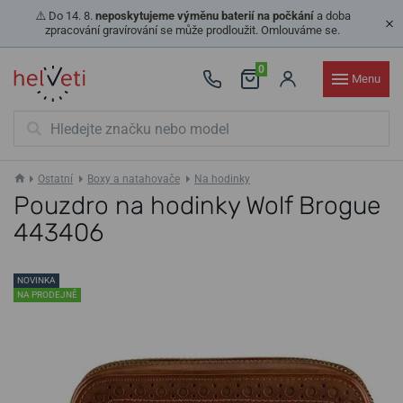
⚠️ Do 14. 8.
neposkytujeme výměnu baterií na počkání
a doba
zpracování gravírování se může prodloužit. Omlouváme se.
0
Menu
Ostatní
Boxy a natahovače
Na hodinky
Pouzdro na hodinky Wolf Brogue
443406
NOVINKA
NA PRODEJNĚ