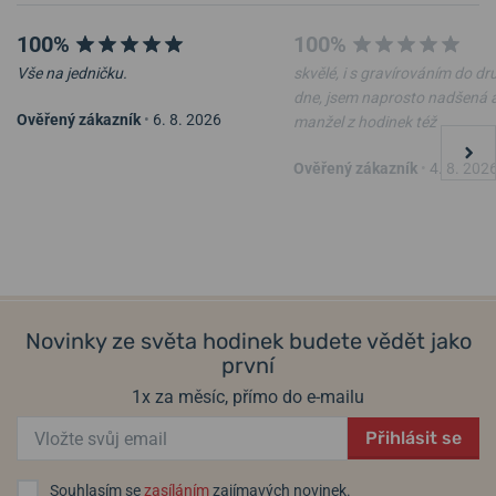
100%
100%
Vše na jedničku.
skvělé, i s gravírováním do d
dne, jsem naprosto nadšená 
Ověřený zákazník
•
6. 8. 2026
manžel z hodinek též
Kožené cestovní pouzdro
Cestovní pouzdro na hodinky
Ověřený zákazník
•
4. 8. 202
Helveti
Helveti Donut
ve čtvrtek 13. 8. u vás
ve čtvrtek 13. 8. u vás
Skladem
Skladem
1 490 Kč
290 Kč
Novinky ze světa hodinek budete vědět jako
první
1x za měsíc, přímo do e-mailu
Přihlásit se
Souhlasím se
zasíláním
zajímavých novinek.