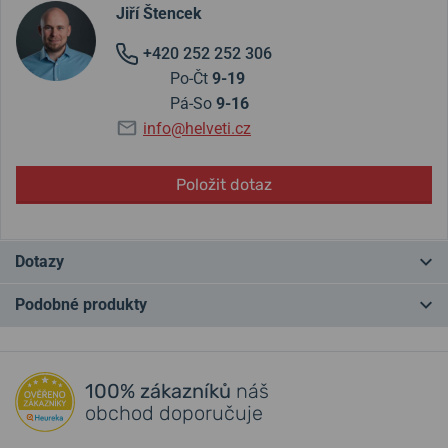
Jiří Štencek
+420 252 252 306
Po-Čt
9-19
Pá-So
9-16
info@helveti.cz
Položit dotaz
Dotazy
Podobné produkty
Máte otázku? Zanechte nám komentář
NEJPRODÁVANĚJŠÍ
NEJPRODÁVANĚJŠÍ
NA PRODEJNĚ
NA PRODEJNĚ
Přidat dotaz
100% zákazníků
náš
obchod doporučuje