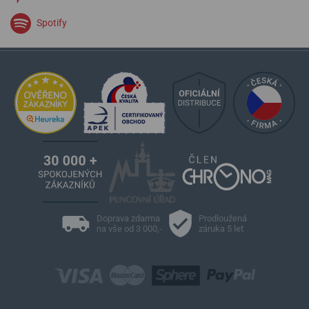
Spotify
Doprava zdarma
Prodloužená
na vše od 3 000,-
záruka 5 let