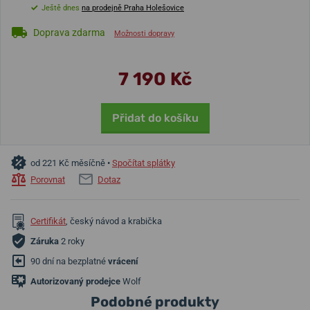
Ještě dnes
na prodejně Praha Holešovice
Doprava zdarma
Možnosti dopravy
7 190 Kč
Přidat do košíku
od 221 Kč měsíčně •
Spočítat splátky
Porovnat
Dotaz
Certifikát
, český návod a krabička
Záruka
2 roky
90 dní na bezplatné
vrácení
Autorizovaný prodejce
Wolf
Podobné produkty