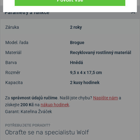
Parametry a funkce
Záruka
2 roky
Model. řada
Brogue
Materiál
Recyklovaný rostlinný materiál
Barva
Hnědá
Rozměr
9,5 x 4 x 17,5 cm
Kapacita
2 kusy hodinek
Za
správnost údajů ručíme
. Našli jste chybu?
Napište nám
a
získejte
200 Kč
na
nákup hodinek
.
Garant: Kateřina Žváček
POTŘEBUJETE PORADIT?
Obraťte se na specialistu Wolf