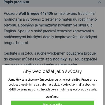
Popis produktu
Pouzdro
Wolf Brogue 443406
je inspirováno tradičními
hodnotami a vyrobeno z leštěného materiálu rostlinného
původu. Doplněno je mosazným kováním ve stylu Old
English. Spojuje v sobě precizní řemeslné zpracování s
nadčasovými britskými detaily inspirovanými klasickými
brogue botami.
Cestujte s jistotou s ručně vyrobeným pouzdrem Brogue,
do kterého můžete uložit až
2 hodinky
. Ty jsou bezpečně
uchycené a oddělené koženým polstrováním.
Aby web běžel jako švýcary
Barevné provedení:
hnědý exteriér / hnědý interiér
Jsme Helveti a chceme vám poskytnou ty nejlepší služby. Pracujeme s
cookies a osobními údaji, aby naše služby běžely, jak mají a abychom
V článku
Hodinky v bezpečí? Poradíme, jaké pouzdro nebo
věděli, co se na našich stránkách děje a mohli je vylepšovat. Více
tady
.
box vybrat
najdete přehled typů pouzder a boxů na
Odmítnout
hodinky.
Povolit vše