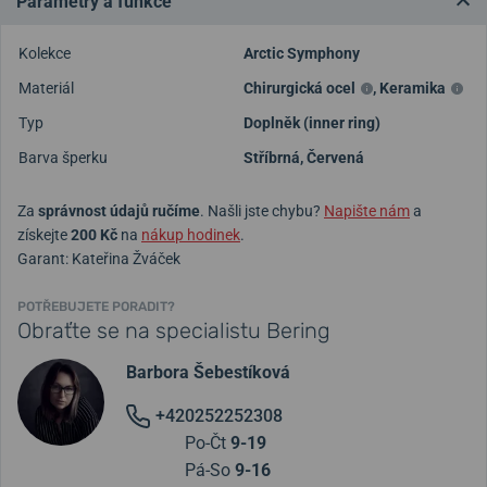
Parametry a funkce
Kolekce
Arctic Symphony
Materiál
Chirurgická ocel
,
Keramika
Typ
Doplněk (inner ring)
Barva šperku
Stříbrná
,
Červená
Za
správnost údajů ručíme
. Našli jste chybu?
Napište nám
a
získejte
200 Kč
na
nákup hodinek
.
Garant: Kateřina Žváček
POTŘEBUJETE PORADIT?
Obraťte se na specialistu Bering
Barbora Šebestíková
+420252252308
Po-Čt
9-19
Pá-So
9-16