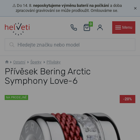
⚠️ Do 14. 8.
neposkytujeme výměnu baterií na počkání
a doba
zpracování gravírování se může prodloužit. Omlouváme se.
0
Menu
Ostatní
Šperky
Přívěsky
Přívěsek Bering Arctic
Symphony Love-6
NA PRODEJNĚ
-20%