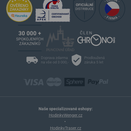
Doprava zdarma
Prodloužená
na vše od 3 000,-
záruka 5 let
Naše specializované eshopy:
HodinkyWenger.cz
•
HodinkyTraser.cz