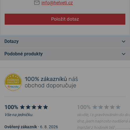
info@helveti.cz
Položit dotaz
Dotazy
Podobné produkty
Máte otázku? Zanechte nám komentář
NA PRODEJNĚ
NA PRODEJNĚ
Přidat dotaz
100% zákazníků
náš
obchod doporučuje
100%
100%
Vše na jedničku.
skvělé, i s gravírováním do d
-20%
-20%
dne, jsem naprosto nadšená 
Ověřený zákazník
•
6. 8. 2026
manžel z hodinek též