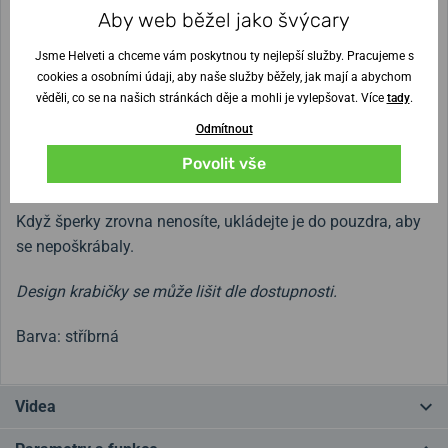
Aby web běžel jako švýcary
Jak o šperky pečovat?
Jsme Helveti a chceme vám poskytnou ty nejlepší služby. Pracujeme s
K čištění šperků z chirurgické oceli stačí čistá voda a mycí
cookies a osobními údaji, aby naše služby běžely, jak mají a abychom
věděli, co se na našich stránkách děje a mohli je vylepšovat. Více
tady
.
prostředek, nebo mýdlo k odstranění biofilmu ze šperku.
Má-li šperk kámen, doporučujeme použít pouze vlhký
Odmítnout
hadřík s troškou prostředku a vyhnout se čištění pod
Povolit vše
tekoucí vodou. Jemně šperk otřete a vysušte.
Když šperky zrovna nenosíte, ukládejte je do pouzdra, aby
se nepoškrábaly.
Design krabičky se může lišit dle dostupnosti.
Barva: stříbrná
Videa