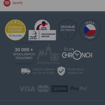
Spotify
Doprava zdarma
Prodloužená
na vše od 3 000,-
záruka 5 let