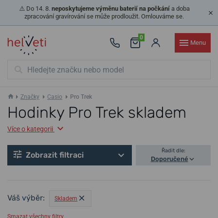
⚠️ Do 14. 8.
neposkytujeme výměnu baterií na počkání
a doba
zpracování gravírování se může prodloužit. Omlouváme se.
0
Menu
Značky
Casio
Pro Trek
Hodinky Pro Trek skladem
Více o kategorii
Řadit dle:
Zobrazit filtraci
Doporučené
Váš výběr:
Skladem
Smazat všechny filtry