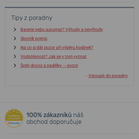
Tipy z poradny
Baterie nebo automat? Výhody a nevýhody
Slovník pojmů
Na co si dát pozor při výběru hodinek?
Vodotěsnost? Jak se v tom vyznat
Šedý dovoz a padělky — pozor
Vstoupit do poradny
↓
100% zákazníků
náš
obchod doporučuje