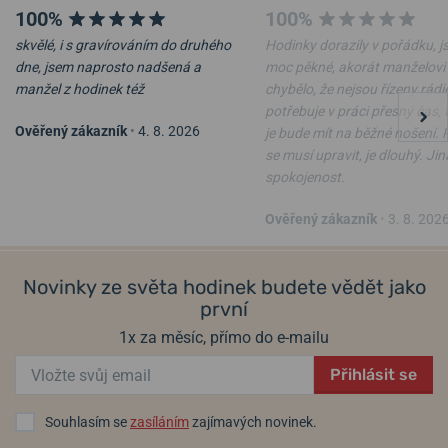
100%
100%
skvělé, i s gravírováním do druhého
Hodinky dorazily v pořádku, j
dne, jsem naprosto nadšená a
moc pěkné, akorát manželovi
manžel z hodinek též
chybělo, že nejsou řízeny rádi
potřebuje v práci přesný čas, 
Ověřený zákazník
•
4. 8. 2026
je bude mít na běžné nošení.
se musí upravit, je dlouhý. Ji
spokojenost.
Ověřený zákazník
•
3. 8. 202
Novinky ze světa hodinek budete vědět jako
první
1x za měsíc, přímo do e-mailu
Přihlásit se
Souhlasím se
zasíláním
zajímavých novinek.