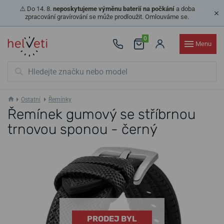
⚠️ Do 14. 8.
neposkytujeme výměnu baterií na počkání
a doba
zpracování gravírování se může prodloužit. Omlouváme se.
0
Menu
Ostatní
Řemínky
Řemínek gumový se stříbrnou
trnovou sponou - černý
PRODEJ BYL