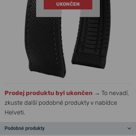
UKONČEN
Prodej produktu byl ukončen
→ To nevadí,
zkuste další podobné produkty v nabídce
Helveti.
Podobné produkty