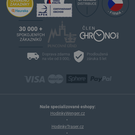
Doprava zdarma
Prodloužená
na vše od 3 000,-
záruka 5 let
Naše specializované eshopy:
HodinkyWenger.cz
•
HodinkyTraser.cz
•