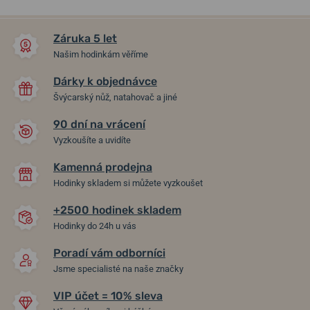
NEJPRODÁVANĚJŠÍ
NA PRODEJNĚ
NA PRODEJNĚ
Záruka 5 let
Našim hodinkám věříme
Dárky k objednávce
Švýcarský nůž, natahovač a jiné
90 dní na vrácení
Vyzkoušíte a uvidíte
Kamenná prodejna
NATO řemínek černý 20 mm
Řemínek NATO Sports
Hodinky skladem si můžete vyzkoušet
proužky černá-žlutá-šedá
+2500 hodinek skladem
v pátek 14. 8. u vás
v pátek 14. 8. u vás
Skladem
Skladem
Hodinky do 24h u vás
490 Kč
590 Kč
Poradí vám odborníci
Jsme specialisté na naše značky
VIP účet = 10% sleva