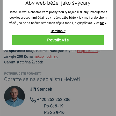
Aby web běžel jako švýcary
Spona
Trnová
Šířka pásku
19 mm
,
20 mm
,
21 mm
,
22 mm
,
Jsme Helveti a chceme vám poskytnou ty nejlepší služby. Pracujeme s
24 mm
,
23 mm
cookies a osobními údaji, aby naše služby běžely, jak mají a abychom
věděli, co se na našich stránkách děje a mohli je vylepšovat. Více
tady
.
Barva náramku
Černá
Odmítnout
Rychlostěžejky
ne
Povolit vše
Za
správnost údajů ručíme
. Našli jste chybu?
Napište nám
a
získejte
200 Kč
na
nákup hodinek
.
Garant: Kateřina Žváček
POTŘEBUJETE PORADIT?
Obraťte se na specialistu Helveti
Jiří Štencek
+420 252 252 306
Po-Čt
9-19
Pá-So
9-16