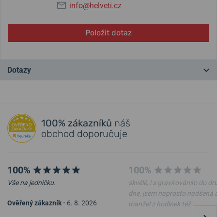
info@helveti.cz
Položit dotaz
Dotazy
Máte otázku? Zanechte nám komentář
100% zákazníků
náš
Přidat dotaz
obchod doporučuje
100%
100%
Vše na jedničku.
skvělé, i s gravírováním do d
dne, jsem naprosto nadšená 
Ověřený zákazník
•
6. 8. 2026
manžel z hodinek též