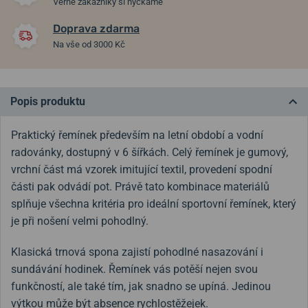
Věrné zákazníky si hýčkáme
Doprava zdarma
Na vše od 3000 Kč
Popis produktu
Praktický řemínek především na letní období a vodní
radovánky, dostupný v 6 šířkách. Celý řemínek je gumový,
vrchní část má vzorek imitující textil, provedení spodní
části pak odvádí pot. Právě tato kombinace materiálů
splňuje všechna kritéria pro ideální sportovní řemínek, který
je při nošení velmi pohodlný.
Klasická trnová spona zajistí pohodlné nasazování i
sundávání hodinek. Řemínek vás potěší nejen svou
funkčností, ale také tím, jak snadno se upíná. Jedinou
výtkou může být absence rychlostěžejek.