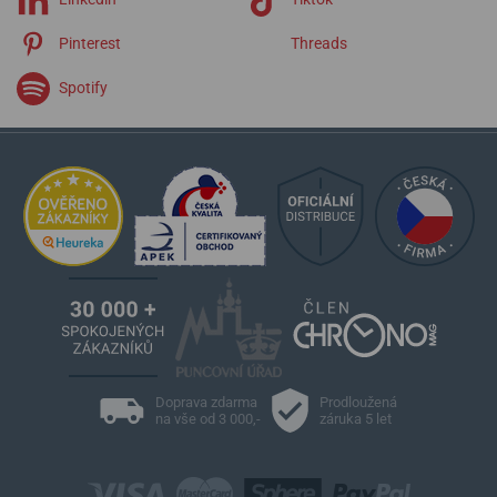
Pinterest
Threads
Spotify
Doprava zdarma
Prodloužená
na vše od 3 000,-
záruka 5 let