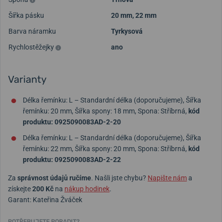
Šířka pásku
20 mm
,
22 mm
Barva náramku
Tyrkysová
Rychlostěžejky
ano
Varianty
Délka řemínku: L – Standardní délka (doporučujeme), Šířka
řemínku: 20 mm, Šířka spony: 18 mm, Spona: Stříbrná,
kód
produktu: 0925090083AD-2-20
Délka řemínku: L – Standardní délka (doporučujeme), Šířka
řemínku: 22 mm, Šířka spony: 20 mm, Spona: Stříbrná,
kód
produktu: 0925090083AD-2-22
Za
správnost údajů ručíme
. Našli jste chybu?
Napište nám
a
získejte
200 Kč
na
nákup hodinek
.
Garant: Kateřina Žváček
POTŘEBUJETE PORADIT?