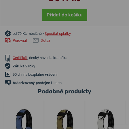
Přidat do košíku
od 79 Kč měsíčně •
Spočítat splátky
Porovnat
Dotaz
Certifikát
, český návod a krabička
Záruka
2 roky
90 dní na bezplatné
vrácení
Autorizovaný prodejce
Hirsch
Podobné produkty