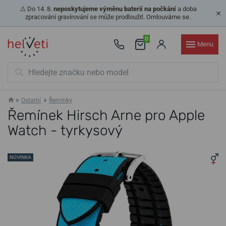
⚠️ Do 14. 8.
neposkytujeme výměnu baterií na počkání
a doba
zpracování gravírování se může prodloužit. Omlouváme se.
0
Menu
Ostatní
Řemínky
Řemínek Hirsch Arne pro Apple
Watch - tyrkysový
NOVINKA