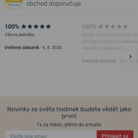
obchod doporučuje
100%
100%
Vše na jedničku.
skvělé, i s gravírováním do d
dne, jsem naprosto nadšená 
Ověřený zákazník
•
6. 8. 2026
manžel z hodinek též
Řemínek Hirsch Arne pro
Řemínek Hirsch Arne pro
Ověřený zákazník
•
4. 8. 202
Apple Watch - modrý
Apple Watch - zelený
21. 8. u vás
21. 8. u vás
Do 10 dní
Do 10 dní
2 549 Kč
2 549 Kč
Novinky ze světa hodinek budete vědět jako
první
1x za měsíc, přímo do e-mailu
Přihlásit se