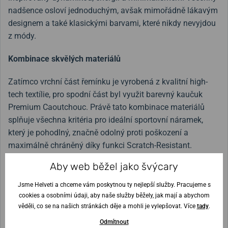
nadšence osloví jednoduchým, avšak mimořádně lákavým
designem a také klasickými barvami, které nikdy nevyjdou
z módy.
Kombinace skvělých materiálů
Zatímco vrchní část řemínku je vyrobená z kvalitní high-
tech textílie, pro spodní část byl využit barevný kaučuk
Premium Caoutchouc. Právě tato kombinace materiálů
splňuje všechna kritéria pro ideální sportovní náramek,
který je pohodlný, značně odolný proti poškození a
maximálně chráněný díky funkci Scratch-Resistant.
Aby web běžel jako švýcary
Parťák pro chytré hodinky
Jsme Helveti a chceme vám poskytnou ty nejlepší služby. Pracujeme s
Pokud hledáte ten správný řemínek k chytrým hodinkám,
cookies a osobními údaji, aby naše služby běžely, jak mají a abychom
který s vámi udrží krok během sportovních výzev, bude
věděli, co se na našich stránkách děje a mohli je vylepšovat. Více
tady
.
právě řemínek Arne trefou do černého. Potěší vás nejen
Odmítnout