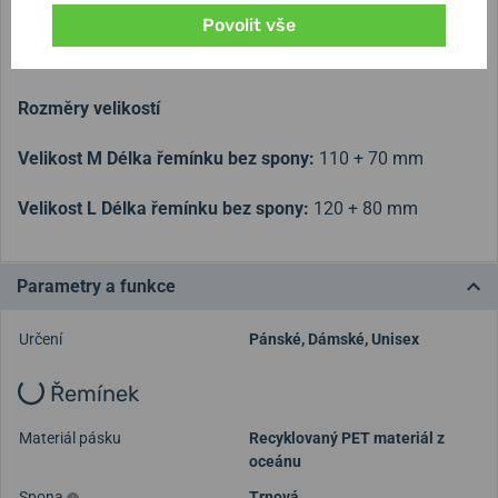
svou funkčností, ale také tím, jak snadno se upíná.
Povolit vše
Promyšlený rychloupínací systém je jeho nedílnou
součástí.
Rozměry velikostí
Velikost M Délka řemínku bez spony:
110 + 70 mm
Velikost L Délka řemínku bez spony:
120 + 80 mm
Parametry a funkce
Určení
Pánské
,
Dámské
,
Unisex
Řemínek
Materiál pásku
Recyklovaný PET materiál z
oceánu
Spona
Trnová