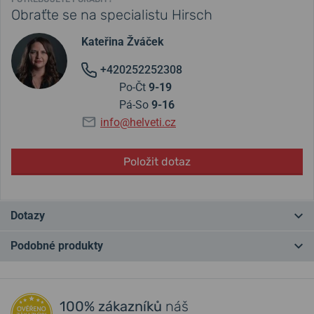
Obraťte se na specialistu Hirsch
Kateřina Žváček
+420252252308
Po-Čt
9-19
Pá-So
9-16
info@helveti.cz
Položit dotaz
Dotazy
Podobné produkty
Máte otázku? Zanechte nám komentář
NOVINKA
Přidat dotaz
100% zákazníků
náš