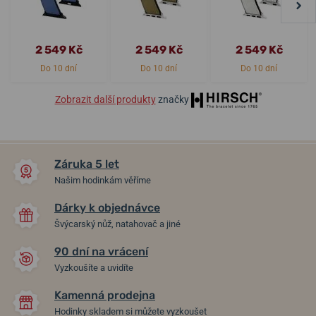
2 549 Kč
2 549 Kč
2 549 Kč
Do 10 dní
Do 10 dní
Do 10 dní
Zobrazit další produkty
značky
Záruka 5 let
Našim hodinkám věříme
Dárky k objednávce
Švýcarský nůž, natahovač a jiné
90 dní na vrácení
Vyzkoušíte a uvidíte
Kamenná prodejna
Hodinky skladem si můžete vyzkoušet