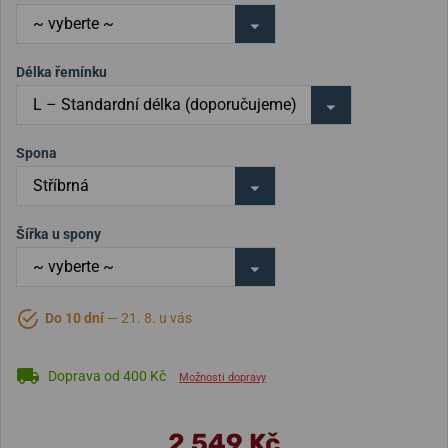
Délka řemínku
Spona
Šířka u spony
Do 10 dní
— 21. 8. u vás
Doprava od 400 Kč
Možnosti dopravy
2 549 Kč