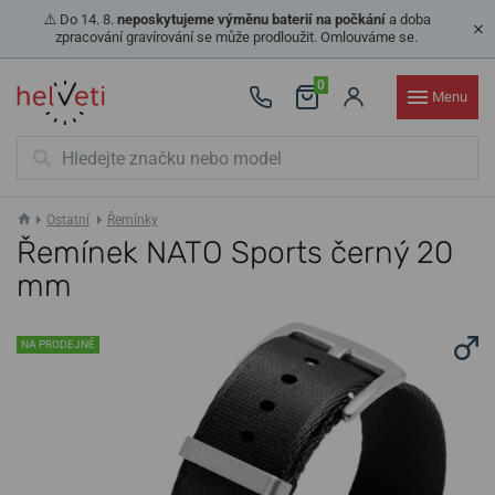
⚠️ Do 14. 8.
neposkytujeme výměnu baterií na počkání
a doba
zpracování gravírování se může prodloužit. Omlouváme se.
0
Menu
Ostatní
Řemínky
Řemínek NATO Sports černý 20
mm
NA PRODEJNĚ