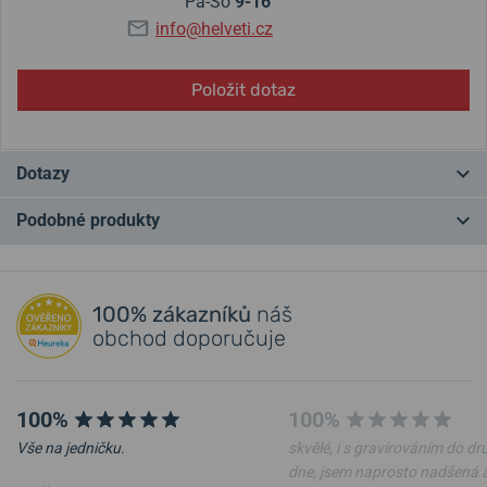
Pá-So
9-16
info@helveti.cz
Položit dotaz
Dotazy
Podobné produkty
Máte otázku? Zanechte nám komentář
NEJPRODÁVANĚJŠÍ
NEJPRODÁVANĚJŠÍ
NA PRODEJNĚ
NA PRODEJNĚ
Přidat dotaz
100% zákazníků
náš
obchod doporučuje
100%
100%
Vše na jedničku.
skvělé, i s gravírováním do d
dne, jsem naprosto nadšená 