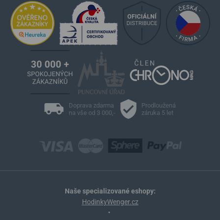
Doprava zdarma
Prodloužená
na vše od 3 000,-
záruka 5 let
Naše specializované eshopy:
HodinkyWenger.cz
•