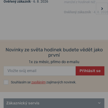
Ověřený zákazník
•
6. 8. 2026
manžel z hodinek též
NATO řemínek černý 20 mm
Řemínek Hirsch Liberty -
Ověřený zákazník
•
4. 8. 202
černý
ve čtvrtek 13. 8. u vás
ve čtvrtek 13. 8. u vás
Skladem
Skladem
490 Kč
1 319 Kč
Novinky ze světa hodinek budete vědět jako
první
1x za měsíc, přímo do e-mailu
Přihlásit se
Souhlasím se
zasíláním
zajímavých novinek.
Zákaznický servis