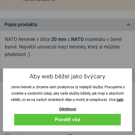
Popis produktu
NATO řemínek v šířce
20 mm
z
NATO
materiálu v černé
barvě. Největší univerzál mezi řemínky, který si můžete
představit :)
Aby web běžel jako švýcary
Parametry a funkce
Jsme Helveti a chceme vám poskytnou ty nejlepší služby. Pracujeme s
Určení
Pánské
cookies a osobními údaji, aby naše služby běžely, jak mají a abychom
věděli, co se na našich stránkách děje a mohli je vylepšovat. Více
tady
.
Řemínek
Odmítnout
Materiál pásku
Textil
Povolit vše
Spona
Trnová