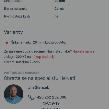
Šířka pásku
20 mm
Barva náramku
Černá
Rychlostěžejky
ne
Varianty
Šířka řemínku: 20 mm,
kód produktu:
Za
správnost údajů ručíme
. Našli jste chybu?
Napište nám
a
získejte
200 Kč
na
nákup hodinek
.
Garant: Kateřina Žváček
POTŘEBUJETE PORADIT?
Obraťte se na specialistu Helveti
Jiří Štencek
+420 252 252 306
Po-Čt
9-19