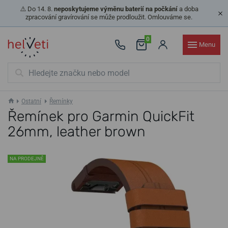
⚠️ Do 14. 8.
neposkytujeme výměnu baterií na počkání
a doba
zpracování gravírování se může prodloužit. Omlouváme se.
0
Menu
Ostatní
Řemínky
Řemínek pro Garmin QuickFit
26mm, leather brown
NA PRODEJNĚ