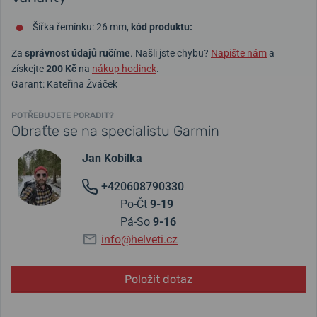
Šířka řemínku: 26 mm,
kód produktu:
Za
správnost údajů ručíme
. Našli jste chybu?
Napište nám
a
získejte
200 Kč
na
nákup hodinek
.
Garant: Kateřina Žváček
POTŘEBUJETE PORADIT?
Obraťte se na specialistu Garmin
Jan Kobilka
+420608790330
Po-Čt
9-19
Pá-So
9-16
info@helveti.cz
Položit dotaz