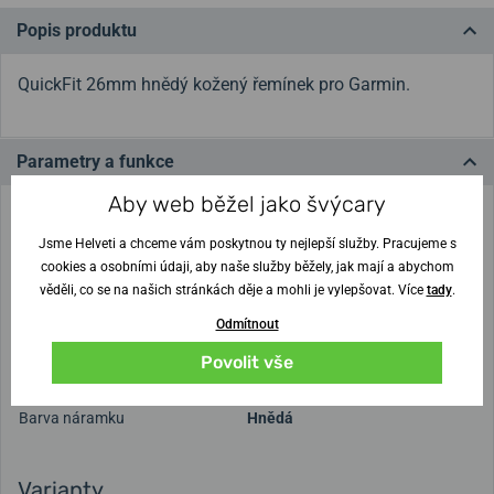
Popis produktu
QuickFit 26mm hnědý kožený řemínek pro Garmin.
Parametry a funkce
Aby web běžel jako švýcary
Určení
Pánské
,
Dámské
Jsme Helveti a chceme vám poskytnou ty nejlepší služby. Pracujeme s
Řemínek
cookies a osobními údaji, aby naše služby běžely, jak mají a abychom
věděli, co se na našich stránkách děje a mohli je vylepšovat. Více
tady
.
Materiál pásku
Kůže
Odmítnout
Spona
Trnová
Povolit vše
Šířka pásku
26 mm
Barva náramku
Hnědá
Varianty