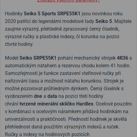
Hodinky
Seiko
5 Sports SRPE55K1
jsou novinkou roku
2020 patřící do legendární modelové řady
Seiko 5
. Majitele
zaujme výrazný, přehledně zpracovaný černý číselník,
výrazné ručky a plastické indexy, či korunka na pozici
čtvrté hodiny.
Model
Seiko SRPE55K1
pohání mechanický strojek
4R36
s
automatickým nátahem a rezervou chodu kolem 41 hodin.
Samozřejmostí je funkce zastavení vteřinové ručky při
nařizování času a možnost nátahu korunkou. Strojek je
možné pozorovat průhledným dýnkem. Černý číselník s
vyobrazením
dne
a
data
na pozici třetí hodiny
chrání
tvrzené minerální sklíčko Hardlex
. Ocelové pouzdro
v kombinaci s ocelovým náramkem přidává hodinkám na
univerzálnosti a praktičnosti.
Předností hodinek je skvělá
přehlednost daná použitím výrazných indexů a ruček.
Ručky a indexy na hodinových pozicích