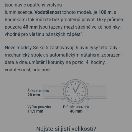
jsou
navíc
opatřeny
vrstvou
luminiscence.
Vodotěsnost
tohoto modelu je
100 m
, s
hodinkami tak můžete bez problémů plavat.
Díky průměru
pouzdra
40 mm
jsou řazeny mezi středně velké hodinky,
vhodné pro většinu pánských zápěstí.
Nové modely Seiko 5 zachovávají hlavní rysy této řady -
mechanický strojek s automatickým nátahem, zobrazení
data a dne, umístění korunky na pozici 4. hodiny,
vodotěsnost, odolnost.
Šířka řemínku
20 mm
Výška pouzdra
Průměr pouzdra
11,5 mm
40 mm
Nejste si jisti velikostí?