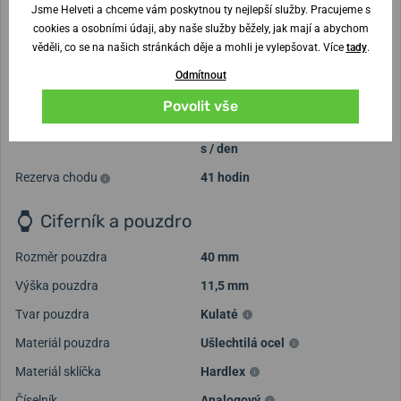
Jsme Helveti a chceme vám poskytnou ty nejlepší služby. Pracujeme s
cookies a osobními údaji, aby naše služby běžely, jak mají a abychom
Pohon
věděli, co se na našich stránkách děje a mohli je vylepšovat. Více
tady
.
Pohon
Automatický
Odmítnout
Strojek
4R36
Povolit vše
Přesnost chodu v sekundách
Maximální odchylka +45 až -35
s / den
Rezerva chodu
41 hodin
Ciferník a pouzdro
Rozměr pouzdra
40 mm
Výška pouzdra
11,5 mm
Tvar pouzdra
Kulaté
Materiál pouzdra
Ušlechtilá ocel
Materiál sklíčka
Hardlex
Číselník
Analogový