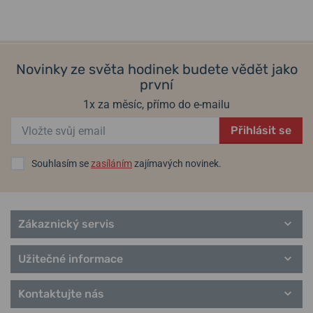
Seiko
.
Informace o výrobci:
Seiko Group Corporation, 26-1, Ginza 1-
Chome, Chuo-ku, Tokyo, Japonsko / +81-3-3564-2111
Novinky ze světa hodinek budete vědět jako
první
1x za měsíc, přímo do e-mailu
Populární modelové řady Seiko
Seiko 5
Přihlásit se
Astron
Prospex
Souhlasím se
zasíláním
zajímavých novinek.
Kinetic
Quartz
Solar
Chronograf
Zákaznický servis
Presage
Samurai
Užitečné informace
Cocktail Time
Kontaktujte nás