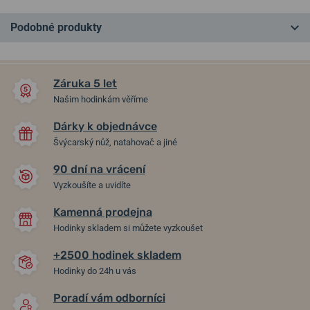
Podobné produkty
NEJPRODÁVANĚJŠÍ
NEJPRODÁVANĚJŠÍ
NA PRODEJNĚ
NA PRODEJNĚ
Záruka 5 let
Našim hodinkám věříme
Dárky k objednávce
Švýcarský nůž, natahovač a jiné
90 dní na vrácení
Vyzkoušíte a uvidíte
Kamenná prodejna
Seiko 5 Sports GMT Series
Seiko 5 Sports SRPD51K1
Hodinky skladem si můžete vyzkoušet
SSK003K1
+2500 hodinek skladem
Hodinky do 24h u vás
ve čtvrtek 13. 8. u vás
ve čtvrtek 13. 8. u vás
Skladem
Skladem
13 690 Kč
8 690 Kč
Poradí vám odborníci