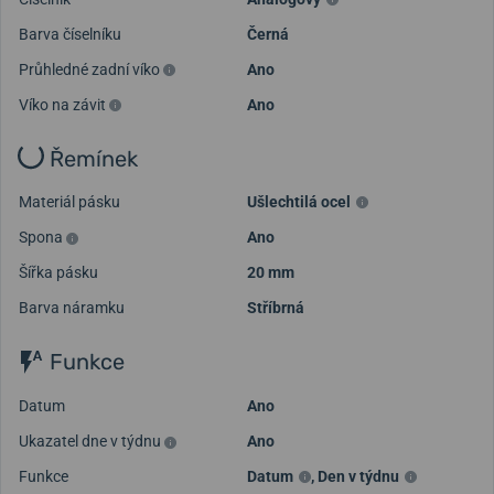
Barva číselníku
Černá
Průhledné zadní víko
Ano
Víko na závit
Ano
Řemínek
Materiál pásku
Ušlechtilá ocel
Spona
Ano
Šířka pásku
20 mm
Barva náramku
Stříbrná
Funkce
Datum
Ano
Ukazatel dne v týdnu
Ano
Funkce
Datum
,
Den v týdnu