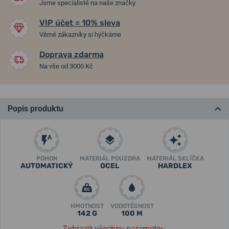
Jsme specialisté na naše značky
VIP účet = 10% sleva
Věrné zákazníky si hýčkáme
Doprava zdarma
Na vše od 3000 Kč
Popis produktu
POHON
MATERIÁL POUZDRA
MATERIÁL SKLÍČKA
AUTOMATICKÝ
OCEL
HARDLEX
HMOTNOST
VODOTĚSNOST
142 G
100 M
Zobrazit všechny parametry
↓