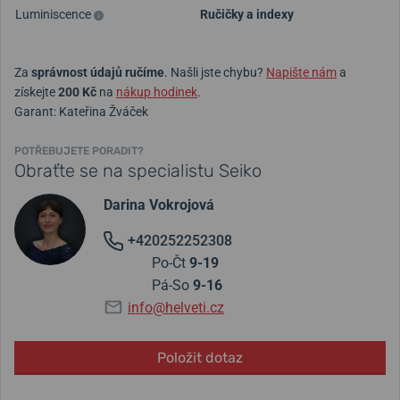
Luminiscence
Ručičky a indexy
Za
správnost údajů ručíme
. Našli jste chybu?
Napište nám
a
získejte
200 Kč
na
nákup hodinek
.
Garant: Kateřina Žváček
POTŘEBUJETE PORADIT?
Obraťte se na specialistu Seiko
Darina Vokrojová
+420252252308
Po-Čt
9-19
Pá-So
9-16
info@helveti.cz
Položit dotaz