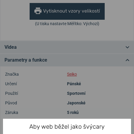
Vytisknout vzory velikostí
(U tisku nastavte Měřítko: Výchozí)
Videa
Parametry a funkce
Značka
Seiko
Určení
Pánské
Použití
Sportovní
Původ
Japonské
Záruka
5 roků
Vodotěsnost
100 m
Aby web běžel jako švýcary
Hmotnost
142 g