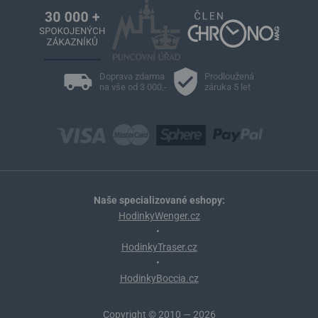
Doprava zdarma
Prodloužená
na vše od 3 000,-
záruka 5 let
Naše specializované eshopy:
HodinkyWenger.cz
•
HodinkyTraser.cz
•
HodinkyBoccia.cz
Copyright © 2010 — 2026