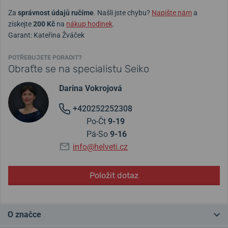
Za
správnost údajů ručíme
. Našli jste chybu?
Napište nám
a
získejte
200 Kč
na
nákup hodinek
.
Garant: Kateřina Žváček
POTŘEBUJETE PORADIT?
Obraťte se na specialistu Seiko
Darina Vokrojová
+420252252308
Po-Čt
9-19
Pá-So
9-16
info@helveti.cz
Položit dotaz
O značce