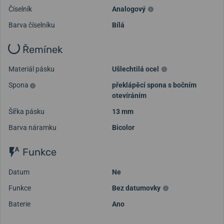
Číselník
Analogový
Barva číselníku
Bílá
Řemínek
Materiál pásku
Ušlechtilá ocel
Spona
překlápěcí spona s bočním
otevíráním
Šířka pásku
13 mm
Barva náramku
Bicolor
Funkce
Datum
Ne
Funkce
Bez datumovky
Baterie
Ano