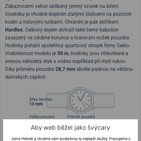
Zákaznicemi velice oblíbený jemný vzorek na bílém
číselníku je vhodně doplněn zlatými číslicemi na pozicích
hodin a listovými ručkami. Chráněn je pak sklíčkem
Hardlex
. Celkový dojem dotváří také černý kabošon
zasazený ve zdobné korunce a tvarování nožek pouzdra.
Hodinky pohání spolehlivý quartzový strojek firmy Seiko.
Vodotěsnost modelu je
50 m
, hodinky jsou vlhkotěsné a
snesou náhodný styk s vodou například při mytí rukou.
Díky průměru pouzdra
28,7 mm
skvěle padnou na většinu
dámských zápěstí.
Šířka řemínku
13 mm
Výška pouzdra
Průměr pouzdra
7,6 mm
28,7 mm
Aby web běžel jako švýcary
Nejste si jisti velikostí?
Jsme Helveti a chceme vám poskytnou ty nejlepší služby. Pracujeme s