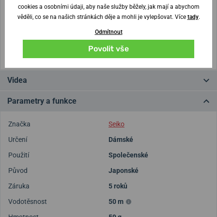
cookies a osobními údaji, aby naše služby běžely, jak mají a abychom
věděli, co se na našich stránkách děje a mohli je vylepšovat. Více
tady
.
Vytisknout vzory velikostí
Odmítnout
(U tisku nastavte Měřítko: Výchozí)
Povolit vše
Videa
Parametry a funkce
Značka
Seiko
Určení
Dámské
Použití
Společenské
Původ
Japonské
Záruka
5 roků
Vodotěsnost
50 m