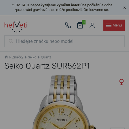
⚠️ Do 14. 8.
neposkytujeme výměnu baterií na počkání
a doba
zpracování gravírování se může prodloužit. Omlouváme se.
0
Menu
Značky
Seiko
Quartz
Seiko Quartz SUR562P1