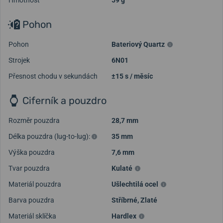
Hmotnost
59 g
Pohon
Pohon
Bateriový Quartz
Strojek
6N01
Přesnost chodu v sekundách
±15 s / měsíc
Ciferník a pouzdro
Rozměr pouzdra
28,7 mm
Délka pouzdra (lug-to-lug):
35 mm
Výška pouzdra
7,6 mm
Tvar pouzdra
Kulaté
Materiál pouzdra
Ušlechtilá ocel
Barva pouzdra
Stříbrné
,
Zlaté
Materiál sklíčka
Hardlex