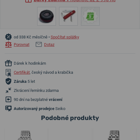
od 338 Kč měsíčně •
Spočítat splátky
Porovnat
Dotaz
Dárek k hodinkám
Certifikát
, český návod a krabička
Záruka
5 let
Zkrácení řemínku zdarma
90 dní na bezplatné
vrácení
Autorizovaný prodejce
Seiko
Podobné produkty