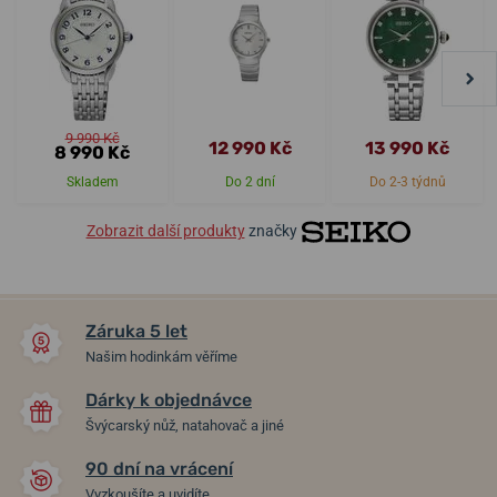
9 990 Kč
12 990 Kč
13 990 Kč
8 990 Kč
Skladem
Do 2 dní
Do 2-3 týdnů
Zobrazit další produkty
značky
Záruka 5 let
Našim hodinkám věříme
Dárky k objednávce
Švýcarský nůž, natahovač a jiné
90 dní na vrácení
Vyzkoušíte a uvidíte