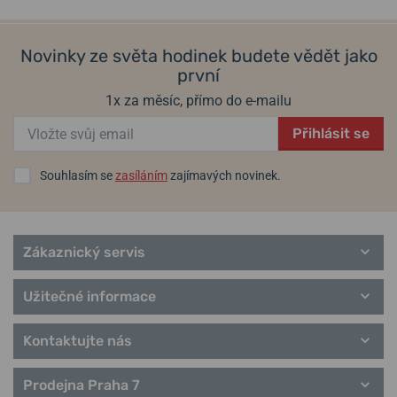
Chome, Chuo-ku, Tokyo, Japonsko / +81-3-3564-2111
Novinky ze světa hodinek budete vědět jako
první
Populární modelové řady Seiko
1x za měsíc, přímo do e-mailu
Seiko 5
Astron
Přihlásit se
Prospex
Kinetic
Souhlasím se
zasíláním
zajímavých novinek.
Quartz
Solar
Chronograf
Presage
Zákaznický servis
Samurai
Cocktail Time
Užitečné informace
Kontaktujte nás
Prodejna Praha 7