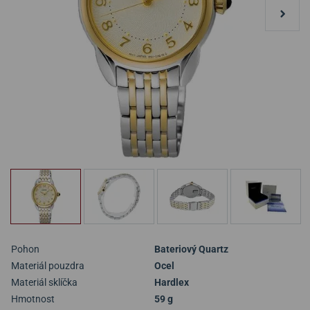
Pohon
Bateriový Quartz
Materiál pouzdra
Ocel
Materiál sklíčka
Hardlex
Hmotnost
59 g