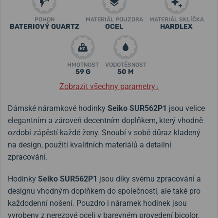
POHON
MATERIÁL POUZDRA
MATERIÁL SKLÍČKA
BATERIOVÝ QUARTZ
OCEL
HARDLEX
HMOTNOST
VODOTĚSNOST
59 G
50 M
Zobrazit všechny parametry
↓
Dámské náramkové hodinky
Seiko SUR562P1
jsou velice
elegantním a zároveň decentním doplňkem, který vhodně
ozdobí zápěstí každé ženy. Snoubí v sobě důraz kladený
na design, použití kvalitních materiálů a detailní
zpracování.
Hodinky
Seiko SUR562P1
jsou díky svému zpracování a
designu vhodným doplňkem do společnosti, ale také pro
každodenní nošení. Pouzdro i náramek hodinek jsou
vyrobeny z nerezové oceli v barevném provedení bicolor.