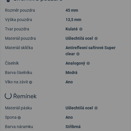
Rozměr pouzdra
45 mm
Výška pouzdra
13,5 mm
Tvar pouzdra
Kulaté
Materiál pouzdra
Ušlechtilá ocel
Materiál sklíčka
Antireflexní safírové Super
clear
Načíst další videa
Číselník
Analogový
Barva číselníku
Modrá
Víko na závit
Ano
Řemínek
Materiál pásku
Ušlechtilá ocel
Spona
Ano
Barva náramku
Stříbrná