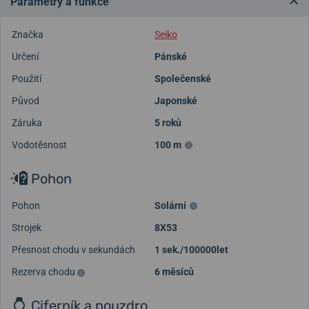
Parametry a funkce
Značka
Seiko
Určení
Pánské
Použití
Společenské
Původ
Japonské
Záruka
5 roků
Vodotěsnost
100 m
Pohon
Pohon
Solární
Strojek
8X53
Přesnost chodu v sekundách
1 sek./100000let
Rezerva chodu
6 měsíců
Ciferník a pouzdro