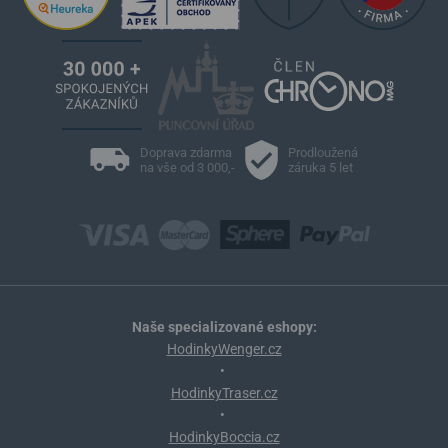
Doprava zdarma
Prodloužená
na vše od 3 000,-
záruka 5 let
Naše specializované eshopy:
HodinkyWenger.cz
•
HodinkyTraser.cz
•
HodinkyBoccia.cz