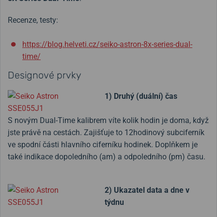
Recenze, testy:
https://blog.helveti.cz/seiko-astron-8x-series-dual-
time/
Designové prvky
1) Druhý (duální) čas
S novým Dual-Time kalibrem víte kolik hodin je doma, když
jste právě na cestách. Zajišťuje to 12hodinový subciferník
ve spodní části hlavního ciferníku hodinek. Doplňkem je
také indikace dopoledního (am) a odpoledního (pm) času.
2) Ukazatel data a dne v
týdnu