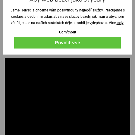
Jsme Helveti a chceme vám poskytnou ty nejlepší služby. Pracujeme s
cookies a osobními údaji, aby naše služby běžely, jak mají a abychom
věděli, co se na našich stránkách děje a mohli je vylepšovat. Více
tady
.
Odmítnout
Povolit vše