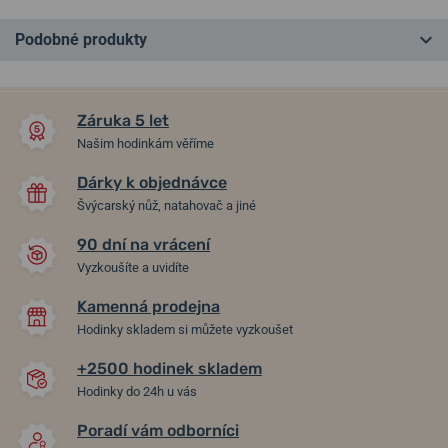
Podobné produkty
NEJPRODÁVANĚJŠÍ
NEJPRODÁVANĚJŠÍ
NA PRODEJNĚ
NA PRODEJNĚ
Záruka 5 let
Našim hodinkám věříme
Dárky k objednávce
Švýcarský nůž, natahovač a jiné
90 dní na vrácení
Vyzkoušíte a uvidíte
Kamenná prodejna
Seiko 5 Sports GMT Series
Seiko 5 Sports SRPD51K1
Hodinky skladem si můžete vyzkoušet
SSK003K1
+2500 hodinek skladem
Hodinky do 24h u vás
ve čtvrtek 13. 8. u vás
ve čtvrtek 13. 8. u vás
Skladem
Skladem
13 690 Kč
8 690 Kč
Poradí vám odborníci