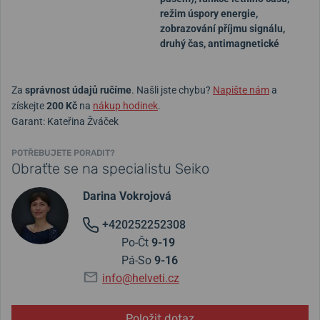
režim úspory energie,
zobrazování příjmu signálu,
druhý čas, antimagnetické
Za
správnost údajů ručíme
. Našli jste chybu?
Napište nám
a
získejte
200 Kč
na
nákup hodinek
.
Garant: Kateřina Žváček
POTŘEBUJETE PORADIT?
Obraťte se na specialistu Seiko
Darina Vokrojová
+420252252308
Po-Čt
9-19
Pá-So
9-16
info@helveti.cz
Položit dotaz