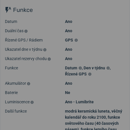
Funkce
Datum
Ano
Duální čas
Ano
Řízené GPS / Rádiem
GPS
Ukazatel dne v týdnu
Ano
Ukazatel rezervy chodu
Ano
Funkce
Datum
,
Den v týdnu
,
Řízené GPS
Akumulátor
Ano
Baterie
Ne
Luminiscence
Ano - Lumibrite
Další funkce
modrá keramická luneta, věčný
kalendář do roku 2100, funkce
světového času (40 časových
pásem), funkce letního času,