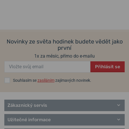
Helveti.cz je
autorizovaným prodejcem
a specialistou značky
Seiko
.
Informace o výrobci:
Seiko Group Corporation, 26-1, Ginza 1-
Chome, Chuo-ku, Tokyo, Japonsko / +81-3-3564-2111
Novinky ze světa hodinek budete vědět jako
první
1x za měsíc, přímo do e-mailu
Populární modelové řady Seiko
Seiko 5
Přihlásit se
Astron
Prospex
Souhlasím se
zasíláním
zajímavých novinek.
Kinetic
Quartz
Solar
Chronograf
Zákaznický servis
Presage
Samurai
Užitečné informace
Cocktail Time