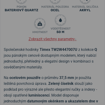
POHON
MATERIÁL POUZDRA
MATERIÁL SKLÍČKA
BATERIOVÝ QUARTZ
OCEL
AKRYL
VODOTĚSNOST
50 M
HMOTNOST
Zobrazit všechny parametry
↓
Společenské hodinky
Timex TW2W447007U
z kolekce
Q
jsou pánským cenově dostupným modelem, který nabízí
jednoduchý, přehledný a elegatní design v kombinaci s
osvědčenými materiály.
Na
ocelovém pouzdře
o průměru
37,5 mm
je použita
leštěná povrchová úprava.
Zelený číselník
slouží jako
podklad pro výrazné ale přesto elegantní ručky a indexy -
obojí opatřené
luminiscencí
. Model disponuje
jednoduchým
datumovým okénkem a ukazatelem dne v