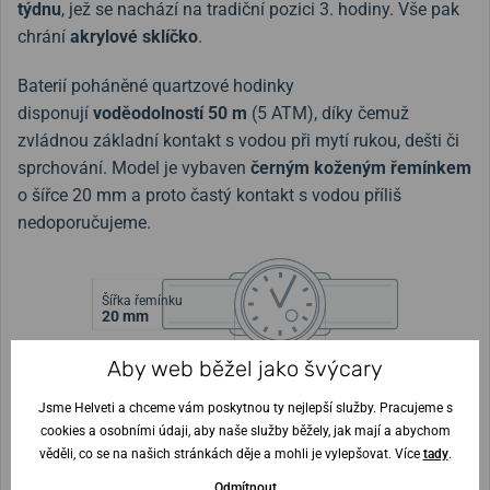
týdnu
, jež se nachází na tradiční pozici 3. hodiny. Vše pak
chrání
akrylové sklíčko
.
Baterií poháněné quartzové hodinky
disponují
voděodolností 50 m
(5 ATM), díky čemuž
zvládnou základní kontakt s vodou při mytí rukou, dešti či
sprchování. Model je vybaven
černým koženým řemínkem
o šířce 20 mm a proto častý kontakt s vodou příliš
nedoporučujeme.
Šířka řemínku
20 mm
Výška pouzdra
Průměr pouzdra
Aby web běžel jako švýcary
13 mm
37,5 mm
Jsme Helveti a chceme vám poskytnou ty nejlepší služby. Pracujeme s
cookies a osobními údaji, aby naše služby běžely, jak mají a abychom
Nejste si jisti velikostí?
věděli, co se na našich stránkách děje a mohli je vylepšovat. Více
tady
.
Odmítnout