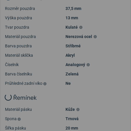
Rozměr pouzdra
37,5 mm
Výška pouzdra
13 mm
Tvar pouzdra
Kulaté
Materiál pouzdra
Nerezová ocel
Barva pouzdra
Stříbrné
Materiál sklíčka
Akryl
Číselník
Analogový
Barva číselníku
Zelená
Průhledné zadní víko
Ne
Řemínek
Materiál pásku
Kůže
Spona
Trnová
Šířka pásku
20 mm