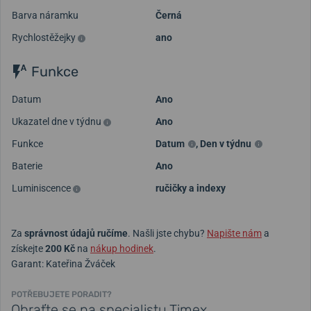
Barva náramku
Černá
Rychlostěžejky
ano
Funkce
Datum
Ano
Ukazatel dne v týdnu
Ano
Funkce
Datum
,
Den v týdnu
Baterie
Ano
Luminiscence
ručičky a indexy
Za
správnost údajů ručíme
. Našli jste chybu?
Napište nám
a
získejte
200 Kč
na
nákup hodinek
.
Garant: Kateřina Žváček
POTŘEBUJETE PORADIT?
Obraťte se na specialistu Timex