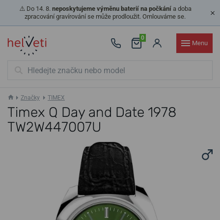
⚠️ Do 14. 8.
neposkytujeme výměnu baterií na počkání
a doba
zpracování gravírování se může prodloužit. Omlouváme se.
0
Menu
Značky
TIMEX
Timex Q Day and Date 1978
TW2W447007U