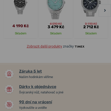
4 090 Kč
3 190 Kč
4 190 Kč
3 479 Kč
2 712 Kč
Skladem
Skladem
Skladem
Zobrazit další produkty
značky
Záruka 5 let
Našim hodinkám věříme
Dárky k objednávce
Švýcarský nůž, natahovač a jiné
90 dní na vrácení
Vyzkoušíte a uvidíte