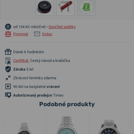
od 154 Kč měsíčně •
Spočítat splátky
Porovnat
Dotaz
Dárek k hodinkám
Certifikát
, český návod a krabička
Záruka
5 let
Zkrácení řemínku zdarma
90 dní na bezplatné
vrácení
Autorizovaný prodejce
Timex
Podobné produkty