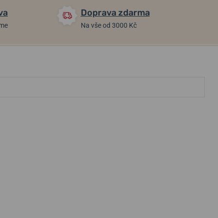
va
Doprava zdarma
áme
Na vše od 3000 Kč