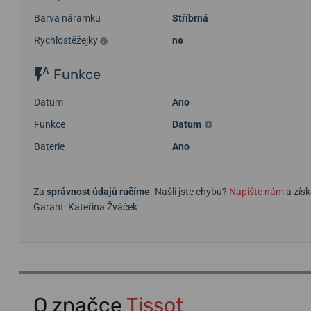
Barva náramku
Stříbrná
Rychlostěžejky
ne
Funkce
Datum
Ano
Funkce
Datum
Baterie
Ano
Za
správnost údajů ručíme
. Našli jste chybu?
Napište nám
a získ
Garant: Kateřina Žváček
O značce
Tissot