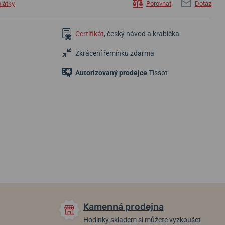
plátky
Porovnat
Dotaz
Certifikát
, český návod a krabička
Zkrácení řemínku zdarma
Autorizovaný prodejce
Tissot
13 110 Kč
1 290 Kč
15 140 Kč
Skladem
Skladem
Skladem
Kamenná prodejna
Hodinky skladem si můžete vyzkoušet