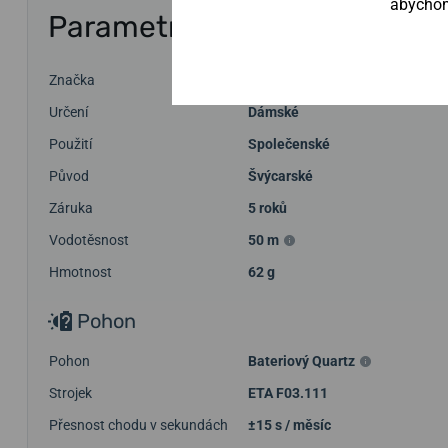
abychom 
Parametry
Značka
Tissot
Určení
Dámské
Použití
Společenské
Původ
Švýcarské
Záruka
5 roků
Vodotěsnost
50 m
Hmotnost
62 g
Pohon
Pohon
Bateriový Quartz
Strojek
ETA F03.111
Přesnost chodu v sekundách
±15 s / měsíc