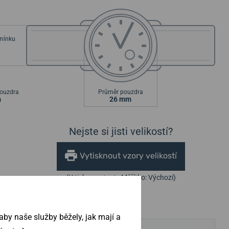
emínku
ouzdra
Průměr pouzdra
m
26 mm
Nejste si jisti velikostí?
Vytisknout vzory velikostí
(U tisku nastavte Měřítko: Výchozí)
by naše služby běžely, jak mají a