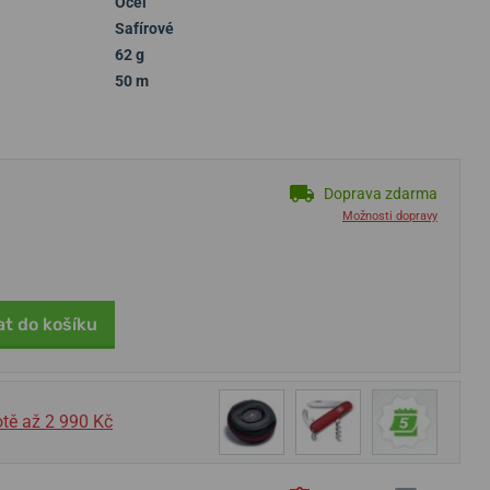
Ocel
Safírové
62 g
50 m
Doprava zdarma
Možnosti dopravy
at do košíku
tě až 2 990 Kč