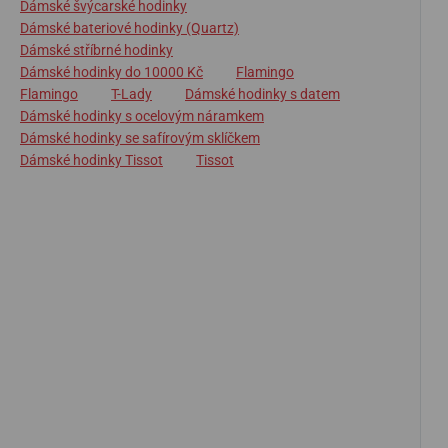
Dámské švýcarské hodinky
Dámské bateriové hodinky (Quartz)
Dámské stříbrné hodinky
Dámské hodinky do 10000 Kč
Flamingo
Flamingo
T-Lady
Dámské hodinky s datem
Dámské hodinky s ocelovým náramkem
Dámské hodinky se safírovým sklíčkem
Dámské hodinky Tissot
Tissot