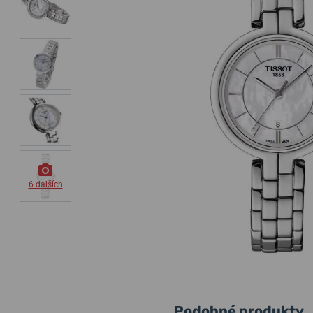
6 dalších
Podobné produkty