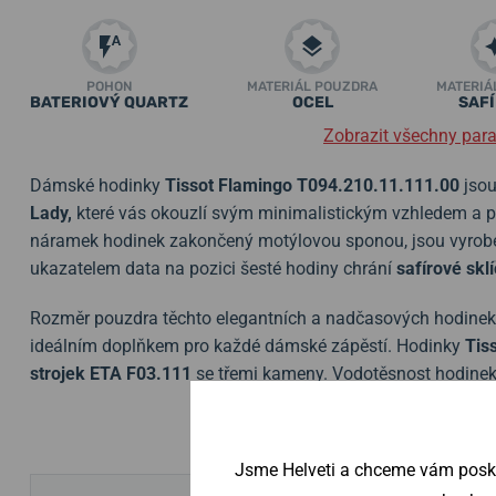
POHON
MATERIÁL POUZDRA
MATERIÁ
BATERIOVÝ QUARTZ
OCEL
SAF
Zobrazit všechny par
Dámské
hodinky
Tissot Flamingo
T094.210.11.111.00
jsou
Lady,
které vás okouzlí svým
minimalistickým vzhledem a p
náramek hodinek zakončený motýlovou sponou, jsou vyrobeny 
ukazatelem data na pozici šesté hodiny chrání
safírové skl
Rozměr pouzdra těchto elegantních a nadčasových hodinek s
ideálním doplňkem pro každé dámské zápěstí. Hodinky
Tis
strojek ETA F03.111
se třemi kameny.
Vodotěsnost hodinek
Jsme Helveti a chceme vám poskyt