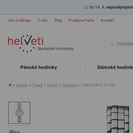
⚠️ Do 14. 8.
neposkytujeme
Vše o nákupu
O nás
Blog
Prodejna Praha
Kontakt
Specialisté na hodinky
Pánské hodinky
Dámské hodin
Značky
Tissot
T-Lady
Flamingo
T094.210.11.111.00