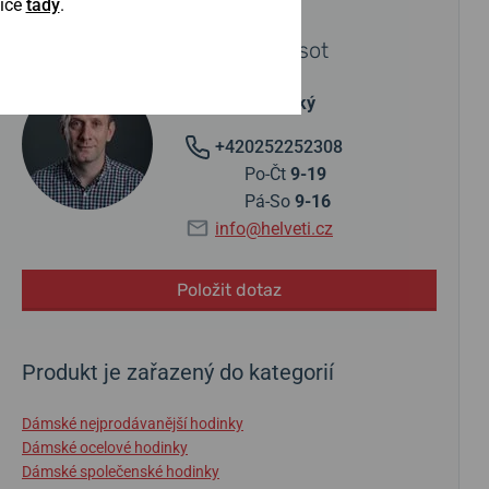
Více
tady
.
POTŘEBUJETE PORADIT?
Obraťte se na specialistu Tissot
Martin Jasovský
+420252252308
Po-Čt
9-19
Pá-So
9-16
info@helveti.cz
Položit dotaz
Produkt je zařazený do kategorií
Dámské nejprodávanější hodinky
Dámské ocelové hodinky
Dámské společenské hodinky