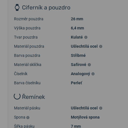
Ciferník a pouzdro
Rozměr pouzdra
26 mm
Výška pouzdra
6,4 mm
Tvar pouzdra
Kulaté
Materiál pouzdra
Ušlechtilá ocel
Barva pouzdra
Stříbrné
Materiál sklíčka
Safírové
Číselník
Analogový
Barva číselníku
Perleť
Řemínek
Materiál pásku
Ušlechtilá ocel
Spona
Motýlová spona
Šířka pásku
7 mm