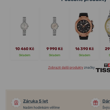
10 460 Kč
9 990 Kč
16 390 Kč
29
Skladem
Skladem
Skladem
Zobrazit další produkty
značky
Záruka 5 let
Dár
Našim hodinkám věříme
Švýc