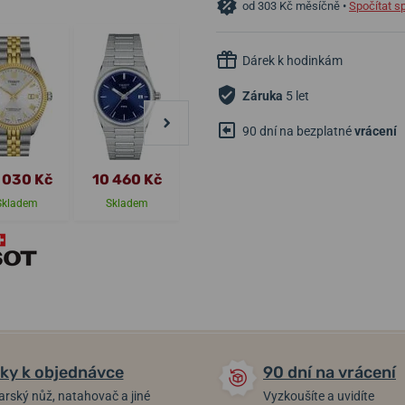
od 303 Kč měsíčně •
Spočítat s
Dárek k hodinkám
Záruka
5 let
90 dní na bezplatné
vrácení
 030 Kč
10 460 Kč
17 790 Kč
7 650 Kč
Skladem
Skladem
Skladem
Skladem
ky k objednávce
90 dní na vrácení
arský nůž, natahovač a jiné
Vyzkoušíte a uvidíte