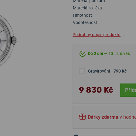
Materiál pouzdra
Materiál sklíčka
Hmotnost
Vodotěsnost
Podrobný popis produktu
↓
Do 2 dní
— 13. 8. u vás
Gravírování
- 790 Kč
9 830 Kč
Přid
Dárky zdarma
v hodno