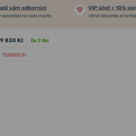
adí vám odborníci
VIP účet = 10% sle
 specialisté na naše značky
Věrné zákazníky si hýčk
9 830 Kč
Do 2 dní
↓
Podobné (4)