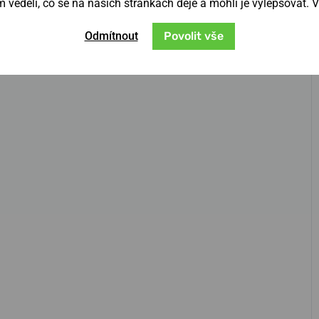
věděli, co se na našich stránkách děje a mohli je vylepšovat. 
Odmítnout
Povolit vše