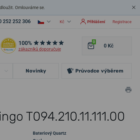
dloužit. Omlouváme se.
0 252 252 306
Kč
Přihlášení
Registrace
100%
0
0 Kč
zákazníků doporučuje
Novinky
Průvodce
výběrem
ingo T094.210.11.111.00
Bateriový Quartz