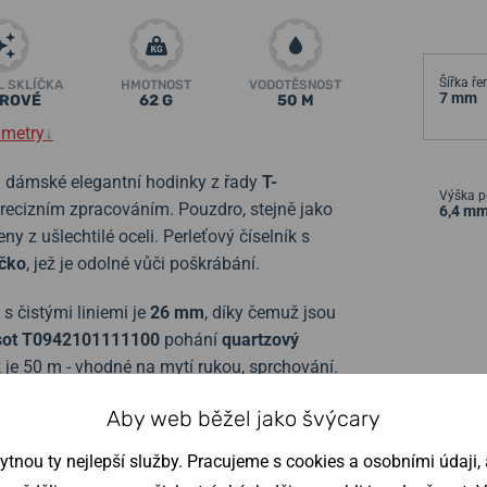
Šířka ř
L SKLÍČKA
HMOTNOST
VODOTĚSNOST
7 mm
ÍROVÉ
62 G
50 M
ametry
↓
 dámské elegantní hodinky z řady
T-
Výška p
recizním zpracováním.
Pouzdro, stejně jako
6,4 m
z ušlechtilé oceli. Perleťový číselník s
íčko
, jež je odolné vůči poškrábání.
 čistými liniemi je
26 mm
, díky čemuž jsou
sot
T0942101111100
pohání
quartzový
 je 50 m
- vhodné na mytí rukou, sprchování.
Aby web běžel jako švýcary
nou ty nejlepší služby. Pracujeme s cookies a osobními údaji, a