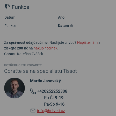
Funkce
Datum
Ano
Funkce
Datum
Za
správnost údajů ručíme
. Našli jste chybu?
Napište nám
a
získejte
200 Kč
na
nákup hodinek
.
Garant: Kateřina Žváček
POTŘEBUJETE PORADIT?
Obraťte se na specialistu Tissot
Martin Jasovský
+420252252308
Po-Čt
9-19
Pá-So
9-16
info@helveti.cz