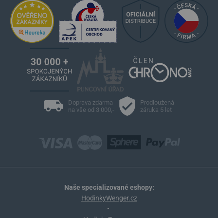
Doprava zdarma
Prodloužená
na vše od 3 000,-
záruka 5 let
Naše specializované eshopy:
HodinkyWenger.cz
•