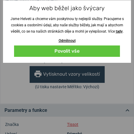
Aby web běžel jako švýcary
Jsme Helveti a chceme vám poskytnou ty nejlepší služby. Pracujeme s
Šířka řemínku
cookies a osobními údaji, aby naše služby běžely, jak mají a abychom
12 mm
věděli, co se na našich stránkách děje a mohli je vylepšovat. Více
tady
.
Výška pouzdra
Průměr pouzdra
Odmítnout
8,5 mm
25,3 mm
Povolit vše
Nejste si jisti velikostí?
Vytisknout vzory velikostí
(U tisku nastavte Měřítko: Výchozí)
Parametry a funkce
Značka
Tissot
Určení
Dámské