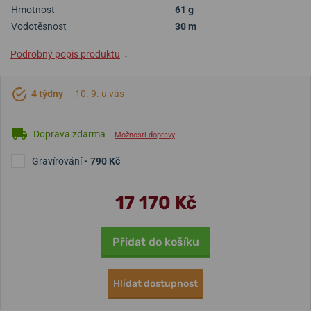
Hmotnost
61 g
Vodotěsnost
30 m
Podrobný popis produktu
↓
4 týdny
— 10. 9. u vás
Doprava zdarma
Možnosti dopravy
Gravírování
- 790 Kč
17 170 Kč
Přidat do košíku
Hlídat dostupnost