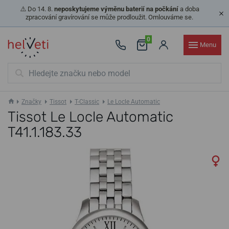
⚠️ Do 14. 8.
neposkytujeme výměnu baterií na počkání
a doba
zpracování gravírování se může prodloužit. Omlouváme se.
0
Menu
Značky
Tissot
T-Classic
Le Locle Automatic
Tissot Le Locle Automatic
T41.1.183.33