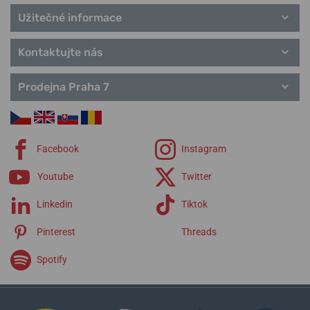
T-Pocket
Užitečné informace
T-Gold
řemínky Tissot
Kontaktujte nás
Prodejna Praha 7
Facebook
Instagram
Youtube
Twitter
Linkedin
Tiktok
Pinterest
Threads
Spotify