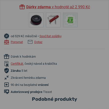
Dárky zdarma
v hodnotě až 2 990 Kč
od 529 Kč měsíčně •
Spočítat splátky
Porovnat
Dotaz
Dárek k hodinkám
Certifikát
, český návod a krabička
Záruka
5 let
Zkrácení řemínku zdarma
90 dní na bezplatné
vrácení
Autorizovaný prodejce
Tissot
Podobné produkty