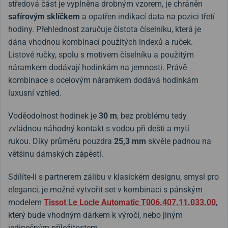
středová část je vyplněna drobným vzorem, je chráněn
safírovým sklíčkem
a opatřen indikací data na pozici třetí
hodiny. Přehlednost zaručuje čistota číselníku, která je
dána vhodnou kombinací použitých indexů a ruček.
Listové ručky, spolu s motivem číselníku a použitým
náramkem dodávají hodinkám na jemnosti. Právě
kombinace s ocelovým náramkem dodává hodinkám
luxusní vzhled.
Voděodolnost hodinek je
30 m
, bez problému tedy
zvládnou náhodný kontakt s vodou při dešti a mytí
rukou.
Díky průměru pouzdra
25,3 mm
skvěle padnou na
většinu dámských zápěstí.
Sdílíte-li s partnerem zálibu v klasickém designu, smysl pro
eleganci, je možné vytvořit set v kombinaci s pánským
modelem
Tissot Le Locle Automatic
T006.407.11.033.00
,
který bude vhodným dárkem k výročí, nebo jiným
jedinečným příležitostem.