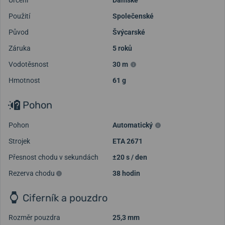
Použití
Společenské
Původ
Švýcarské
Záruka
5 roků
Vodotěsnost
30 m
Hmotnost
61 g
Pohon
Pohon
Automatický
Strojek
ETA 2671
Přesnost chodu v sekundách
±20 s / den
Rezerva chodu
38 hodin
Ciferník a pouzdro
Rozměr pouzdra
25,3 mm