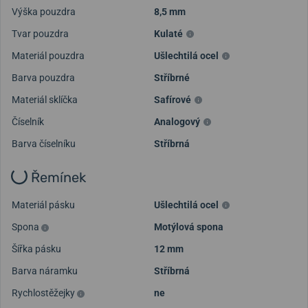
Výška pouzdra
8,5 mm
Tvar pouzdra
Kulaté
Materiál pouzdra
Ušlechtilá ocel
Barva pouzdra
Stříbrné
Materiál sklíčka
Safírové
Číselník
Analogový
Barva číselníku
Stříbrná
Řemínek
Materiál pásku
Ušlechtilá ocel
Spona
Motýlová spona
Šířka pásku
12 mm
Barva náramku
Stříbrná
Rychlostěžejky
ne