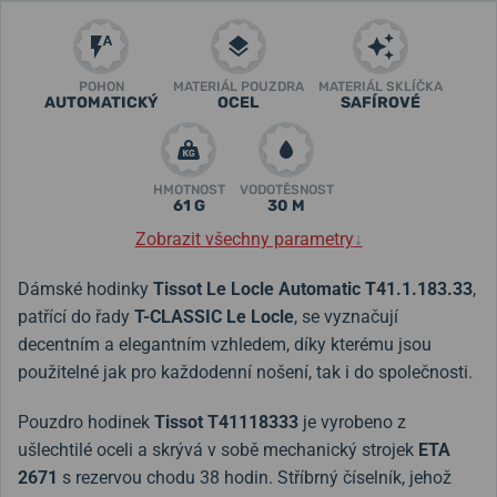
POHON
MATERIÁL POUZDRA
MATERIÁL SKLÍČKA
AUTOMATICKÝ
OCEL
SAFÍROVÉ
HMOTNOST
VODOTĚSNOST
61 G
30 M
Zobrazit všechny parametry
↓
Dámské hodinky
Tissot Le Locle Automatic
T41.1.183.33
,
patřící do řady
T-CLASSIC Le Locle
, se vyznačují
decentním a elegantním vzhledem, díky kterému jsou
použitelné jak pro každodenní nošení, tak i do společnosti.
Pouzdro hodinek
Tissot
T41118333
je vyrobeno z
ušlechtilé oceli a skrývá v sobě mechanický strojek
ETA
2671
s rezervou chodu 38 hodin. Stříbrný číselník, jehož