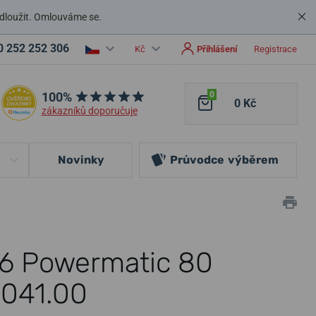
dloužit. Omlouváme se.
0 252 252 306
Kč
Přihlášení
Registrace
100%
0
0 Kč
zákazníků doporučuje
Novinky
Průvodce
výběrem
16 Powermatic 80
.041.00