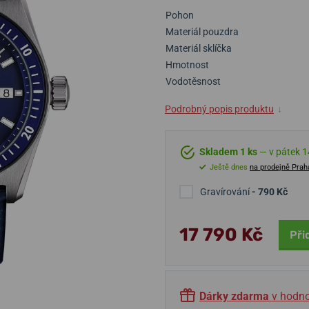
Pohon
Materiál pouzdra
Materiál sklíčka
Hmotnost
Vodotěsnost
Podrobný popis produktu
↓
Skladem 1 ks
— v pátek 14
Ještě dnes
na prodejně Prah
Gravírování
- 790 Kč
17 790 Kč
Při
Dárky zdarma
v hodno