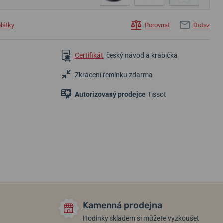
plátky
Porovnat
Dotaz
Certifikát
, český návod a krabička
Zkrácení řemínku zdarma
Autorizovaný prodejce
Tissot
13 740 Kč
22 790 Kč
12 490 Kč
Skladem
Skladem
Skladem
Kamenná prodejna
Hodinky skladem si můžete vyzkoušet