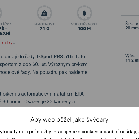
Šířka ř
KLÍČKA
HMOTNOST
VODOTĚSNOST
20 mm
É -
74 G
100 M
EXNÍ
ametry
↓
spadají do řady
T-Sport PRS 516
. Tato
Výška p
11,2 
portem z dob 60. let. Výrazným prvkem
o modelové řady. Na pouzdru pak najdeme
trojkem s automatickým nátahem
ETA
až 80 hodin. Osazen je 23 kameny a
)
.
Vlásek setrvačky je vyroben ze
i a teplotním změnám a má vliv na lepší
Aby web běžel jako švýcary
dné zadní víčko. Na pozici třetí hodiny
nou ty nejlepší služby. Pracujeme s cookies a osobními údaji, a