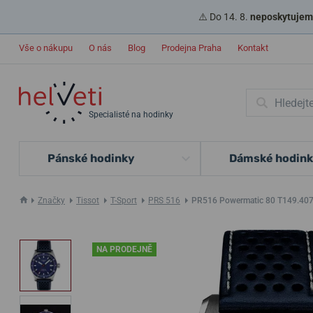
⚠️ Do 14. 8.
neposkytujeme
Vše o nákupu
O nás
Blog
Prodejna Praha
Kontakt
Specialisté na hodinky
Pánské hodinky
Dámské hodin
Značky
Tissot
T-Sport
PRS 516
PR516 Powermatic 80 T149.407
NA PRODEJNĚ