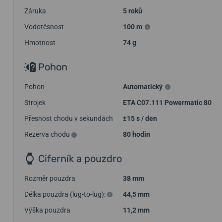
Záruka
5 roků
Vodotěsnost
100 m
Hmotnost
74 g
Pohon
Pohon
Automatický
Strojek
ETA C07.111 Powermatic 80
Přesnost chodu v sekundách
±15 s / den
Rezerva chodu
80 hodin
Ciferník a pouzdro
Rozměr pouzdra
38 mm
Délka pouzdra (lug-to-lug):
44,5 mm
Výška pouzdra
11,2 mm