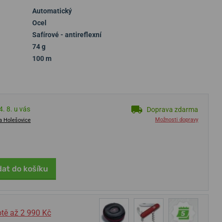
Automatický
Ocel
Safírové - antireflexní
74 g
100 m
. 8. u vás
Doprava zdarma
Možnosti dopravy
a Holešovice
dat do košíku
tě až 2 990 Kč