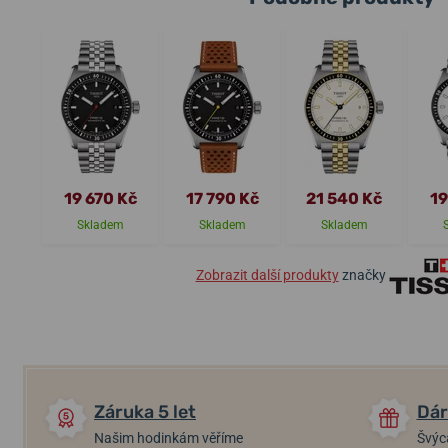
19 670 Kč
17 790 Kč
21 540 Kč
19
Skladem
Skladem
Skladem
Zobrazit další produkty
značky
Záruka 5 let
Dár
Našim hodinkám věříme
Švýc