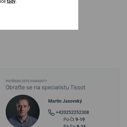
Více
tady
.
POTŘEBUJETE PORADIT?
Obraťte se na specialistu Tissot
Martin Jasovský
+420252252308
Po-Čt
9-19
Pá-So
9-16