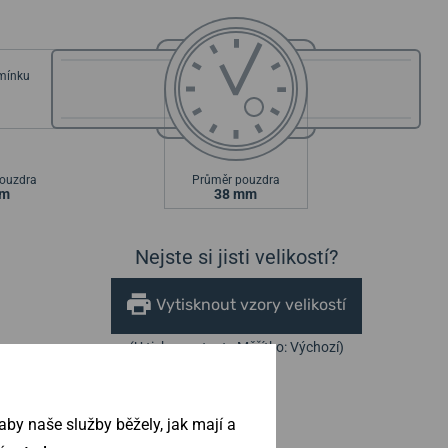
emínku
ouzdra
Průměr pouzdra
mm
38 mm
Nejste si jisti velikostí?
Vytisknout vzory velikostí
(U tisku nastavte Měřítko: Výchozí)
by naše služby běžely, jak mají a