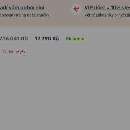
adí vám odborníci
VIP účet = 10% sle
 specialisté na naše značky
Věrné zákazníky si hýčk
7.16.041.00
17 790 Kč
Skladem
↓
Podobné (5)