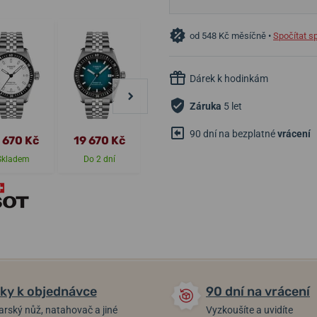
od 548 Kč měsíčně •
Spočítat s
Dárek k hodinkám
Záruka
5 let
90 dní na bezplatné
vrácení
 670 Kč
19 670 Kč
49 950 Kč
13 740 Kč
Skladem
Do 2 dní
Skladem
Skladem
ky k objednávce
90 dní na vrácení
arský nůž, natahovač a jiné
Vyzkoušíte a uvidíte