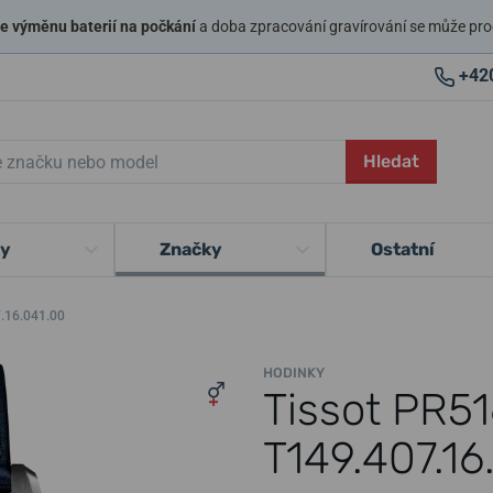
 výměnu baterií na počkání
a doba zpracování gravírování se může pro
+42
Hledat
ky
Značky
Ostatní
.16.041.00
HODINKY
Tissot PR5
T149.407.16