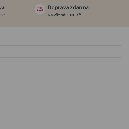
va
Doprava zdarma
áme
Na vše od 3000 Kč