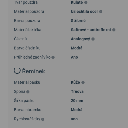
Tvar pouzdra
Kulaté
Materiál pouzdra
Ušlechtilá ocel
Barva pouzdra
Stříbrné
Materiál sklíčka
Safírové - antireflexní
Číselník
Analogový
Barva číselníku
Modrá
Průhledné zadní víko
Ano
Řemínek
Materiál pásku
Kůže
Spona
Trnová
Šířka pásku
20 mm
Barva náramku
Modrá
Rychlostěžejky
ano