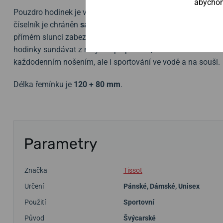
abychom 
Pouzdro hodinek je vyrobeno z ušlechtilé oceli, na ruce jej 
číselník je chráněn
safírovým sklíčkem
, jež je
vysoce odoln
přímém slunci zabezpečuje
antireflexní
vrstva. Díky
vodotě
hodinky sundávat z ruky ani při plavání, či třeba šnorchlov
každodenním nošením, ale i sportování ve vodě a na souši.
Délka řemínku je
120 + 80 mm
.
Parametry
Značka
Tissot
Určení
Pánské
,
Dámské
,
Unisex
Použití
Sportovní
Původ
Švýcarské