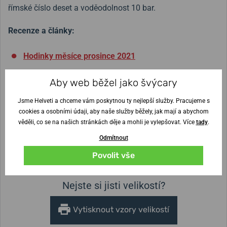
římské číslo deset a voděodolnost 10 bar.
Recenze a články:
Hodinky měsíce prosince 2021
Hodinky Tissot PRX nosí od nás fotbalista
Václav
Aby web běžel jako švýcary
Jurečka
Jsme Helveti a chceme vám poskytnou ty nejlepší služby. Pracujeme s
cookies a osobními údaji, aby naše služby běžely, jak mají a abychom
Šířka řemínku
věděli, co se na našich stránkách děje a mohli je vylepšovat. Více
tady
.
11 mm
Odmítnout
Výška pouzdra
Průměr pouzdra
Povolit vše
9,6 mm
35 mm
Nejste si jisti velikostí?
Vytisknout vzory velikostí