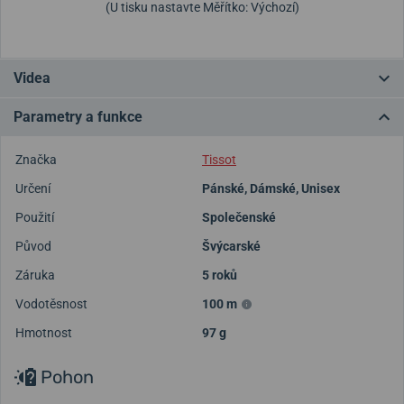
(U tisku nastavte Měřítko: Výchozí)
Videa
Parametry a funkce
Značka
Tissot
Určení
Pánské
,
Dámské
,
Unisex
Použití
Společenské
Původ
Švýcarské
Záruka
5 roků
Vodotěsnost
100 m
Hmotnost
97 g
Pohon