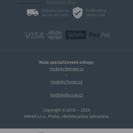
Doprava zdarma
Prodloužená
na vše od 3 000,-
záruka 5 let
Naše specializované eshopy:
HodinkyWenger.cz
•
HodinkyTraser.cz
•
HodinkyBoccia.cz
Copyright © 2010 — 2026
Helveti s.r.o., Praha, všechna práva vyhrazena.