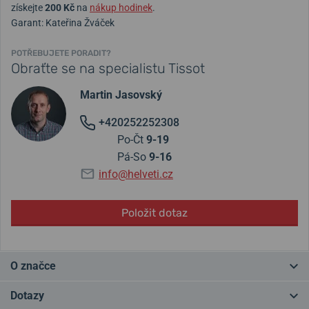
získejte
200 Kč
na
nákup hodinek
.
Garant: Kateřina Žváček
POTŘEBUJETE PORADIT?
Obraťte se na specialistu Tissot
Martin Jasovský
+420252252308
Po-Čt
9-19
Pá-So
9-16
info@helveti.cz
Položit dotaz
O značce
Tissot
je tradiční hodinářská značka a zároveň
největší
švýcarský
Dotazy
výrobce hodinek
. Značka od svého založení v roce 1853 sídlí v