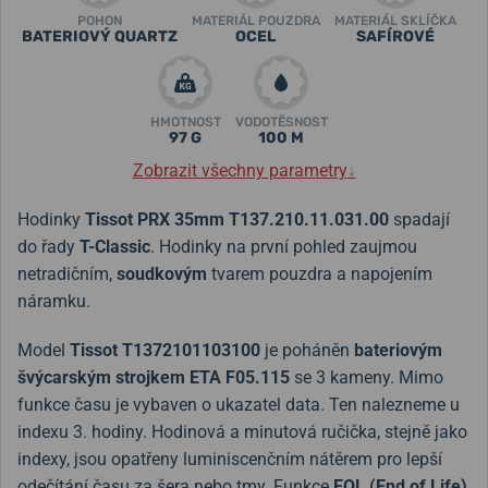
POHON
MATERIÁL POUZDRA
MATERIÁL SKLÍČKA
BATERIOVÝ QUARTZ
OCEL
SAFÍROVÉ
HMOTNOST
VODOTĚSNOST
97 G
100 M
Zobrazit všechny parametry
↓
Hodinky
Tissot PRX 35mm T137.210.11.031.00
spadají
do řady
T-Classic
. Hodinky na první pohled zaujmou
netradičním,
soudkovým
tvarem pouzdra a napojením
náramku.
Model
Tissot T1372101103100
je poháněn
bateriovým
švýcarským strojkem ETA F05.115
se 3 kameny. Mimo
funkce času je vybaven o ukazatel data. Ten nalezneme u
indexu 3. hodiny. Hodinová a minutová ručička, stejně jako
indexy, jsou opatřeny luminiscenčním nátěrem pro lepší
odečítání času za šera nebo tmy. Funkce
EOL (End of Life)