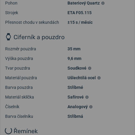
Pohon
Bateriový Quartz
Strojek
ETA F05.115
Přesnost chodu v sekundách
±15 s / měsíc
Ciferník a pouzdro
Rozměr pouzdra
35 mm
Výška pouzdra
9,6 mm
Tvar pouzdra
Soudkové
Materiál pouzdra
Ušlechtilá ocel
Barva pouzdra
Stříbrné
Materiál sklíčka
Safírové
Číselník
Analogový
Barva číselníku
Stříbrná
Řemínek