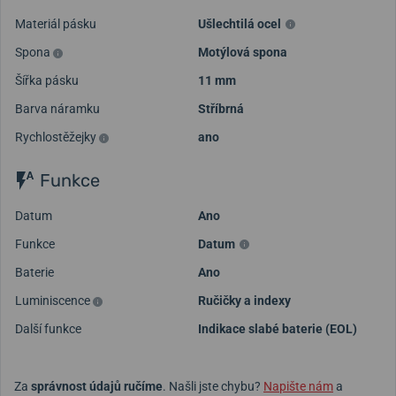
Materiál pásku
Ušlechtilá ocel
Spona
Motýlová spona
Šířka pásku
11 mm
Barva náramku
Stříbrná
Rychlostěžejky
ano
Funkce
Datum
Ano
Funkce
Datum
Baterie
Ano
Luminiscence
Ručičky a indexy
Další funkce
Indikace slabé baterie (EOL)
Za
správnost údajů ručíme
. Našli jste chybu?
Napište nám
a