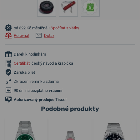
od 322 Kč měsíčně •
Spočítat splátky
Porovnat
Dotaz
Dárek k hodinkám
Certifikát
, český návod a krabička
Záruka
5 let
Zkrácení řemínku zdarma
90 dní na bezplatné
vrácení
Autorizovaný prodejce
Tissot
Podobné produkty