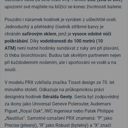
upozorní své majitele na blížící se konec životnosti baterie.
Pouzdro i náramek hodinek je vyroben z ušlechtilé oceli.
Jednoduchý a přehledný číselník stříbrné barvy je
chráněn
safírovým sklem
, jenž je
vysoce odolné vůči
poškrábání
. Díky
vodotěsnosti do 100 metrů (10
ATM)
není nutné hodinky sundávat z ruky ani při plavání,
či třeba šnorchlování. Budou tak skvělým partnerem nejen
při každodenním nošením, ale i sportování ve vodě a na
souši.
V modelu PRX vzkřísila značka Tissot design ze 70. let
minulého století. Odkazuje na průkopnickou práci
designéra hodinek
Géralda Genty
. Genta byl zodpovědný
za ikony jako Universal Geneve Polerouter, Audemars
Piguet „Royal Oak“, IWC Ingenieur nebo Patek Philippe
„Nautilus“. Samotné označení PRX znamená: "P" jako
Precise (přesný), "R" jako Robust (bytelný) a "X" značí