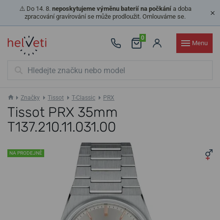
⚠️ Do 14. 8.
neposkytujeme výměnu baterií na počkání
a doba
zpracování gravírování se může prodloužit. Omlouváme se.
0
Menu
Značky
Tissot
T-Classic
PRX
Tissot PRX 35mm
T137.210.11.031.00
NA PRODEJNĚ