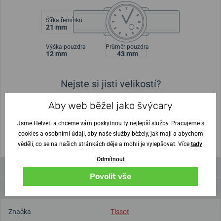
Šířka řemínku
21 mm
Výška pouzdra
Průměr pouzdra
12 mm
43 mm
Nejste si jisti velikostí?
Aby web běžel jako švýcary
Vytisknout vzory velikostí
Jsme Helveti a chceme vám poskytnou ty nejlepší služby. Pracujeme s
(U tisku nastavte Měřítko: Výchozí)
cookies a osobními údaji, aby naše služby běžely, jak mají a abychom
věděli, co se na našich stránkách děje a mohli je vylepšovat. Více
tady
.
Odmítnout
Videa
Povolit vše
Parametry a funkce
Značka
Tissot