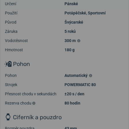
Určení
Pánské
Použití
Potápěčské
,
Sportovní
Původ
Švýcarské
Záruka
5 roků
Vodotěsnost
300 m
Hmotnost
180 g
Pohon
Pohon
Automatický
Strojek
POWERMATIC 80
Přesnost chodu v sekundách
±20 s / den
Rezerva chodu
80 hodin
Ciferník a pouzdro
Rozměr pouzdra
43 mm