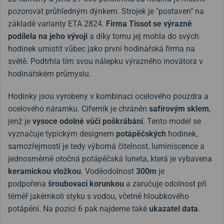
pozorovat průhledným dýnkem. Strojek je "postaven" na
základě varianty ETA 2824.
Firma Tissot se výrazně
podílela na jeho vývoji
a díky tomu jej mohla do svých
hodinek umístit vůbec jako první hodinářská firma na
světě. Podtrhla tím svou nálepku výrazného inovátora v
hodinářském průmyslu.
Hodinky jsou vyrobeny v kombinaci ocelového pouzdra a
ocelového náramku. Ciferník je chráněn
safírovým sklem
,
jenž je
vysoce odolné vůči poškrábání
. Tento model se
vyznačuje typickým designem
potápěčských
hodinek,
samozřejmostí je tedy výborná čitelnost, luminiscence a
jednosměrně otočná potápěčská luneta, která je vybavena
keramickou vložkou
. Voděodolnost
300m
je
podpořena
šroubovací korunkou
a zaručuje odolnost při
téměř jakémkoli styku s vodou, včetně hloubkového
potápění. Na pozici 6 pak najdeme také
ukazatel data
.