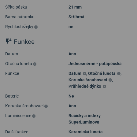
Šířka pásku
21 mm
Barva náramku
Stříbrná
Rychlostěžejky
ne
Funkce
Datum
Ano
Otočná luneta
Jednosměrně - potápěčská
Funkce
Datum
,
Otočná luneta
,
Korunka šroubovací
,
Průhledné dýnko
Baterie
Ne
Korunka šroubovací
Ano
Luminiscence
Ručičky a indexy
SuperLuminova
Další funkce
Keramická luneta