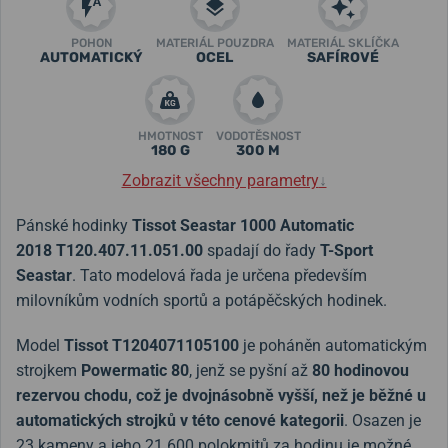
POHON
MATERIÁL POUZDRA
MATERIÁL SKLÍČKA
AUTOMATICKÝ
OCEL
SAFÍROVÉ
HMOTNOST
VODOTĚSNOST
180 G
300 M
Zobrazit všechny parametry
↓
Pánské hodinky
Tissot Seastar 1000 Automatic
2018 T120.407.11.051.00
spadají do řady
T-Sport
Seastar
. Tato modelová řada je určena především
milovníkům vodních sportů a potápěčských hodinek.
Model
Tissot T1204071105100
je poháněn automatickým
strojkem
Powermatic 80
, jenž se pyšní až
80 hodinovou
rezervou chodu, což je dvojnásobně vyšší, než je běžné u
automatických strojků v této cenové kategorii
. Osazen je
23 kameny a jeho 21 600 polokmitů za hodinu je možné