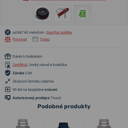
od 687 Kč měsíčně •
Spočítat splátky
Porovnat
Dotaz
Dárek k hodinkám
Certifikát
, český návod a krabička
Záruka
5 let
Zkrácení řemínku zdarma
90 dní na bezplatné
vrácení
Autorizovaný prodejce
Tissot
Podobné produkty