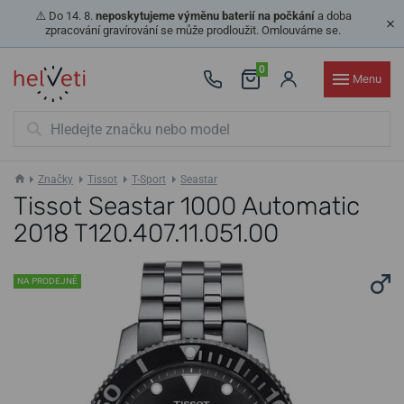
⚠️ Do 14. 8.
neposkytujeme výměnu baterií na počkání
a doba
zpracování gravírování se může prodloužit. Omlouváme se.
0
Menu
Značky
Tissot
T-Sport
Seastar
Tissot Seastar 1000 Automatic
2018 T120.407.11.051.00
NA PRODEJNĚ