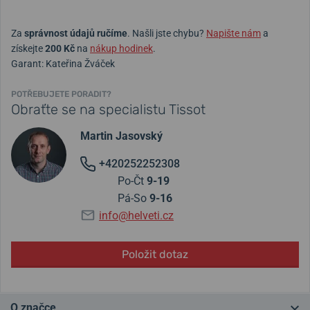
Za
správnost údajů ručíme
. Našli jste chybu?
Napište nám
a
získejte
200 Kč
na
nákup hodinek
.
Garant: Kateřina Žváček
POTŘEBUJETE PORADIT?
Obraťte se na specialistu Tissot
Martin Jasovský
+420252252308
Po-Čt
9-19
Pá-So
9-16
info@helveti.cz
Položit dotaz
O značce