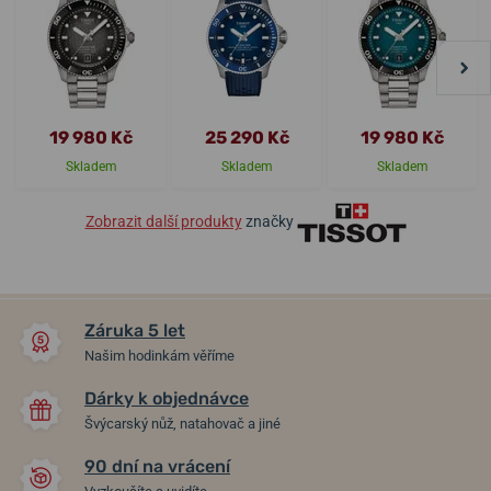
19 980 Kč
25 290 Kč
19 980 Kč
Skladem
Skladem
Skladem
Zobrazit další produkty
značky
Záruka 5 let
Našim hodinkám věříme
Dárky k objednávce
Švýcarský nůž, natahovač a jiné
90 dní na vrácení