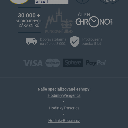
Doprava zdarma
Prodloužená
na vše od 3 000,-
záruka 5 let
Naše specializované eshopy:
HodinkyWenger.cz
•
HodinkyTraser.cz
•
HodinkyBoccia.cz