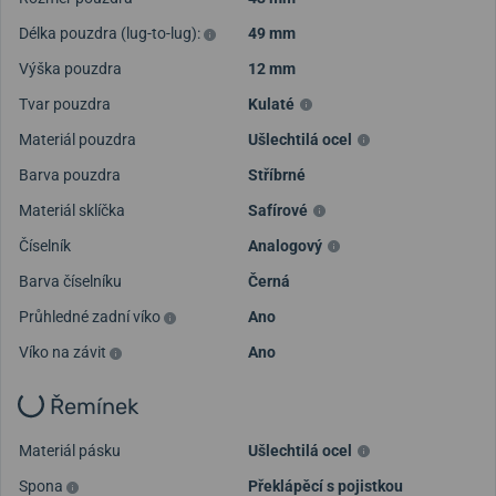
Délka pouzdra (lug-to-lug):
49 mm
Výška pouzdra
12 mm
Tvar pouzdra
Kulaté
Materiál pouzdra
Ušlechtilá ocel
Barva pouzdra
Stříbrné
Materiál sklíčka
Safírové
Číselník
Analogový
Barva číselníku
Černá
Průhledné zadní víko
Ano
Víko na závit
Ano
Řemínek
Materiál pásku
Ušlechtilá ocel
Spona
Překlápěcí s pojistkou