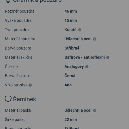
Rozměr pouzdra
46 mm
Výška pouzdra
15 mm
Tvar pouzdra
Kulaté
Materiál pouzdra
Ušlechtilá ocel
Barva pouzdra
Stříbrné
Materiál sklíčka
Safírové - antireflexní
Číselník
Analogový
Barva číselníku
Černá
Víko na závit
Ano
Řemínek
Materiál pásku
Ušlechtilá ocel
Šířka pásku
22 mm
Barva náramku
Stříbrná