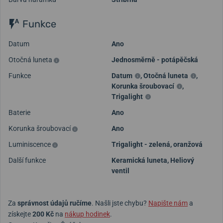
Funkce
Datum
Ano
Otočná luneta
Jednosměrně - potápěčská
Funkce
Datum
,
Otočná luneta
,
Korunka šroubovací
,
Trigalight
Baterie
Ano
Korunka šroubovací
Ano
Luminiscence
Trigalight - zelená, oranžová
Další funkce
Keramická luneta, Heliový
ventil
Za
správnost údajů ručíme
. Našli jste chybu?
Napište nám
a
získejte
200 Kč
na
nákup hodinek
.