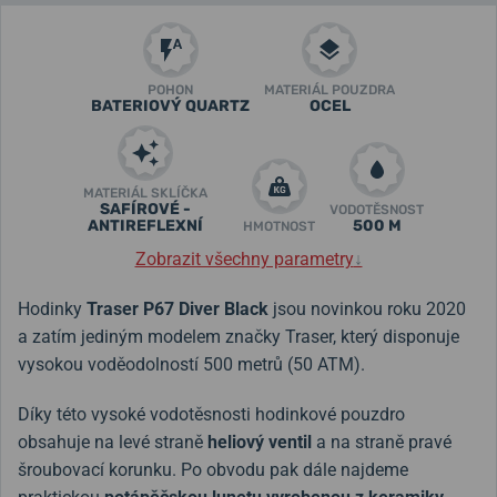
POHON
MATERIÁL POUZDRA
BATERIOVÝ QUARTZ
OCEL
MATERIÁL SKLÍČKA
SAFÍROVÉ -
VODOTĚSNOST
ANTIREFLEXNÍ
500 M
HMOTNOST
Zobrazit všechny parametry
↓
Hodinky
Traser P67 Diver Black
jsou novinkou roku 2020
a zatím jediným modelem značky Traser, který disponuje
vysokou voděodolností 500 metrů (50 ATM).
Díky této vysoké vodotěsnosti hodinkové pouzdro
obsahuje na levé straně
heliový ventil
a na straně pravé
šroubovací korunku. Po obvodu pak dále najdeme