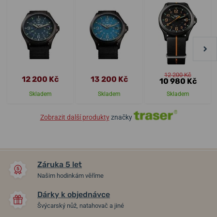
12 200 Kč
12 200 Kč
13 200 Kč
10 980 Kč
Skladem
Skladem
Skladem
Zobrazit další produkty
značky
Záruka 5 let
Našim hodinkám věříme
Dárky k objednávce
Švýcarský nůž, natahovač a jiné