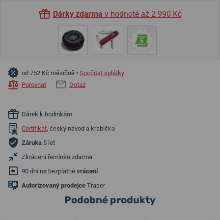
Dárky zdarma
v hodnotě až 2 990 Kč
od 752 Kč měsíčně •
Spočítat splátky
Porovnat
Dotaz
Dárek k hodinkám
Certifikát
, český návod a krabička
Záruka
5 let
Zkrácení řemínku zdarma
90 dní na bezplatné
vrácení
Autorizovaný prodejce
Traser
Podobné produkty