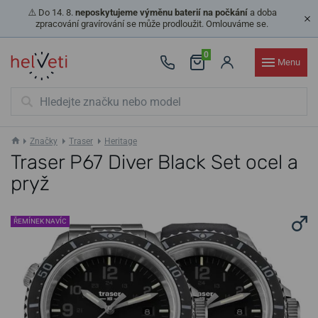
⚠️ Do 14. 8.
neposkytujeme výměnu baterií na počkání
a doba
zpracování gravírování se může prodloužit. Omlouváme se.
0
Menu
Značky
Traser
Heritage
Traser P67 Diver Black Set ocel a
pryž
ŘEMÍNEK NAVÍC