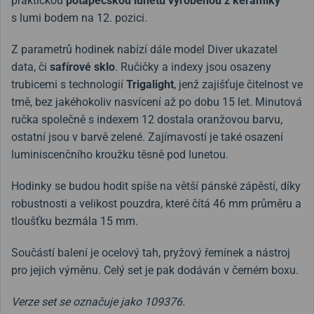
praktickou
potápěčskou lunetu vyrobenou z keramiky
s lumi bodem na 12. pozici.
Z parametrů hodinek nabízí dále model Diver ukazatel
data, či
safírové sklo
. Ručičky a indexy jsou osazeny
trubicemi s technologií
Trigalight
, jenž zajišťuje čitelnost ve
tmě, bez jakéhokoliv nasvícení až po dobu 15 let. Minutová
ručka společně s indexem 12 dostala oranžovou barvu,
ostatní jsou v barvě zelené. Zajímavostí je také osazení
luminiscenčního kroužku těsně pod lunetou.
Hodinky se budou hodit spíše na větší pánské zápěstí, díky
robustnosti a velikost pouzdra, které čítá 46 mm průměru a
tloušťku bezmála 15 mm.
Součástí balení je ocelový tah, pryžový řemínek a nástroj
pro jejich výměnu. Celý set je pak dodáván v černém boxu.
Verze set se označuje jako 109376.