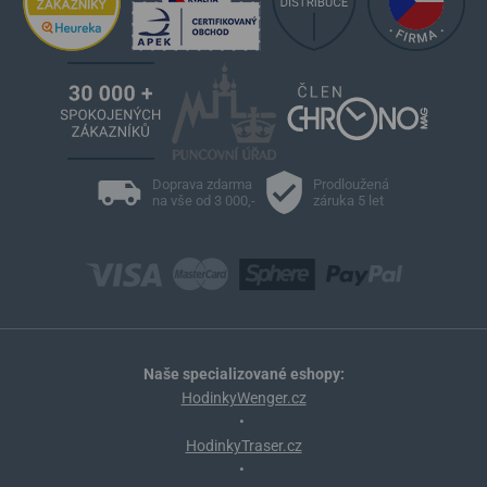
Doprava zdarma
Prodloužená
na vše od 3 000,-
záruka 5 let
Naše specializované eshopy:
HodinkyWenger.cz
•
HodinkyTraser.cz
•