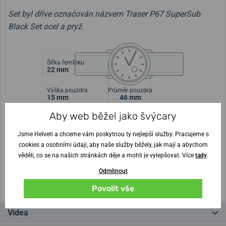
Set byl dříve označován názvem Traser P67 SuperSub
Black Set ocel a pryž.
Šířka řemínku
22 mm
Výška pouzdra
Průměr pouzdra
15 mm
46 mm
Aby web běžel jako švýcary
Nejste si jisti velikostí?
Jsme Helveti a chceme vám poskytnou ty nejlepší služby. Pracujeme s
cookies a osobními údaji, aby naše služby běžely, jak mají a abychom
Vytisknout vzory velikostí
věděli, co se na našich stránkách děje a mohli je vylepšovat. Více
tady
.
Odmítnout
(U tisku nastavte Měřítko: Výchozí)
Povolit vše
Videa