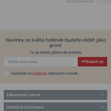
Helveti.cz je
autorizovaným prodejcem
a specialistou značky
Ověřený zákazník
•
4. 8. 202
Gunmetal Blue Nato
Gunmetal SkyBlue Nato
Traser.
Informace o výrobci:
traser swiss H3 watches, Freiburgstrasse 624,
v pátek 14. 8. u vás
v pátek 14. 8. u vás
Skladem
Skladem
3172 Niederwangen, Švýcarsko / info@traser.com
12 200 Kč
13 200 Kč
Novinky ze světa hodinek budete vědět jako
Populární modelové řady Traser
první
Tactical
1x za měsíc, přímo do e-mailu
Classic
Sport
Přihlásit se
Heritage
řemínky Traser
Souhlasím se
zasíláním
zajímavých novinek.
Zákaznický servis
Užitečné informace