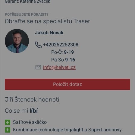
Garant: Kateřina Žváček
POTŘEBUJETE PORADIT?
Obraťte se na specialistu Traser
Jakub Novák
+420252252308
Po-Čt
9-19
Pá-So
9-16
info@helveti.cz
Položit dotaz
Jiří Štencek hodnotí
Co se mi
líbí
Safírové sklíčko
Kombinace technologie trigalight a SuperLuminovy