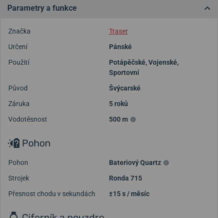
Parametry a funkce
Značka
Traser
Určení
Pánské
Použití
Potápěčské
,
Vojenské
,
Sportovní
Původ
Švýcarské
Záruka
5 roků
Vodotěsnost
500 m
Pohon
Pohon
Bateriový Quartz
Strojek
Ronda 715
Přesnost chodu v sekundách
±15 s / měsíc
Ciferník a pouzdro