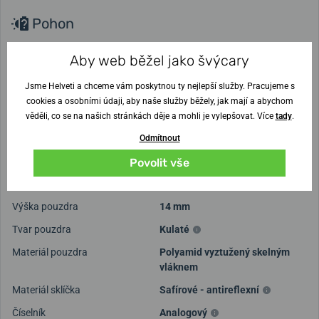
Pohon
Pohon
Bateriový Quartz
Aby web běžel jako švýcary
Strojek
Ronda 5030.D
Jsme Helveti a chceme vám poskytnou ty nejlepší služby. Pracujeme s
Přesnost chodu v sekundách
±15 s / měsíc
cookies a osobními údaji, aby naše služby běžely, jak mají a abychom
věděli, co se na našich stránkách děje a mohli je vylepšovat. Více
tady
.
Přesnost měření stopek
1/1 sek.
Odmítnout
Ciferník a pouzdro
Povolit vše
Rozměr pouzdra
44 mm
Výška pouzdra
14 mm
Tvar pouzdra
Kulaté
Materiál pouzdra
Polyamid vyztužený skelným
vláknem
Materiál sklíčka
Safírové - antireflexní
Číselník
Analogový