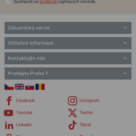
Souhlasím se
zasíláním
zajímavých novinek.
řemínky Traser
Zákaznický servis
Užitečné informace
Kontaktujte nás
Prodejna Praha 7
Facebook
Instagram
Youtube
Twitter
Linkedin
Tiktok