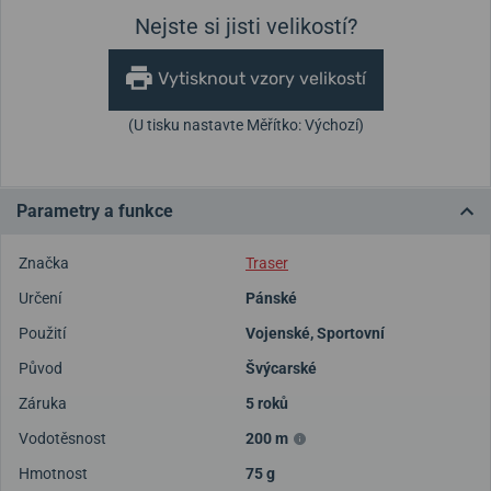
Nejste si jisti velikostí?
Vytisknout vzory velikostí
(U tisku nastavte Měřítko: Výchozí)
Parametry a funkce
Značka
Traser
Určení
Pánské
Použití
Vojenské
,
Sportovní
Původ
Švýcarské
Záruka
5 roků
Vodotěsnost
200 m
Hmotnost
75 g