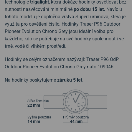
technologie
trigalight
, která dokáže hodinky osvětlovat bez
nutnosti nasvěcování minimálně
po dobu 15 let.
Navíc u
tohoto modelu je doplněna vrstva SuperLuminova, která je
využita pro osvětlení číslic. Hodinky Traser P96 Outdoor
Pioneer Evolution Chrono
Grey jsou ideální volba pro
každého, kdo se potřebuje na své hodinky spolehnout i ve
tmě, vodě či vlhkém prostředí.
Hodinky se celým označením nazývají: Traser P96 OdP
Outdoor Pioneer Evolution Chrono Grey nato 109046.
Na hodinky poskytujeme
záruku 5 let
.
Šířka řemínku
22 mm
Výška pouzdra
Průměr pouzdra
14 mm
44 mm