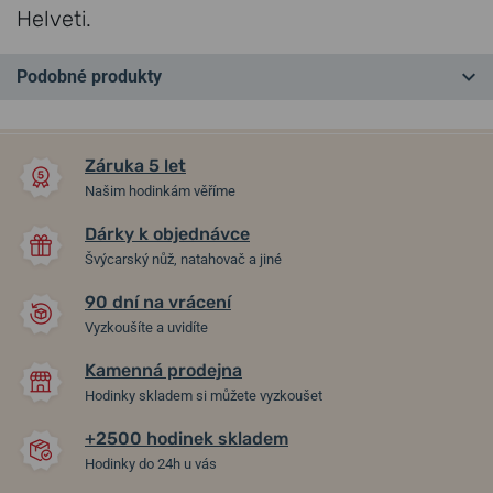
Helveti.
Podobné produkty
NEJPRODÁVANĚJŠÍ
NEJPRODÁVANĚJŠÍ
NA PRODEJNĚ
NA PRODEJNĚ
Záruka 5 let
Našim hodinkám věříme
Dárky k objednávce
Švýcarský nůž, natahovač a jiné
90 dní na vrácení
Vyzkoušíte a uvidíte
Kamenná prodejna
Traser P68 Pathfinder
Traser P67 Officer Pro
Hodinky skladem si můžete vyzkoušet
Automatic Green Nato
Gunmetal Blue Nato
+2500 hodinek skladem
13. 8. u vás
13. 8. u vás
Skladem
Skladem
Hodinky do 24h u vás
27 400 Kč
12 200 Kč