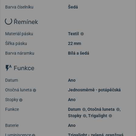
Barva číselníku
Šedá
Řemínek
Materiál pásku
Textil
Šířka pásku
22 mm
Barva náramku
Bílá a šedá
Funkce
Datum
Ano
Otočná luneta
Jednosměrně - potápěčská
Stopky
Ano
Funkce
Datum
,
Otočná luneta
,
Stopky
,
Trigalight
Baterie
Ano
Luminiscence
Trigalight - zelená, oranžová