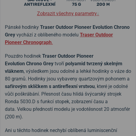
HMOTNOST
VODOTĚSNOST
ANTIREFLEXNÍ
75 G
200 M
Zobrazit všechny parametry
↓
Pánské hodinky
Traser Outdoor Pioneer Evolution Chrono
Grey
vychází z oblíbeného modelu
Traser Outdoor
Pioneer Chronograph
.
Pouzdro hodinek
Traser Outdoor Pioneer
Evolution
Chrono
Grey
tvoří
polyamid tvrzený skelným
vláknem
, výsledkem jsou odolné a lehké hodinky o váze do
80 gramů. Hodinky jsou vybaveny quartzovým pohonem a
safírovým sklíčkem s antireflexní vrstvou
, které je odolné
vůči poškrábání. Přesnost času hlídá švýcarský strojek
Ronda 5030.D s funkcí stopek, zobrazení času a
data. Velkou předností modelu je vodotěsnost 20 atmosfér
(200 m).
Ani u těchto hodinek nechybí oblíbená luminiscenční