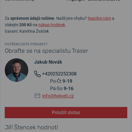
Za
správnost údajů ručíme
. Našli jste chybu?
Napište nám
a
získejte
200 Kč
na
nákup hodinek
.
Garant: Kateřina Žváček
POTŘEBUJETE PORADIT?
Obraťte se na specialistu Traser
Jakub Novák
+420252252308
Po-Čt
9-19
Pá-So
9-16
info@helveti.cz
Položit dotaz
Jiří Štencek hodnotí