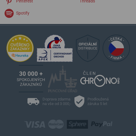
Pinterest
Threads
Spotify
Doprava zdarma
Prodloužená
na vše od 3 000,-
záruka 5 let