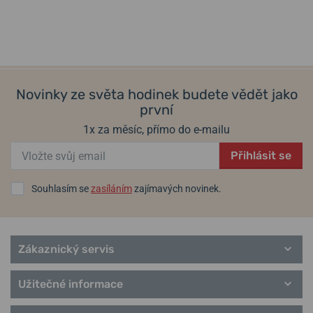
v pátek 14. 8. u vás
Skladem
v pátek 14. 8. u vás
Skladem
399 Kč
359 Kč
9 Kč
Novinky ze světa hodinek budete vědět jako
první
1x za měsíc, přímo do e-mailu
Přihlásit se
Souhlasím se
zasíláním
zajímavých novinek.
Zákaznický servis
Užitečné informace