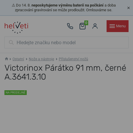
⚠️ Do 14. 8.
neposkytujeme výměnu baterií na počkání
a doba
zpracování gravírování se může prodloužit. Omlouváme se.
0
Menu
Ostatní
Nože a nástroje
Příslušenství nožů
Victorinox Párátko 91 mm, černé
A.3641.3.10
NA PRODEJNĚ