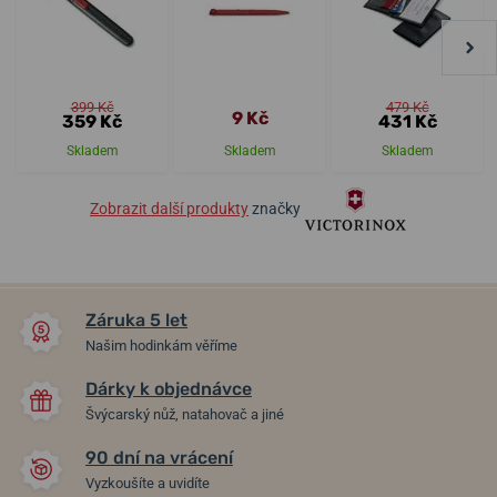
399 Kč
479 Kč
9 Kč
359 Kč
431 Kč
Skladem
Skladem
Skladem
Zobrazit další produkty
značky
Záruka 5 let
Našim hodinkám věříme
Dárky k objednávce
Švýcarský nůž, natahovač a jiné
90 dní na vrácení
Vyzkoušíte a uvidíte