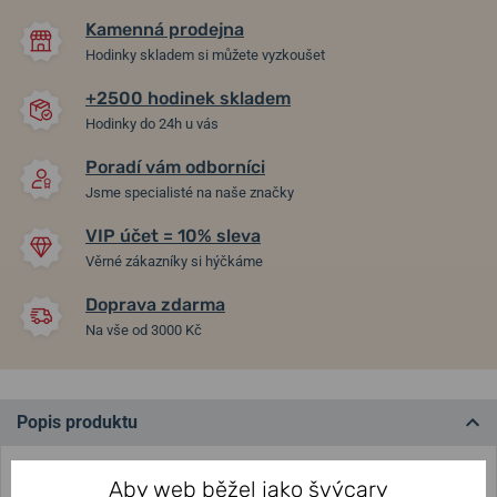
Kamenná prodejna
Hodinky skladem si můžete vyzkoušet
+2500 hodinek skladem
Hodinky do 24h u vás
Poradí vám odborníci
Jsme specialisté na naše značky
VIP účet = 10% sleva
Věrné zákazníky si hýčkáme
Doprava zdarma
Na vše od 3000 Kč
Popis produktu
Výrobek je určený pro modely: 0.23 (84 mm) + 0.83 (111
Aby web běžel jako švýcary