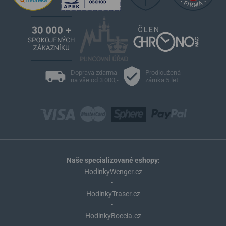
Doprava zdarma
Prodloužená
na vše od 3 000,-
záruka 5 let
Naše specializované eshopy:
HodinkyWenger.cz
•
HodinkyTraser.cz
•
HodinkyBoccia.cz