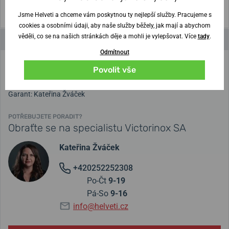
mm) + 0.88 (111 mm) + 0.95 (130 mm) + 1.36 (91 mm)
Jsme Helveti a chceme vám poskytnou ty nejlepší služby. Pracujeme s
cookies a osobními údaji, aby naše služby běžely, jak mají a abychom
věděli, co se na našich stránkách děje a mohli je vylepšovat. Více
tady
.
Parametry a funkce
Odmítnout
Povolit vše
Za
správnost údajů ručíme
. Našli jste chybu?
Napište nám
a
získejte
200 Kč
na
nákup hodinek
.
Garant: Kateřina Žváček
POTŘEBUJETE PORADIT?
Obraťte se na specialistu Victorinox SA
Kateřina Žváček
+420252252308
Po-Čt
9-19
Pá-So
9-16
info@helveti.cz