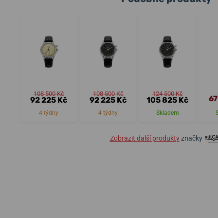
108 500 Kč
108 500 Kč
124 500 Kč
67
92 225 Kč
92 225 Kč
105 825 Kč
4 týdny
4 týdny
Skladem
Zobrazit další produkty
značky