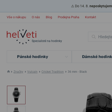
⚠️ Do 14. 8.
neposkytujeme
Vše o nákupu
O nás
Blog
Prodejna Praha
Kontakt
Specialisté na hodinky
Pánské hodinky
Dámské hodin
Značky
Vulcain
Cricket Tradition
36 mm - Black