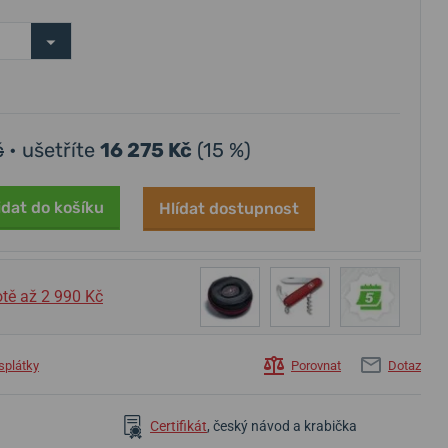
č
• ušetříte
16 275 Kč
(15 %)
52 700 Kč
32 200 Kč
46 300 Kč
44 590 Kč
idat do košíku
Hlídat dostupnost
Skladem
Skladem
Skladem
tě až 2 990 Kč
splátky
Porovnat
Dotaz
Certifikát
, český návod a krabička