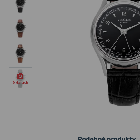
6 dalších
Podobné produkty