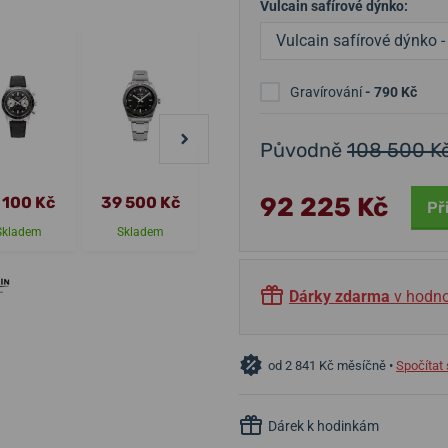
Vulcain safírové dýnko:
Vulcain safírové dýnko -
10 750 Kč
Gravírování
- 790 Kč
Původně
108 500 K
92 225 Kč
 100 Kč
39 500 Kč
51 990 Kč
52 200 Kč
Př
Skladem
Skladem
Skladem
Skladem
Dárky zdarma
v hodno
od 2 841 Kč měsíčně •
Spočítat 
Dárek k hodinkám