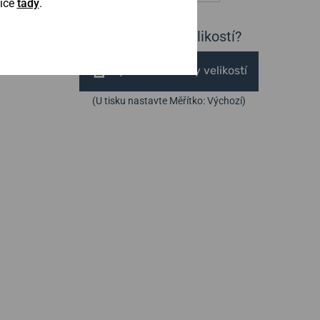
Více
tady
.
Nejste si jisti velikostí?
Vytisknout vzory velikostí
(U tisku nastavte Měřítko: Výchozí)