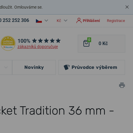
dloužit. Omlouváme se.
0 252 252 306
Kč
Přihlášení
Registrace
100%
0
0 Kč
zákazníků doporučuje
Novinky
Průvodce
výběrem
cket Tradition 36 mm -