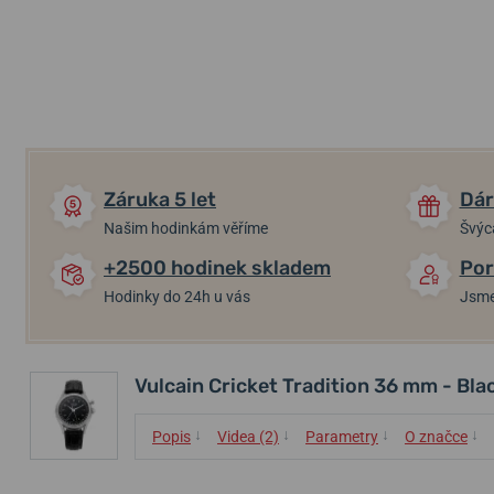
Záruka 5 let
Dár
Našim hodinkám věříme
Švýc
+2500 hodinek skladem
Por
Hodinky do 24h u vás
Jsme
Vulcain Cricket Tradition 36 mm - Bla
↓
↓
↓
↓
Popis
Videa (2)
Parametry
O značce