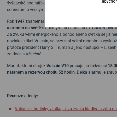
abychom 
švýcarské hodinářské preciznosti – díky oceněným minut
sonnerům a věčným kalendářům.
Rok
1947
znamenal pro Vulcain klíčový okamžik, kdy byly 
alarmem na světě
s úderným mechanismem:
Cricket (cvrč
Za zvuku velmi energického a odhodlaného cvrčka se již nemu
novinka, kriket Vulcain, se brzy stal velmi módním a vyslouži
protože prezident Harry S. Truman a jeho nástupci – Eisen
za docela užitečné.
Manufakturní strojek
Vulcain V10
pracuje na frekvenci
18 0
nátahem
a
rezervou chodu 52 hodin
. Délka alarmu je zhrub
Recenze a testy:
Vulcain – hodinky vznikající za zvuku kladiva a žáru o