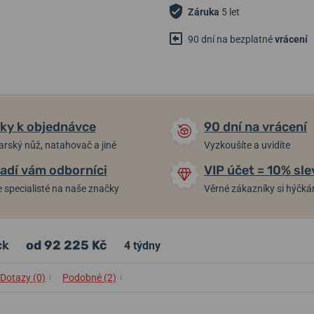
Záruka
5 let
90 dní na bezplatné
vrácení
ky k objednávce
90 dní na vrácení
arský nůž, natahovač a jiné
Vyzkoušíte a uvidíte
adí vám odborníci
VIP účet = 10% sle
 specialisté na naše značky
Věrné zákazníky si hýčk
ck
od 92 225 Kč
4 týdny
↓
↓
Dotazy (0)
Podobné (2)