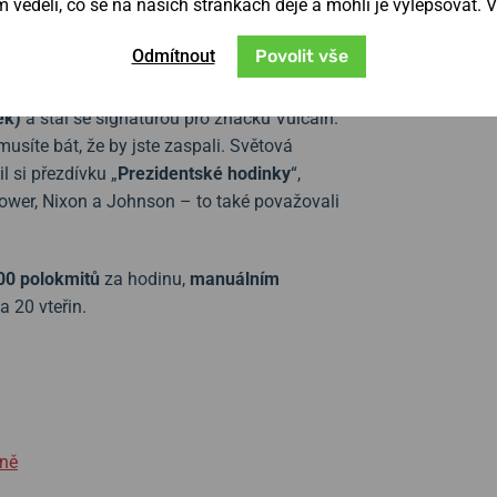
věděli, co se na našich stránkách děje a mohli je vylepšovat. 
ovým opakovačům, velkolepým a drobným
Odmítnout
Povolit vše
uvedeny na trh
první náramkové hodinky s
ek)
a stal se signaturou pro značku Vulcain.
síte bát, že by jste zaspali. Světová
l si přezdívku „
Prezidentské hodinky
“,
hower, Nixon a Johnson – to také považovali
00 polokmitů
za hodinu,
manuálním
a 20 vteřin.
hně