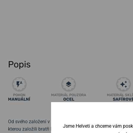
Popis
POHON
MATERIÁL POUZDRA
MATERIÁL SKL
MANUÁLNÍ
OCEL
SAFÍROV
Zobrazit všechny par
Od svého založení v roce
1858
je rodinný podnik Vulcain s
Jsme Helveti a chceme vám poskyt
kterou založili bratři Ditisheimovi, zkušení horologové, rych