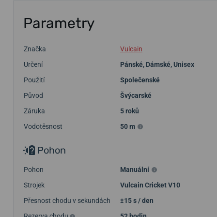
Parametry
Značka
Vulcain
Určení
Pánské
,
Dámské
,
Unisex
Použití
Společenské
Původ
Švýcarské
Záruka
5 roků
Vodotěsnost
50 m
Pohon
Pohon
Manuální
Strojek
Vulcain Cricket V10
Přesnost chodu v sekundách
±15 s / den
Rezerva chodu
52 hodin