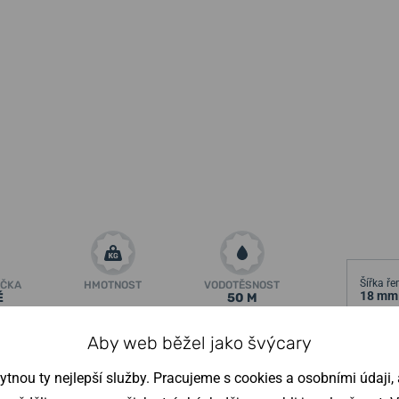
Šířka ř
ÍČKA
HMOTNOST
VODOTĚSNOST
18 mm
É
50 M
ametry
↓
Aby web běžel jako švýcary
ynonymem pro složité komplikace.
Značka,
nou ty nejlepší služby. Pracujeme s cookies a osobními údaji, a
Výška p
le sklidila uznání v horách Neuchâtel – srdci
12,8 