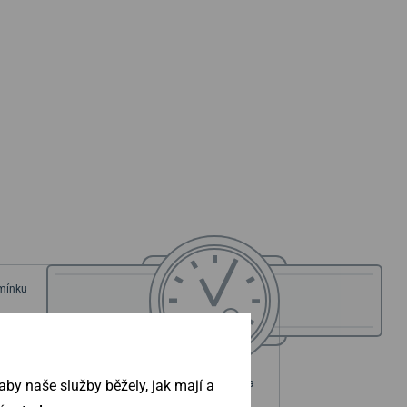
emínku
by naše služby běžely, jak mají a
ouzdra
Průměr pouzdra
mm
36 mm