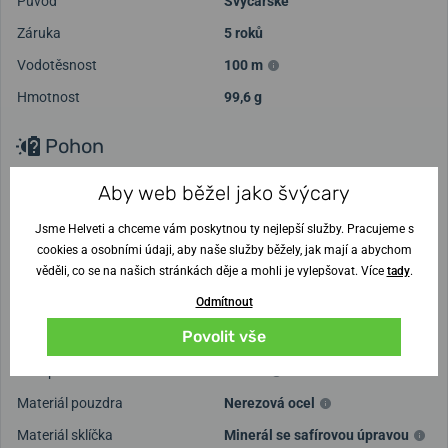
Původ
Švýcarské
Záruka
5 roků
Vodotěsnost
100 m
Hmotnost
99,6 g
Pohon
Pohon
Bateriový Quartz
Aby web běžel jako švýcary
Strojek
Ronda 515 - 11 1/2
Jsme Helveti a chceme vám poskytnou ty nejlepší služby. Pracujeme s
cookies a osobními údaji, aby naše služby běžely, jak mají a abychom
Ciferník a pouzdro
věděli, co se na našich stránkách děje a mohli je vylepšovat. Více
tady
.
Odmítnout
Rozměr pouzdra
45 mm
Povolit vše
Výška pouzdra
12 mm
Tvar pouzdra
Kulaté
Materiál pouzdra
Nerezová ocel
Materiál sklíčka
Minerál se safírovou úpravou