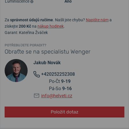
Luminiscence
Ano
Za
správnost údajů ručíme
. Našli jste chybu?
Napište nám
a
získejte
200 Kč
na
nákup hodinek
.
Garant: Kateřina Žváček
POTŘEBUJETE PORADIT?
Obraťte se na specialistu Wenger
Jakub Novák
+420252252308
Po-Čt
9-19
Pá-So
9-16
info@helveti.cz
Položit dotaz