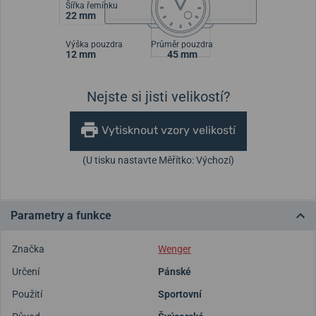
Šířka řemínku
22 mm
Výška pouzdra
Průměr pouzdra
12 mm
45 mm
Nejste si jisti velikostí?
Vytisknout vzory velikostí
(U tisku nastavte Měřítko: Výchozí)
Parametry a funkce
Značka
Wenger
Určení
Pánské
Použití
Sportovní