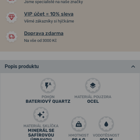
Jsme specialisté na naše značky
VIP účet = 10% sleva
Věrné zákazníky si hýčkáme
Doprava zdarma
Na vše od 3000 Kč
Popis produktu
POHON
MATERIÁL POUZDRA
BATERIOVÝ QUARTZ
OCEL
MATERIÁL SKLÍČKA
MINERÁL SE
SAFÍROVOU
HMOTNOST
VODOTĚSNOST
ÚPRAVOU
99,6 G
100 M