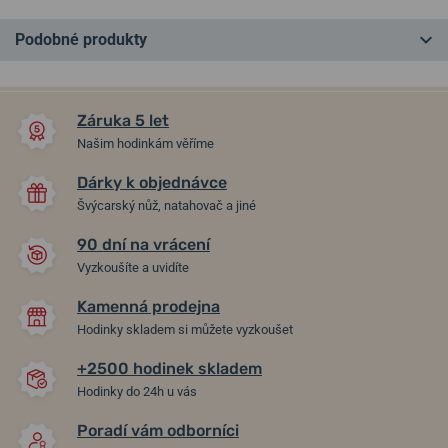
Podobné produkty
NEJPRODÁVANĚJŠÍ
NA PRODEJNĚ
NA PRODEJNĚ
Záruka 5 let
Našim hodinkám věříme
Dárky k objednávce
Švýcarský nůž, natahovač a jiné
90 dní na vrácení
Vyzkoušíte a uvidíte
Kamenná prodejna
Wenger Terragraph
Wenger City GMT
Hodinky skladem si můžete vyzkoušet
01.0541.123
01.1442.108
+2500 hodinek skladem
v pátek 14. 8. u vás
v pátek 14. 8. u vás
Skladem
Skladem
Hodinky do 24h u vás
6 290 Kč
5 190 Kč
Poradí vám odborníci