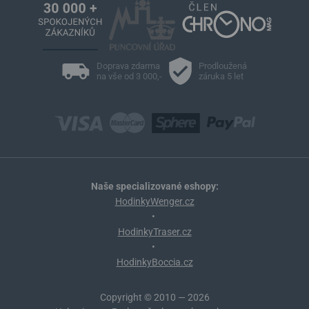
Doprava zdarma
Prodloužená
na vše od 3 000,-
záruka 5 let
Naše specializované eshopy:
HodinkyWenger.cz
•
HodinkyTraser.cz
•
HodinkyBoccia.cz
Copyright © 2010 — 2026