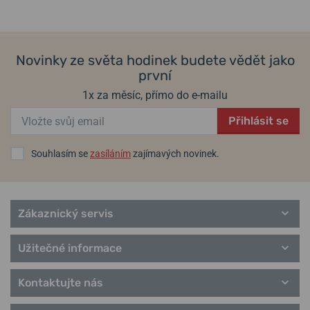
Terragraph
Urban Classic
City Classic
Novinky ze světa hodinek budete vědět jako
Urban Donnissima
první
Avenue
Metropolitan Donnissima
1x za měsíc, přímo do e-mailu
City Sport
Vintage Classic
Přihlásit se
Souhlasím se
zasíláním
zajímavých novinek.
Zákaznický servis
Užitečné informace
Kontaktujte nás