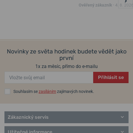
Ověřený zákazník
•
4. 8. 202
Populární modelové řady Wenger
Sea Force
Commando / Attitude
Terragraph
Urban Classic
City Classic
Novinky ze světa hodinek budete vědět jako
Urban Donnissima
první
Avenue
Metropolitan Donnissima
1x za měsíc, přímo do e-mailu
City Sport
Vintage Classic
Přihlásit se
Souhlasím se
zasíláním
zajímavých novinek.
Zákaznický servis
Užitečné informace