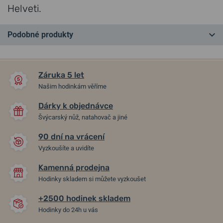
Helveti.
Podobné produkty
NEJPRODÁVANĚJŠÍ
NA PRODEJNĚ
NA PRODEJNĚ
Záruka 5 let
Našim hodinkám věříme
Dárky k objednávce
Švýcarský nůž, natahovač a jiné
90 dní na vrácení
Vyzkoušíte a uvidíte
Kamenná prodejna
Wenger Terragraph
Wenger City GMT
Hodinky skladem si můžete vyzkoušet
01.0541.123
01.1442.108
+2500 hodinek skladem
v pátek 14. 8. u vás
v pátek 14. 8. u vás
Skladem
Skladem
Hodinky do 24h u vás
6 290 Kč
5 190 Kč