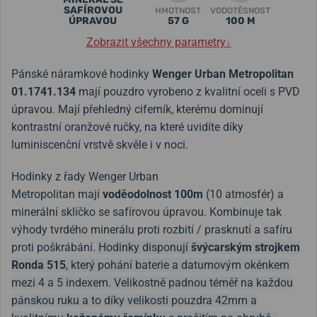
SAFÍROVOU
HMOTNOST
VODOTĚSNOST
ÚPRAVOU
57 G
100 M
Zobrazit všechny parametry
↓
Pánské náramkové hodinky
Wenger Urban Metropolitan
01.1741.134
mají pouzdro vyrobeno z kvalitní oceli s PVD
úpravou. Mají přehledný ciferník, kterému dominují
kontrastní oranžové ručky, na které uvidíte díky
luminiscenční vrstvě skvěle i v noci.
Hodinky z řady Wenger Urban
Metropolitan mají
voděodolnost 100m
(10 atmosfér) a
minerální sklíčko se safírovou úpravou. Kombinuje tak
výhody tvrdého minerálu proti rozbití / prasknutí a safíru
proti poškrábání.
Hodinky disponují
švýcarským strojkem
Ronda 515
, který pohání baterie a datumovým okénkem
mezi 4 a 5 indexem. Velikostně padnou téměř na každou
pánskou ruku a to díky velikosti pouzdra 42mm a