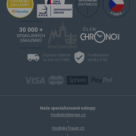
Doprava zdarma
Prodloužená
na vše od 3 000,-
záruka 5 let
Naše specializované eshopy:
HodinkyWenger.cz
•
HodinkyTraser.cz
•