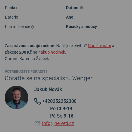
Funkce
Datum
Baterie
Ano
Luminiscence
Ručičky a indexy
Za
správnost údajů ručíme
. Našli jste chybu?
Napište nám
a
získejte
200 Kč
na
nákup hodinek
.
Garant: Kateřina Žváček
POTŘEBUJETE PORADIT?
Obraťte se na specialistu Wenger
Jakub Novák
+420252252308
Po-Čt
9-19
Pá-So
9-16
info@helveti.cz