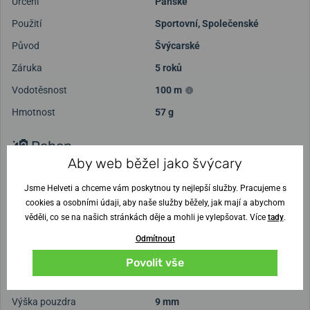
Určení
Pánské
Použití
Sportovní
,
Společenské
Původ
Švýcarské
Záruka
5 roků
Vodotěsnost
100 m
Hmotnost
57 g
Pohon
Aby web běžel jako švýcary
Pohon
Bateriový Quartz
Jsme Helveti a chceme vám poskytnou ty nejlepší služby. Pracujeme s
Strojek
Ronda 515
cookies a osobními údaji, aby naše služby běžely, jak mají a abychom
Přesnost chodu v sekundách
±15 s / měsíc
věděli, co se na našich stránkách děje a mohli je vylepšovat. Více
tady
.
Odmítnout
Ciferník a pouzdro
Povolit vše
Rozměr pouzdra
42 mm
Výška pouzdra
9 mm