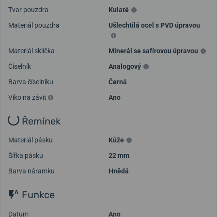
Tvar pouzdra
Kulaté
Materiál pouzdra
Ušlechtilá ocel s PVD úpravou
Materiál sklíčka
Minerál se safírovou úpravou
Číselník
Analogový
Barva číselníku
Černá
Víko na závit
Ano
Řemínek
Materiál pásku
Kůže
Šířka pásku
22 mm
Barva náramku
Hnědá
Funkce
Datum
Ano