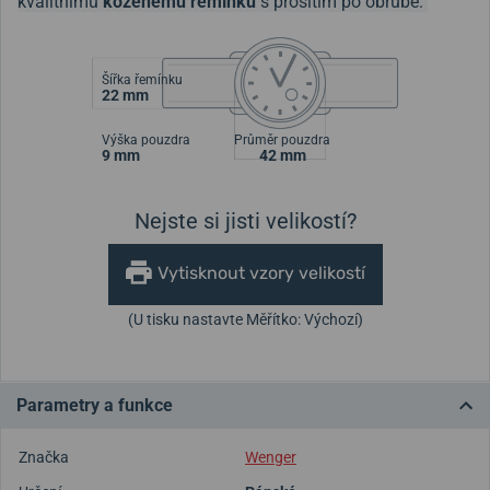
kvalitnímu
koženému řemínku
s prošitím po obrubě.
Šířka řemínku
22 mm
Výška pouzdra
Průměr pouzdra
9 mm
42 mm
Nejste si jisti velikostí?
Vytisknout vzory velikostí
(U tisku nastavte Měřítko: Výchozí)
Parametry a funkce
Značka
Wenger