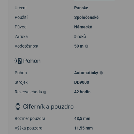
Určení
Pánské
Použití
Společenské
Původ
Německé
Záruka
5 roků
Vodotěsnost
50 m
Pohon
Pohon
Automatický
Strojek
DD9000
Rezerva chodu
42 hodin
Ciferník a pouzdro
Rozměr pouzdra
43,5 mm
Výška pouzdra
11,55 mm