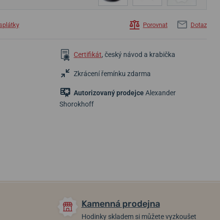
splátky
Porovnat
Dotaz
Certifikát
, český návod a krabička
Zkrácení řemínku zdarma
Autorizovaný prodejce
Alexander
43 590 Kč
68 990 Kč
68 990 Kč
Shorokhoff
Skladem
Skladem
Skladem
Kamenná prodejna
Hodinky skladem si můžete vyzkoušet