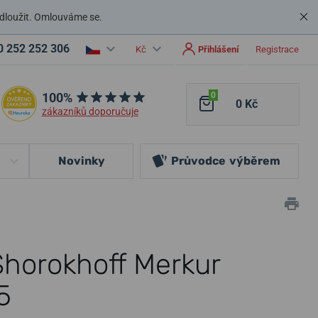
dloužit. Omlouváme se.
0 252 252 306
Kč
Přihlášení
Registrace
100%
0
0 Kč
zákazníků doporučuje
Novinky
Průvodce
výběrem
Shorokhoff Merkur
5