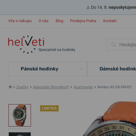
⚠️ Do 14. 8.
neposkytujeme
Vše o nákupu
O nás
Blog
Prodejna Praha
Kontakt
Specialisté na hodinky
Pánské hodinky
Dámské hodin
Značky
Alexander Shorokhoff
Avantgarde
Merkur AS.VK-MKR5
LIMITKA