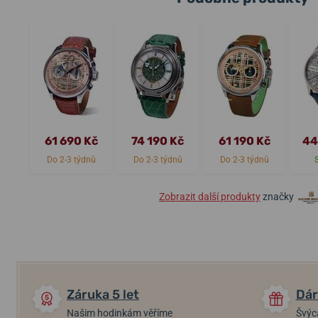
61 690 Kč
74 190 Kč
61 190 Kč
44
Do 2-3 týdnů
Do 2-3 týdnů
Do 2-3 týdnů
Zobrazit další produkty
značky
Záruka 5 let
Dár
Našim hodinkám věříme
Švýc