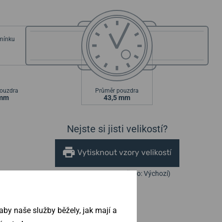
emínku
ouzdra
Průměr pouzdra
 mm
43,5 mm
Nejste si jisti velikostí?
Vytisknout vzory velikostí
(U tisku nastavte Měřítko: Výchozí)
by naše služby běžely, jak mají a