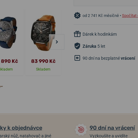
od 2 741 Kč měsíčně •
Spočítat 
Dárek k hodinkám
Záruka
5 let
90 dní na bezplatné
vrácení
 890 Kč
83 990 Kč
50 690 Kč
77 190 Kč
Skladem
Skladem
Skladem
Skladem
ky k objednávce
90 dní na vrácení
arský nůž, natahovač a jiné
Vyzkoušíte a uvidíte