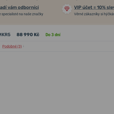
adí vám odborníci
VIP účet = 10% sle
 specialisté na naše značky
Věrné zákazníky si hýčk
-MKR5
88 990 Kč
Do 3 dní
↓
Podobné (3)