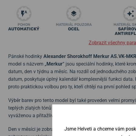
POHON
MATERIÁL POUZDRA
MATERIÁL S
AUTOMATICKÝ
OCEL
SAFÍROV
ANTIREFL
Zobrazit všechny par
Pánské hodinky
Alexander Shorokhoff Merkur AS.VK-MK
model s názvem „
Merkur
“ jsou speciální hodinky, které kr
datum, den v týdnu a měsíc. Na rozdíl od jednoduchého zobr
datum, poskytuje úplný kalendář komplexnější funkci data
proto praktickou volbou pro ty, kteří chtějí na první pohled 
Výběr barev pro tento model byl také proveden velmi promy
teplých zlatých tónů a zářivé oranžové na koženém řemínku,
vyváženou a přitažlivou barevnou paletu.
Jsme Helveti a chceme vám poskyt
Den v měsíci je zobrazen centrální ručičkou s oranžovým hr