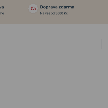
va
Doprava zdarma
áme
Na vše od 3000 Kč