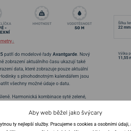
Šířka ř
KLÍČKA
HMOTNOST
VODOTĚSNOST
22 mm
É -
50 M
EXNÍ
ametry
↓
R5
patří do modelové řady
Avantgarde
.
Nový
Výška p
11,55
omě zobrazení aktuálního času ukazují také
azení data, které zobrazuje pouze aktuální
. Hodinky s plnohodnotným kalendářem jsou
spatřit všechny možné údaje o datu.
šleně. Harmonická kombinace syté zelené,
 datumové ručce a lunární fázi vytváří
Aby web běžel jako švýcary
nou ty nejlepší služby. Pracujeme s cookies a osobními údaji, a
otem, zatímco den v týdnu a měsíc jsou