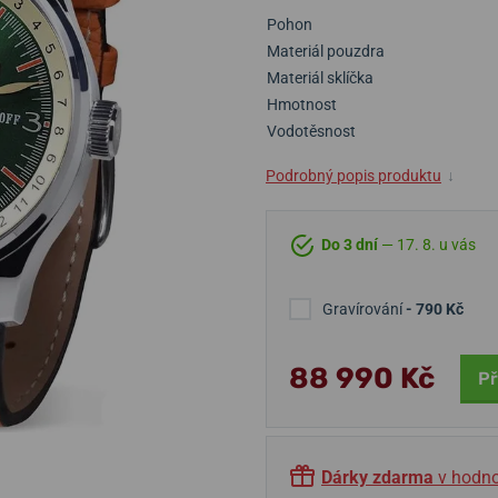
Pohon
Materiál pouzdra
Materiál sklíčka
Hmotnost
Vodotěsnost
Podrobný popis produktu
↓
Do 3 dní
— 17. 8. u vás
Gravírování
- 790 Kč
88 990 Kč
Př
Dárky zdarma
v hodno