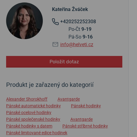
Kateřina Žváček
+420252252308
Po-Čt
9-19
Pá-So
9-16
info@helveti.cz
Položit dotaz
Produkt je zařazený do kategorií
Alexander Shorokhoff
Avantgarde
Pánské automatické hodinky
Pánské hodinky
Pánské ocelové hodinky
Pánské společenské hodinky
Avantgarde
Pánské hodinky s datem
Pánské stříbrné hodinky
Pánské limitované edice hodinek