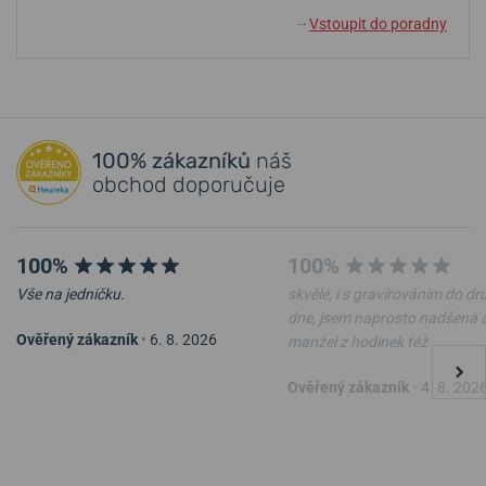
Vstoupit do poradny
↓
100% zákazníků
náš
obchod doporučuje
100%
100%
Vše na jedničku.
skvělé, i s gravírováním do d
dne, jsem naprosto nadšená 
Ověřený zákazník
•
6. 8. 2026
manžel z hodinek též
Ověřený zákazník
•
4. 8. 202