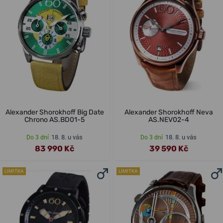
Alexander Shorokhoff Big Date
Alexander Shorokhoff Neva
Chrono AS.BD01-5
AS.NEV02-4
18. 8. u vás
18. 8. u vás
Do 3 dní
Do 3 dní
83 990 Kč
39 590 Kč
LIMITKA
LIMITKA