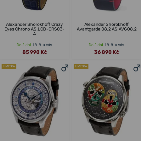
Alexander Shorokhoff Crazy
Alexander Shorokhoff
Eyes Chrono AS.LCD-CRS03-
Avantgarde 08.2 AS.AVG08.2
A
18. 8. u vás
18. 8. u vás
Do 3 dní
Do 3 dní
85 990 Kč
36 890 Kč
LIMITKA
LIMITKA