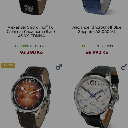
Alexander Shorokhoff Full
Alexander Shorokhoff Blue
Calendar Cadamomo Black
Sapphire AS.CA05-7
AS.VK-CDMM4
18. 8. u vás
18. 8. u vás
Do 3 dní
Do 3 dní
93 390 Kč
68 990 Kč
LIMITKA