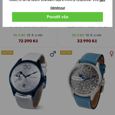
Odmítnout
Povolit vše
Alexander Shorokhoff Neva
Alexander Shorokhoff
Chrono AS.CA05-NEV6
Byzantium AS.LA-IST-2
18. 8. u vás
18. 8. u vás
Do 3 dní
Do 3 dní
72 290 Kč
32 990 Kč
LIMITKA
LIMITKA