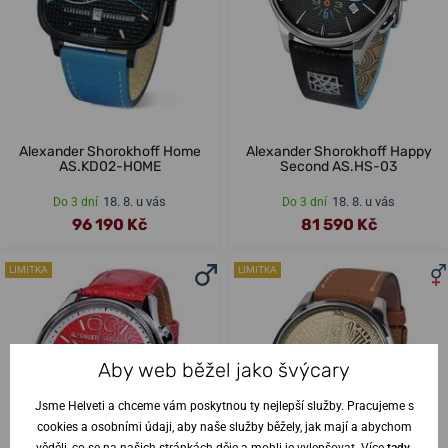
Alexander Shorokhoff Home
Alexander Shorokhoff Happy
AS.KD02-HOME
Second AS.HS-03
18. 8. u vás
18. 8. u vás
Do 3 dní
Do 3 dní
96 190 Kč
81 590 Kč
LIMITKA
LIMITKA
Aby web běžel jako švýcary
Jsme Helveti a chceme vám poskytnou ty nejlepší služby. Pracujeme s
cookies a osobními údaji, aby naše služby běžely, jak mají a abychom
věděli, co se na našich stránkách děje a mohli je vylepšovat. Více
tady
.