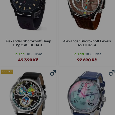
Alexander Shorokhoff Deep
Alexander Shorokhoff Levels
Ding 2 AS.DD04-B
AS.DT03-4
18. 8. u vás
18. 8. u vás
Do 3 dní
Do 3 dní
49 390 Kč
92 690 Kč
LIMITKA