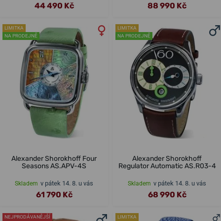
44 490 Kč
88 990 Kč
LIMITKA
LIMITKA
NA PRODEJNĚ
NA PRODEJNĚ
Alexander Shorokhoff Four
Alexander Shorokhoff
Seasons AS.APV-4S
Regulator Automatic AS.R03-4
v pátek 14. 8. u vás
v pátek 14. 8. u vás
Skladem
Skladem
61 790 Kč
68 990 Kč
NEJPRODÁVANĚJŠÍ
LIMITKA