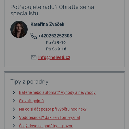
Potřebujete radu? Obraťte se na
specialistu
Kateřina Žváček
+420252252308
Po-Čt
9-19
Pá-So
9-16
info@helveti.cz
Tipy z poradny
Baterie nebo automat? Výhody a nevýhody
Slovník pojmů
Na co si dát pozor při výběru hodinek?
Vodotěsnost? Jak se v tom vyznat
Šedý dovoz a padělky — pozor