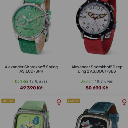
Alexander Shorokhoff Spring
Alexander Shorokhoff Deep
AS.LCD-SPR
Ding 2 AS.DD01-SBS
18. 8. u vás
18. 8. u vás
Do 3 dní
Do 3 dní
49 390 Kč
50 690 Kč
LIMITKA
LIMITKA