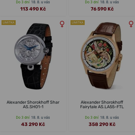
18. 8. u vás
18. 8. u vás
Do 3 dní
Do 3 dní
113 490 Kč
76 590 Kč
LIMITKA
LIMITKA
Alexander Shorokhoff Shar
Alexander Shorokhoff
AS.SH01-1
Fairytale AS.LA55-FTL
18. 8. u vás
18. 8. u vás
Do 3 dní
Do 3 dní
43 290 Kč
358 290 Kč