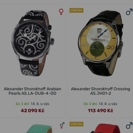
LIMITKA
Alexander Shorokhoff Arabian
Alexander Shorokhoff Crossing
Pearls AS.LA-DUB-4-DD
AS.JH01-2
18. 8. u vás
18. 8. u vás
Do 3 dní
Do 3 dní
42 090 Kč
113 490 Kč
LIMITKA