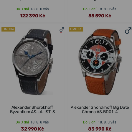
18. 8. u vás
18. 8. u vás
Do 3 dní
Do 3 dní
122 390 Kč
55 590 Kč
LIMITKA
LIMITKA
Alexander Shorokhoff
Alexander Shorokhoff Big Date
Byzantium AS.LA-IST-3
Chrono AS.BD01-4
18. 8. u vás
18. 8. u vás
Do 3 dní
Do 3 dní
32 990 Kč
83 990 Kč