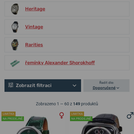
Heritage
Vintage
Rarities
řemínky Alexander Shorokhoff
Řadit dle:
Zobrazit filtraci
Doporučené
Zobrazeno 1 — 60 z
149
produktů
LIMITKA
LIMITKA
NA PRODEJNĚ
NA PRODEJNĚ