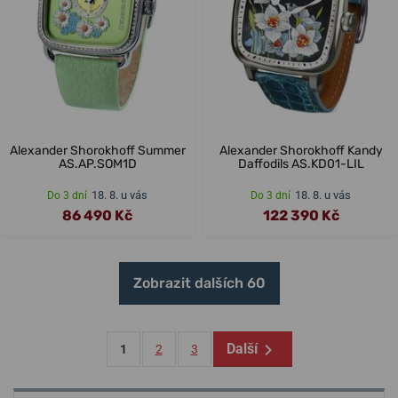
Alexander Shorokhoff Summer
Alexander Shorokhoff Kandy
AS.AP.SOM1D
Daffodils AS.KD01-LIL
18. 8. u vás
18. 8. u vás
Do 3 dní
Do 3 dní
86 490 Kč
122 390 Kč
Zobrazit dalších 60
Další
1
2
3