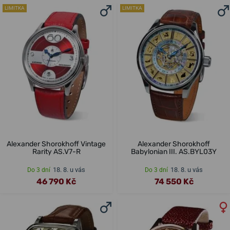
LIMITKA
LIMITKA
Alexander Shorokhoff Vintage
Alexander Shorokhoff
Rarity AS.V7-R
Babylonian III. AS.BYL03Y
18. 8. u vás
18. 8. u vás
Do 3 dní
Do 3 dní
46 790 Kč
74 550 Kč