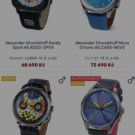
Alexander Shorokhoff Kandy
Alexander Shorokhoff Neva
Sport AS.KD02-SPS4
Chrono AS.CA05-NEV3
v pátek 14. 8. u vás
18. 8. u vás
Skladem
Do 3 dní
68 690 Kč
73 490 Kč
LIMITKA
NEJPRODÁVANĚJŠÍ
LIMITKA