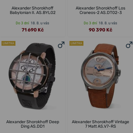
Alexander Shorokhoff
Alexander Shorokhoff Los
Babylonian II. AS.BYL02
Craneos-2 AS.DT02-3
18. 8. u vás
18. 8. u vás
Do 3 dní
Do 3 dní
71 690 Kč
90 390 Kč
LIMITKA
LIMITKA
Alexander Shorokhoff Deep
Alexander Shorokhoff Vintage
Ding AS.DD1
7 Matt AS.V7-RS