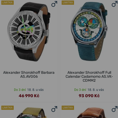
LIMITKA
LIMITKA
Alexander Shorokhoff Barbara
Alexander Shorokhoff Full
AS.AVG06
Calendar Cadamomo AS.VK-
CDMM2
18. 8. u vás
18. 8. u vás
Do 3 dní
Do 3 dní
46 990 Kč
93 090 Kč
LIMITKA
LIMITKA