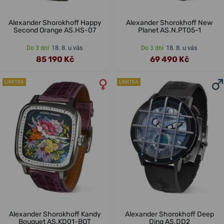
Alexander Shorokhoff Happy
Alexander Shorokhoff New
Second Orange AS.HS-07
Planet AS.N.PT05-1
18. 8. u vás
18. 8. u vás
Do 3 dní
Do 3 dní
85 190 Kč
69 490 Kč
LIMITKA
LIMITKA
Alexander Shorokhoff Kandy
Alexander Shorokhoff Deep
Bouquet AS.KD01-BQT
Ding AS.DD2