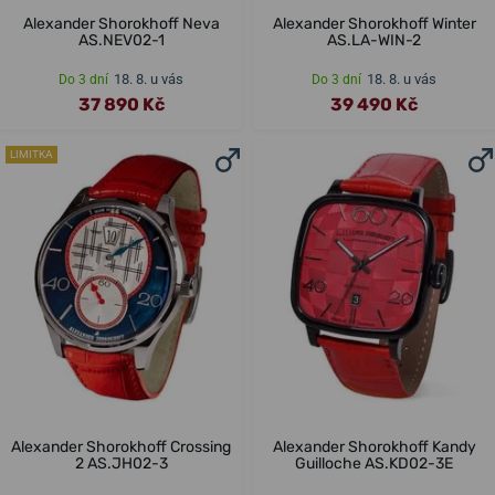
Alexander Shorokhoff Neva
Alexander Shorokhoff Winter
AS.NEV02-1
AS.LA-WIN-2
18. 8. u vás
18. 8. u vás
Do 3 dní
Do 3 dní
37 890 Kč
39 490 Kč
LIMITKA
Alexander Shorokhoff Crossing
Alexander Shorokhoff Kandy
2 AS.JH02-3
Guilloche AS.KD02-3E