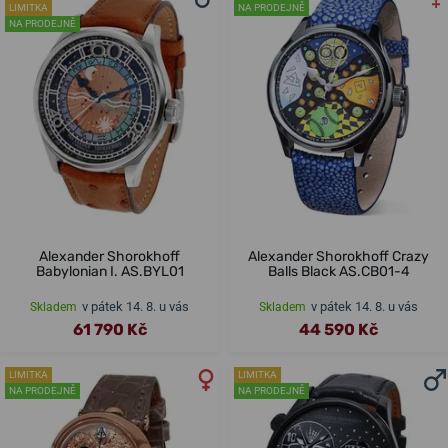
LIMITKA
NA PRODEJNĚ
NA PRODEJNĚ
Alexander Shorokhoff
Alexander Shorokhoff Crazy
Babylonian I. AS.BYL01
Balls Black AS.CB01-4
v pátek 14. 8. u vás
v pátek 14. 8. u vás
Skladem
Skladem
61 790 Kč
44 590 Kč
LIMITKA
LIMITKA
NA PRODEJNĚ
NA PRODEJNĚ