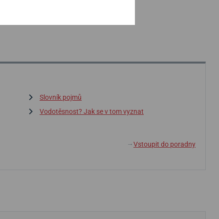
Slovník pojmů
Vodotěsnost? Jak se v tom vyznat
Vstoupit do poradny
↓