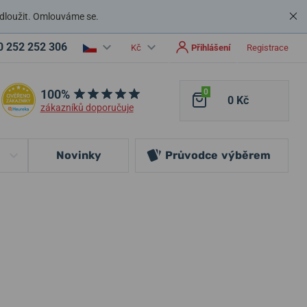
dloužit. Omlouváme se.
0 252 252 306
Kč
Přihlášení
Registrace
100%
0
0 Kč
zákazníků doporučuje
Novinky
Průvodce
výběrem