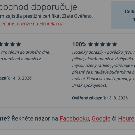
obchod doporučuje
Celk
zajistila prestižní certifikát Zlaté Ověřeno.
šechny recenze na Heuréka.cz
100%
ravírováním do druhého dne,
Hodinky dorazily v pořádku, jsou
to nadšená a manžel z
pěkné, akorát manželovi chybělo, 
nejsou řízeny rádiem, potřebuje v 
přesný čas, takže je bude mít na 
azník
•
4. 8. 2026
nošení. Pásek se musí upravit, je 
Jinak spokojenost.
Ověřený zákazník
•
3. 8. 2026
áte?
Řekněte názor na
Facebooku
,
Google
či
Heuré