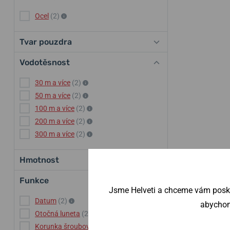
Ocel
(2)
Tvar pouzdra
Vodotěsnost
30 m a více
(2)
50 m a více
(2)
100 m a více
(2)
200 m a více
(2)
300 m a více
(2)
Hmotnost
Funkce
Jsme Helveti a chceme vám poskyt
Datum
(2)
abychom 
Otočná luneta
(2)
Korunka šroubovací
(2)