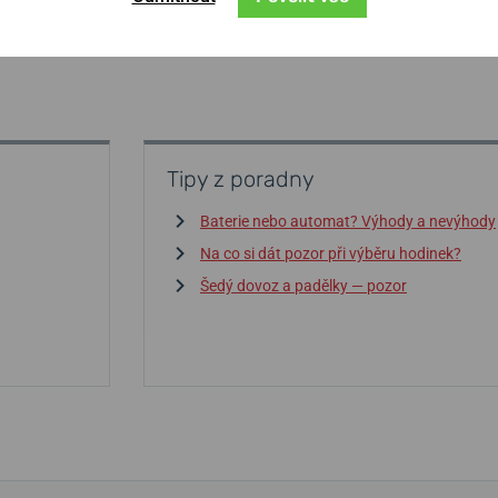
Tipy z poradny
Baterie nebo automat? Výhody a nevýhody
Na co si dát pozor při výběru hodinek?
Šedý dovoz a padělky — pozor