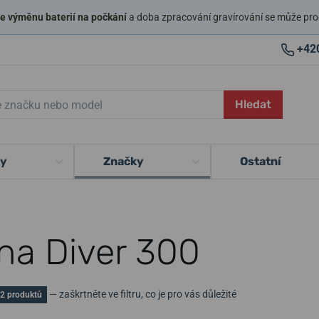
 výměnu baterií na počkání
a doba zpracování gravírování se může pro
+42
Hledat
ky
Značky
Ostatní
ina Diver 300
— zaškrtněte ve filtru, co je pro vás důležité
2 produktů