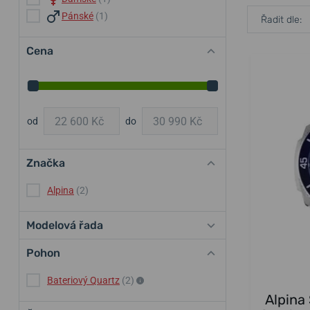
Pánské
(1)
Řadit dle:
Cena
od
do
Značka
Alpina
(2)
Modelová řada
Pohon
Bateriový Quartz
(2)
Alpina