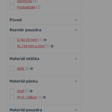
Sportovní
(2)
Potápěčské
(2)
Původ
Rozměr pouzdra
S (do 35 mm)
(1)
XL (44 mm a více)
(1)
Materiál sklíčka
Safír
(2)
Materiál pásku
Ocel
(1)
Pryž / Silikon
(1)
Materiál pouzdra