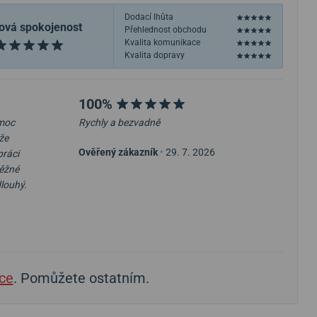
Dodací lhůta
ová spokojenost
Přehlednost obchodu
Kvalita komunikace
Kvalita dopravy
100%
 moc
Rychly a bezvadně
že
Ověřený zákazník
•
29. 7. 2026
práci
běžné
dlouhý.
ce
. Pomůžete ostatním.