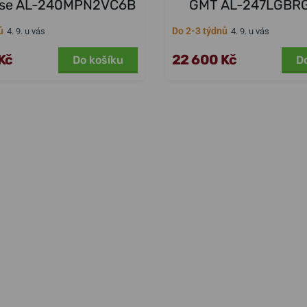
se AL-240MPN2VC6B
GMT AL-247LGBR
ů
Do 2-3 týdnů
4. 9. u vás
4. 9. u vás
Kč
22 600 Kč
Do košíku
D