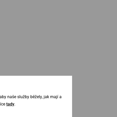
by naše služby běžely, jak mají a
Více
tady
.