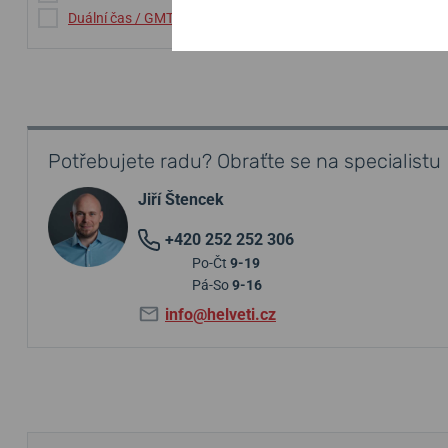
Duální čas / GMT
(1)
Potřebujete radu? Obraťte se na specialistu
Jiří Štencek
+420 252 252 306
Po-Čt
9-19
Pá-So
9-16
info@helveti.cz