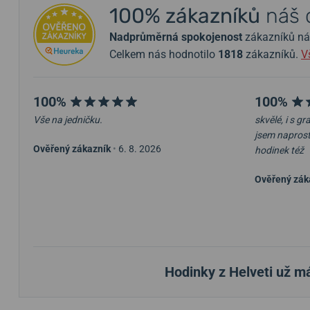
100% zákazníků
náš 
Nadprůměrná spokojenost
zákazníků nám 
Celkem nás hodnotilo
1818
zákazníků.
V
100%
100%
Vše na jedničku.
skvělé, i s g
jsem napros
Ověřený zákazník
•
6. 8. 2026
hodinek též
Ověřený zák
Hodinky z Helveti už m