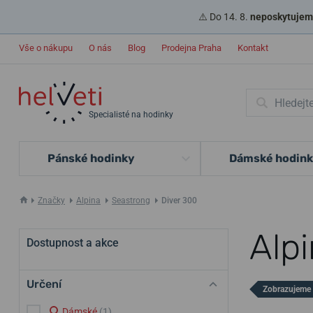
⚠️ Do 14. 8.
neposkytujeme
Vše o nákupu
O nás
Blog
Prodejna Praha
Kontakt
Specialisté na hodinky
Pánské hodinky
Dámské hodin
Značky
Alpina
Seastrong
Diver 300
Alp
Dostupnost a akce
Určení
Zobrazujeme 
Dámské
(1)