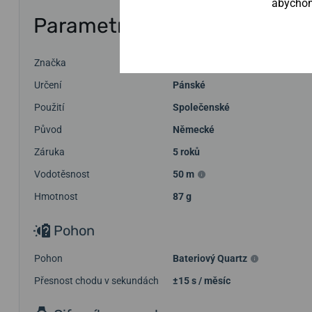
abychom 
Parametry
Značka
Boccia Titanium
Určení
Pánské
Použití
Společenské
Původ
Německé
Záruka
5 roků
Vodotěsnost
50 m
Hmotnost
87 g
Pohon
Pohon
Bateriový Quartz
Přesnost chodu v sekundách
±15 s / měsíc