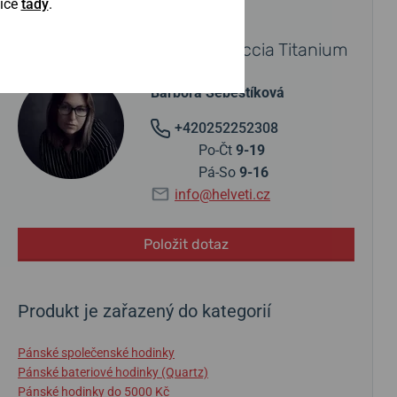
Více
tady
.
POTŘEBUJETE PORADIT?
Obraťte se na specialistu Boccia Titanium
Barbora Šebestíková
+420252252308
Po-Čt
9-19
Pá-So
9-16
info@helveti.cz
Položit dotaz
Produkt je zařazený do kategorií
Pánské společenské hodinky
Pánské bateriové hodinky (Quartz)
Pánské hodinky do 5000 Kč