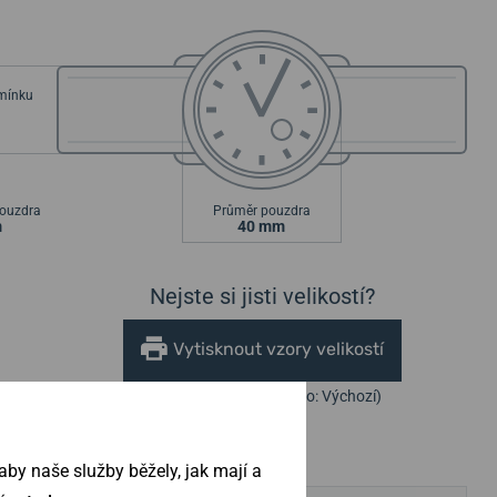
emínku
ouzdra
Průměr pouzdra
m
40 mm
Nejste si jisti velikostí?
Vytisknout vzory velikostí
(U tisku nastavte Měřítko: Výchozí)
by naše služby běžely, jak mají a