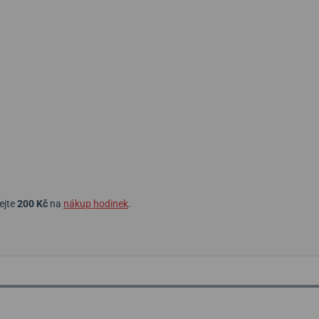
ejte
200 Kč
na
nákup hodinek
.