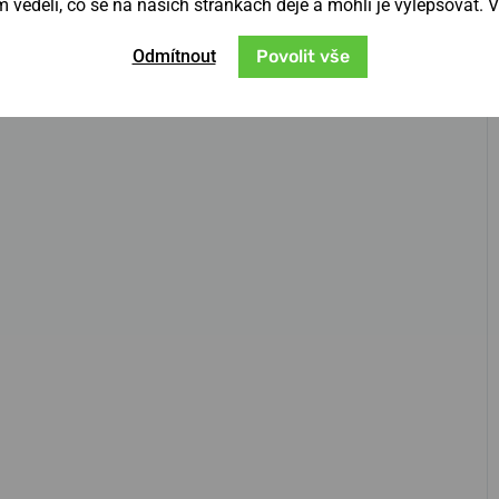
věděli, co se na našich stránkách děje a mohli je vylepšovat. 
Odmítnout
Povolit vše