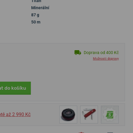
Titan
Minerální
87 g
50 m
Doprava od 400 Kč
Možnosti dopravy
at do košíku
tě až 2 990 Kč