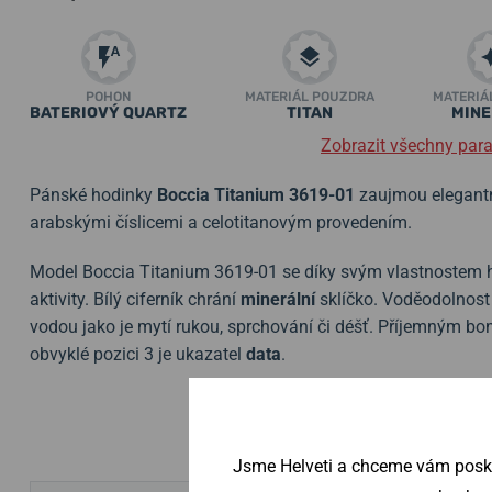
POHON
MATERIÁL POUZDRA
MATERIÁ
BATERIOVÝ QUARTZ
TITAN
MINE
Zobrazit všechny par
Pánské hodinky
Boccia Titanium 3619-01
zaujmou elegantn
arabskými číslicemi a celotitanovým provedením.
Model Boccia Titanium
3619-01
se díky svým vlastnostem h
aktivity. Bílý ciferník chrání
minerální
sklíčko. Voděodolnost
vodou jako je mytí rukou, sprchování či déšť. Příjemným b
obvyklé pozici 3 je ukazatel
data
.
Jsme Helveti a chceme vám poskyt