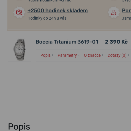
Našim hodinkám věříme
Švýc
+2500 hodinek skladem
Por
Hodinky do 24h u vás
Jsme
Boccia Titanium 3619-01
2 390 Kč
↓
↓
↓
↓
Popis
Parametry
O značce
Dotazy (0)
Popis