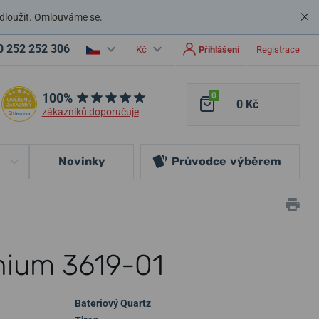
dloužit. Omlouváme se.
0 252 252 306
Kč
Přihlášení
Registrace
100%
0
0 Kč
zákazníků doporučuje
Novinky
Průvodce
výběrem
anium 3619-01
Bateriový Quartz