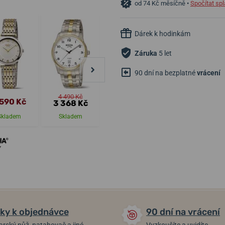
od 74 Kč měsíčně •
Spočítat spl
Dárek k hodinkám
Záruka
5 let
90 dní na bezplatné
vrácení
4 490 Kč
 590 Kč
2 690 Kč
4 990 Kč
3 368 Kč
Skladem
Skladem
Skladem
Skladem
ky k objednávce
90 dní na vrácení