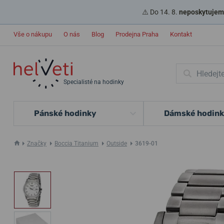
⚠️ Do 14. 8.
neposkytujeme
Vše o nákupu
O nás
Blog
Prodejna Praha
Kontakt
Specialisté na hodinky
Pánské hodinky
Dámské hodin
Značky
Boccia Titanium
Outside
3619-01