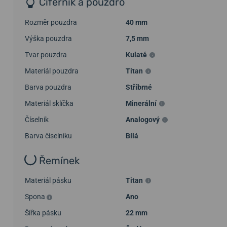
Ciferník a pouzdro
Rozměr pouzdra
40 mm
Výška pouzdra
7,5 mm
Tvar pouzdra
Kulaté
Materiál pouzdra
Titan
Barva pouzdra
Stříbrné
Materiál sklíčka
Minerální
Číselník
Analogový
Barva číselníku
Bílá
Řemínek
Materiál pásku
Titan
Spona
Ano
Šířka pásku
22 mm