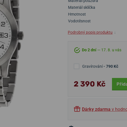
Materiál pouzdra
Materiál sklíčka
Hmotnost
Vodotěsnost
Podrobný popis produktu
↓
Do 2 dní
— 17. 8. u vás
Gravírování
- 790 Kč
2 390 Kč
Přid
Dárky zdarma
v hodno