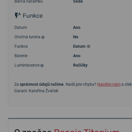
Barva náramku
Šedá
Funkce
Datum
Ano
Otočná luneta
Ne
Funkce
Datum
Baterie
Ano
Luminiscence
Ručičky
Za
správnost údajů ručíme
. Našli jste chybu?
Napište nám
a získ
Garant: Kateřina Žváček