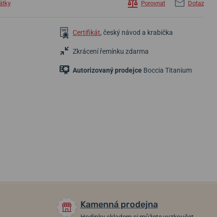
átky
Porovnat
Dotaz
Certifikát
, český návod a krabička
Zkrácení řemínku zdarma
Autorizovaný prodejce
Boccia Titanium
1 290 Kč
2 390 Kč
5 290 Kč
1 032 Kč
Skladem
Skladem
Skladem
Kamenná prodejna