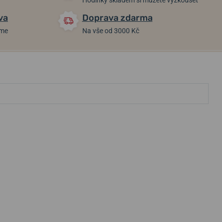
Hodinky skladem si můžete vyzkoušet
va
Doprava zdarma
áme
Na vše od 3000 Kč