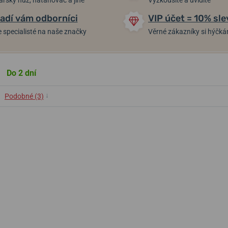
arský nůž, natahovač a jiné
Vyzkoušíte a uvidíte
adí vám odborníci
VIP účet = 10% sle
 specialisté na naše značky
Věrné zákazníky si hýčk
Do 2 dní
↓
Podobné (3)