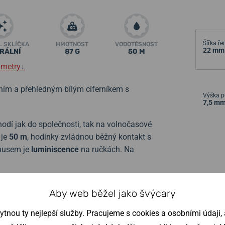
Šířka ř
L SKLÍČKA
HMOTNOST
VODOTĚSNOST
22 mm
RÁLNÍ
87 G
50 M
ametry
↓
ím a přehledným bílým ciferníkem s
Výška p
7,5 m
odí jak do společnosti, tak na volnočasové
 je
50 m
, hodinky zvládnou běžný kontakt s
onusem je
luminiscence
na ručkách. Na
Aby web běžel jako švýcary
nou ty nejlepší služby. Pracujeme s cookies a osobními údaji, a