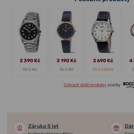
2 390 Kč
3 190 Kč
2 690 Kč
4
Do 2 dní
Do 2 dní
Do 2-3 týdnů
Zobrazit další produkty
značky
Záruka 5 let
Dár