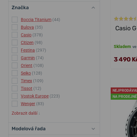
Značka
Boccia Titanium
(44)
Casio 
Bulova
(35)
Casio
(378)
Citizen
(98)
Skladem
ve
Festina
(297)
Garmin
(74)
3 490 K
Orient
(108)
Seiko
(128)
Timex
(109)
Tissot
(12)
NEJPRODÁVA
Vostok Europe
(223)
NA PRODEJNĚ
Wenger
(83)
Zobrazit další
↓
Modelová řada