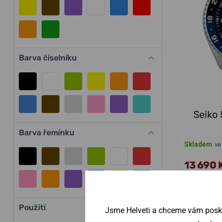
Barva číselníku
Seiko 
Barva řemínku
Skladem
ve
13 690 
Použití
Jsme Helveti a chceme vám poskyt
NA PRODEJNĚ