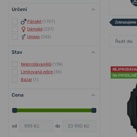
Určení
Pánské
(1707)
Zobrazujeme
Dámské
(237)
Unisex
(243)
Řadit dle:
Stav
Nejprodávanější
(159)
NEJPRODÁVA
Limitovaná edice
(53)
NA PRODEJNĚ
Bazar
(1)
Cena
od
do