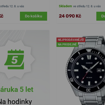
Skladem
 středu 12. 8. u vás
ve středu 12. 8. u vás
Kč
24 090 Kč
Do košíku
D
NEJPRODÁVANĚJŠÍ
NA PRODEJNĚ
áruka 5 let
Na hodinky