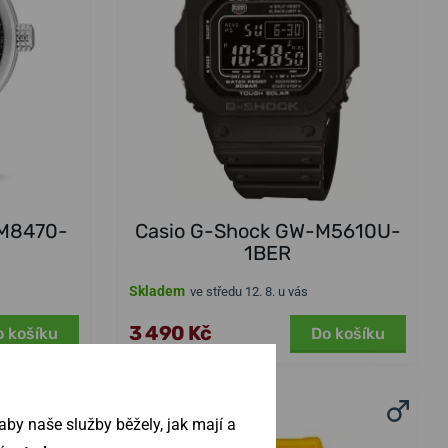
BM8470-
Casio G-Shock GW-M5610U-
1BER
Skladem
ve středu 12. 8. u vás
3 490 Kč
o košíku
Do košíku
by naše služby běžely, jak mají a
NA PRODEJNĚ