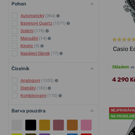
Pohon
Automatický
(364)
Bateriový Quartz
(1071)
Solární
(176)
Manuální
(14)
Kinetic
(5)
Casio E
Napájecí článek
(77)
Skladem
ve
Číselník
4 290 K
Analogový
(1355)
Digitální
(182)
Kombinovaný
(170)
Barva pouzdra
NEJPRODÁVA
NA PRODEJNĚ