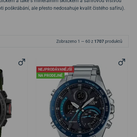
líčkem a také s minerálním sklíčkem a safírovou vrstvou
oti poškrábání, ale přesto nedosahuje kvalit čistého safíru).
Zobrazeno 1 — 60 z
1707
produktů
NEJPRODÁVANĚJŠÍ
NA PRODEJNĚ