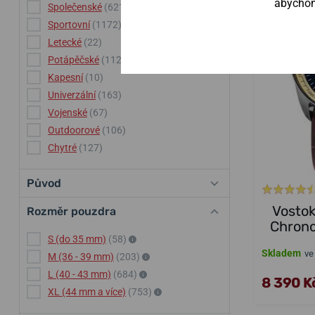
abychom 
Společenské
(621)
Sportovní
(1172)
Letecké
(22)
Potápěčské
(112)
Kapesní
(10)
Univerzální
(163)
Vojenské
(67)
Outdoorové
(106)
Chytré
(127)
Původ
Vosto
Rozměr pouzdra
Chrono
S (do 35 mm)
(58)
Skladem
ve
M (36 - 39 mm)
(203)
L (40 - 43 mm)
(684)
8 390 K
XL (44 mm a více)
(753)