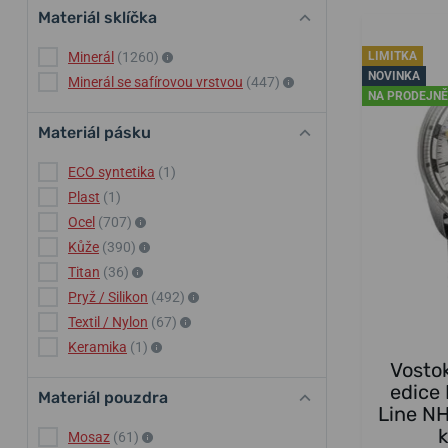
Materiál sklíčka
Minerál
(1260)
LIMITKA
NOVINKA
Minerál se safírovou vrstvou
(447)
NA PRODEJNĚ
Materiál pásku
ECO syntetika
(1)
Plast
(1)
Ocel
(707)
Kůže
(390)
Titan
(36)
Pryž / Silikon
(492)
Textil / Nylon
(67)
Keramika
(1)
Vosto
edice
Materiál pouzdra
Line N
Mosaz
(61)