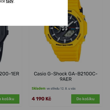
Více
tady
.
-200-1ER
Casio G-Shock GA-B2100C-
9AER
Skladem
ve středu 12. 8. u vás
4 190 Kč
o košíku
Do košíku