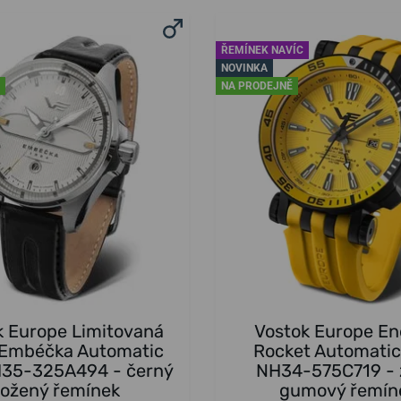
ŘEMÍNEK NAVÍC
NOVINKA
NA PRODEJNĚ
k Europe Limitovaná
Vostok Europe En
 Embéčka Automatic
Rocket Automati
H35-325A494 - černý
NH34-575C719 - 
kožený řemínek
gumový řemín