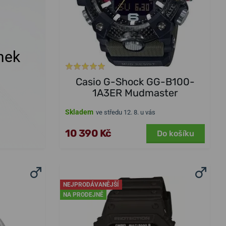
nek
Casio G-Shock GG-B100-
1A3ER Mudmaster
Skladem
ve středu 12. 8. u vás
10 390 Kč
Do košíku
NEJPRODÁVANĚJŠÍ
NA PRODEJNĚ