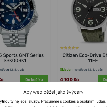
5 Sports GMT Series
Citizen Eco-Drive 
SSK003K1
11EE
Skladem
 středu 12. 8. u vás
ve středu 12. 8. u vás
Kč
4 100 Kč
Do košíku
D
Aby web běžel jako švýcary
nou ty nejlepší služby. Pracujeme s cookies a osobními údaji, a
NA PRODEJNĚ