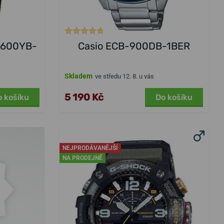
6600YB-
Casio ECB-900DB-1BER
Skladem
ve středu 12. 8. u vás
5 190 Kč
o košíku
Do košíku
NEJPRODÁVANĚJŠÍ
NA PRODEJNĚ