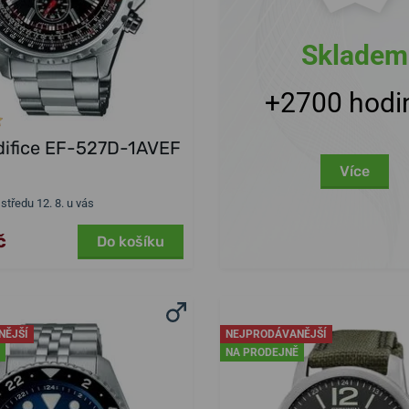
Skladem
+2700 hodi
difice EF-527D-1AVEF
Více
 středu 12. 8. u vás
č
Do košíku
NĚJŠÍ
NEJPRODÁVANĚJŠÍ
NA PRODEJNĚ