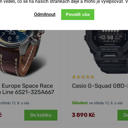
věděli, co se na našich stránkách děje a mohli je vylepšovat. 
Odmítnout
Povolit vše
k Europe Space Race
Casio G-Squad GBD
 Line 6S21-325A667
Skladem
 středu 12. 8. u vás
ve středu 12. 8. u vás
č
3 890 Kč
Do košíku
D