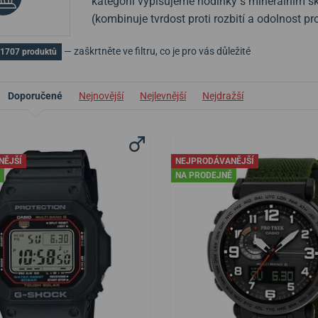
kategorii vypisujeme hodinky s minerálním sk
(kombinuje tvrdost proti rozbití a odolnost pr
— zaškrtněte ve filtru, co je pro vás důležité
 1707 produktů
Doporučené
Nejnovější
Nejlevnější
Nejdražší
NĚJŠÍ
NEJPRODÁVANĚJŠÍ
NA PRODEJNĚ