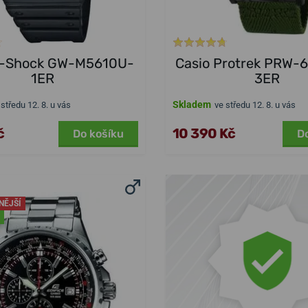
G-Shock GW-M5610U-
Casio Protrek PRW-
1ER
3ER
Skladem
 středu 12. 8. u vás
ve středu 12. 8. u vás
č
10 390 Kč
Do košíku
D
NĚJŠÍ