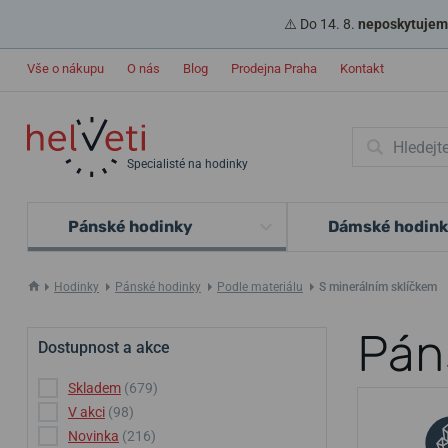
⚠️ Do 14. 8.
neposkytujeme
Vše o nákupu
O nás
Blog
Prodejna Praha
Kontakt
Specialisté na hodinky
Pánské hodinky
Dámské hodin
Hodinky
Pánské hodinky
Podle materiálu
S minerálním sklíčkem
Pán
Dostupnost a akce
Skladem
(679)
V akci
(98)
Novinka
(216)