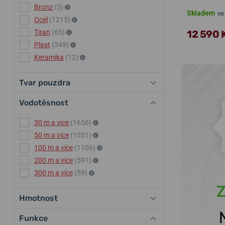
Bronz
(3)
Skladem
ve
Ocel
(1215)
12 590 
Titan
(65)
Plast
(349)
Keramika
(12)
Tvar pouzdra
Vodotěsnost
30 m a více
(1656)
50 m a více
(1531)
100 m a více
(1106)
200 m a více
(591)
300 m a více
(59)
Z
Hmotnost
Funkce