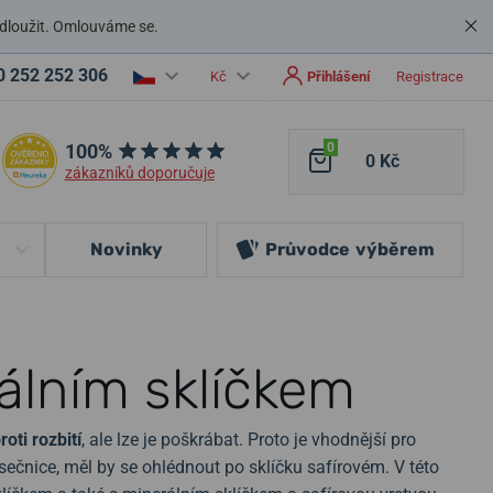
dloužit. Omlouváme se.
0 252 252 306
Kč
Přihlášení
Registrace
100%
0
0 Kč
zákazníků doporučuje
Novinky
Průvodce
výběrem
álním sklíčkem
oti rozbití
, ale lze je poškrábat. Proto je vhodnější pro
ásečnice, měl by se ohlédnout po sklíčku safírovém. V této