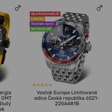
NEJPRODÁVANĚJŠÍ
LIMITKA
ŘEMÍNEK NAVÍC
NA PRODEJNĚ
ergia
Vostok Europe Limitovaná
c GMT
edice Česká republika 6S21-
žlutý
225A481B
ek