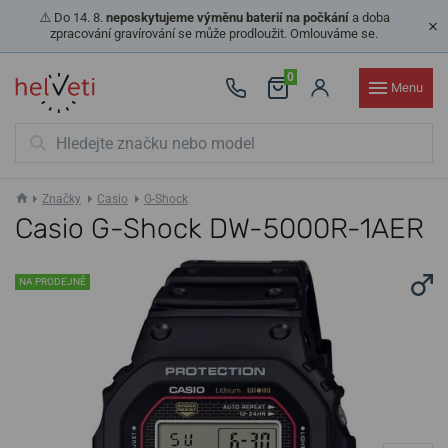
⚠️ Do 14. 8.
neposkytujeme výměnu baterií na počkání
a doba
zpracování gravírování se může prodloužit. Omlouváme se.
0
Menu
Značky
Casio
G-Shock
Casio G-Shock DW-5000R-1AER
NA PRODEJNĚ