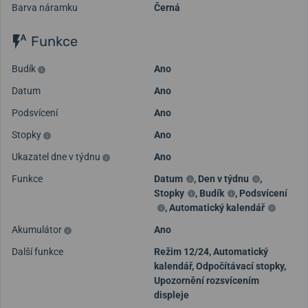
Barva náramku
Černá
Funkce
Budík
Ano
Datum
Ano
Podsvícení
Ano
Stopky
Ano
Ukazatel dne v týdnu
Ano
Funkce
Datum
,
Den v týdnu
,
Stopky
,
Budík
,
Podsvícení
,
Automatický kalendář
Akumulátor
Ano
Další funkce
Režim 12/24, Automatický
kalendář, Odpočítávací stopky,
Upozornění rozsvícením
displeje