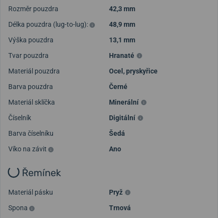
Rozměr pouzdra
42,3 mm
Délka pouzdra (lug-to-lug):
48,9 mm
Výška pouzdra
13,1 mm
Načíst další videa
Tvar pouzdra
Hranaté
Materiál pouzdra
Ocel, pryskyřice
Barva pouzdra
Černé
Materiál sklíčka
Minerální
Číselník
Digitální
Barva číselníku
Šedá
Víko na závit
Ano
Řemínek
Materiál pásku
Pryž
Spona
Trnová