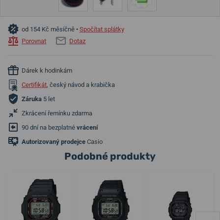
od 154 Kč měsíčně •
Spočítat splátky
Porovnat
Dotaz
Dárek k hodinkám
Certifikát
, český návod a krabička
Záruka
5 let
Zkrácení řemínku zdarma
90 dní na bezplatné
vrácení
Autorizovaný prodejce
Casio
Podobné produkty