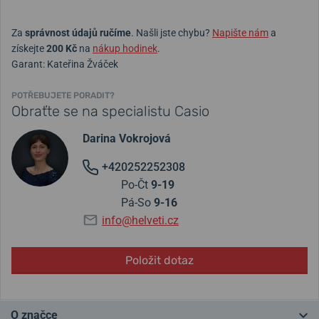
Za
správnost údajů ručíme
. Našli jste chybu?
Napište nám
a
získejte
200 Kč
na
nákup hodinek
.
Garant: Kateřina Žváček
POTŘEBUJETE PORADIT?
Obraťte se na specialistu Casio
Darina Vokrojová
+420252252308
Po-Čt
9-19
Pá-So
9-16
info@helveti.cz
Položit dotaz
O značce