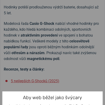
Hodinky potěší prodlouženou výdrží baterie, dosahující až
5 let.
Modelová řada
Casio G-Shock
nabízí vhodné hodinky pro
každého, kdo hledá kombinaci odolných, sportovních
hodinek v
atraktivním provedení
ve spojení s bohatou
nabídkou funkcí. Veškeré modely z této
celosvětově
populární řady
jsou oproti běžným hodinkám odolnější
vůči
otřesům a nárazům
. Prokazují navíc také zvýšenou
odolnost vůči
magnetickému poli
.
Recenze, testy a články:
5 nejlepších G-Shocků (2025)
Aby web běžel jako švýcary