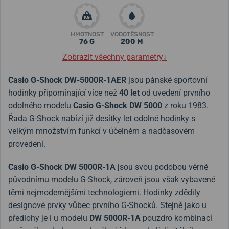
HMOTNOST
VODOTĚSNOST
76 G
200 M
Zobrazit všechny parametry
↓
Casio G-Shock DW-5000R-1AER
jsou pánské sportovní
hodinky připomínající více než
40 let
od uvedení prvního
odolného modelu
Casio G-Shock DW 5000
z roku 1983.
Řada G-Shock nabízí již desítky let odolné hodinky s
velkým množstvím funkcí v účelném a nadčasovém
provedení.
Casio G-Shock DW 5000R-1A
jsou svou podobou věrné
původnímu modelu G-Shock, zároveň jsou však vybavené
těmi nejmodernějšími technologiemi. Hodinky zdědily
designové prvky vůbec prvního G-Shocků. Stejně jako u
předlohy je i u modelu
DW 5000R-1A
pouzdro kombinací