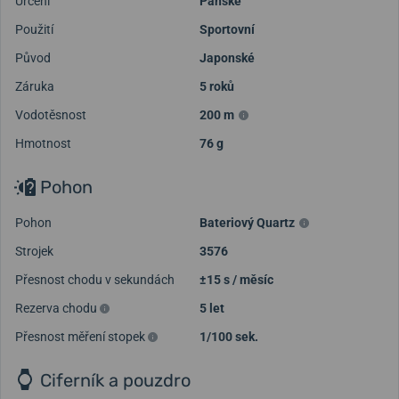
Určení
Pánské
Použití
Sportovní
Původ
Japonské
Záruka
5 roků
Vodotěsnost
200 m
Hmotnost
76 g
Pohon
Pohon
Bateriový Quartz
Strojek
3576
Přesnost chodu v sekundách
±15 s / měsíc
Rezerva chodu
5 let
Přesnost měření stopek
1/100 sek.
Ciferník a pouzdro