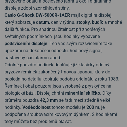
pryžového obalu a ocelového jádra a okolí digitálního
displeje zdobí vzor cihlové stěny.
Casio G-Shock DW-5000R-1AER
mají digitální displej,
který zobrazuje
datum
, den v týdnu,
stopky
,
budík
a mnohé
další funkce. Pro snadnou čitelnost při zhoršených
světelných podmínkách jsou hodinky vybavené
podsvícením displeje
. Ten vás svým rozsvícením také
upozorní na dokončení odpočtu, hodinový signál,
nastavený čas alarmu apod.
Odolné pouzdro hodinek doplňuje již klasicky odolný
pryžový řemínek zakončený trnovou sponou, který do
posledního detailu kopíruje podobu originálu z roku 1983.
Řemínek i obal pouzdra jsou vyrobené z pryskyřice na
biologické bázi. Displej chrání
minerální sklíčko
. Díky
průměru pouzdra
42,3 mm
se řadí mezi středně velké
hodinky.
Voděodolnost
tohoto modelu je
200 m
, je
podpořena šroubovacím kovovým dýnkem. S hodinkami
tedy můžete bez problémů plavat.