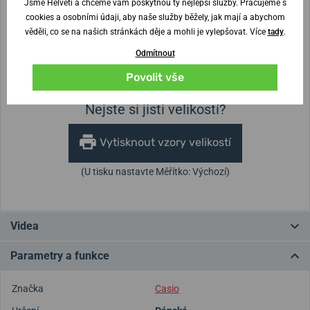
Jsme Helveti a chceme vám poskytnou ty nejlepší služby. Pracujeme s
cookies a osobními údaji, aby naše služby běžely, jak mají a abychom
Šířka řemínku
věděli, co se na našich stránkách děje a mohli je vylepšovat. Více
tady
.
Odmítnout
Výška pouzdra
Průměr pouzdra
13,1 mm
42,3 mm
Povolit vše
Nejste si jisti velikostí?
Vytisknout vzory velikostí
(U tisku nastavte Měřítko: Výchozí)
Videa
Parametry a funkce
Značka
Casio