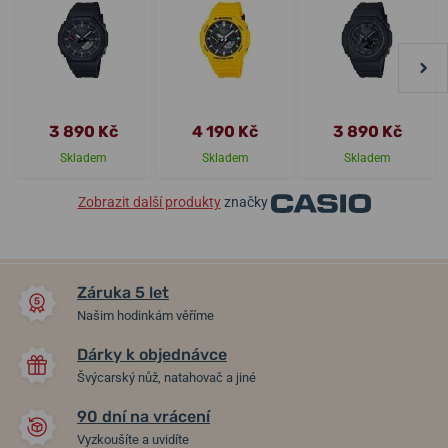
3 890 Kč
4 190 Kč
3 890 Kč
Skladem
Skladem
Skladem
Zobrazit další produkty
značky
Záruka 5 let
Našim hodinkám věříme
Dárky k objednávce
Švýcarský nůž, natahovač a jiné
90 dní na vrácení
Vyzkoušíte a uvidíte