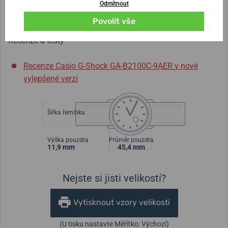
Odmítnout
vůči otřesům a nárazům
. Prokazují navíc také
zvýšenou
odolnost vůči magnetickému poli
.
Povolit vše
Recenze a testy
Recenze Casio G-Shock GA-B2100C-9AER v nové
vylepšené verzi
Šířka řemínku
Výška pouzdra
Průměr pouzdra
11,9 mm
45,4 mm
Nejste si jisti velikostí?
Vytisknout vzory velikostí
(U tisku nastavte Měřítko: Výchozí)