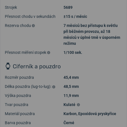
Strojek
5689
Přesnost chodu v sekundách
±15 s / měsíc
Rezerva chodu
7 měsíců bez přístupu k světlu
při běžném provozu, až 18
měsíců v úplné tmě v úsporném
režimu
Přesnost měření stopek
1/100 sek.
Ciferník a pouzdro
Rozměr pouzdra
45,4 mm
Načíst další videa
Délka pouzdra (lug-to-lug):
48,5 mm
Výška pouzdra
11,9 mm
Tvar pouzdra
Kulaté
Materiál pouzdra
Karbon, Epoxidová pryskyřice
Barva pouzdra
Černé