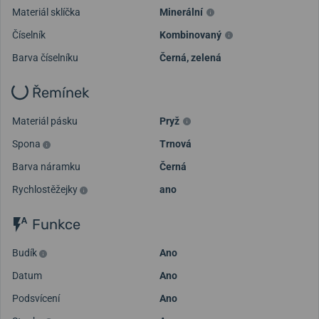
Materiál sklíčka
Minerální
Číselník
Kombinovaný
Barva číselníku
Černá, zelená
Řemínek
Materiál pásku
Pryž
Spona
Trnová
Barva náramku
Černá
Rychlostěžejky
ano
Funkce
Budík
Ano
Datum
Ano
Podsvícení
Ano