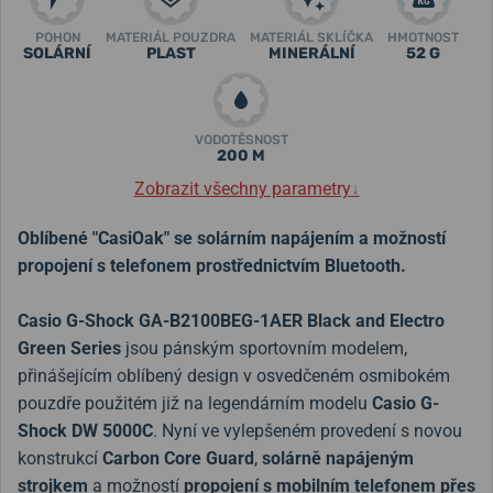
POHON
MATERIÁL POUZDRA
MATERIÁL SKLÍČKA
HMOTNOST
SOLÁRNÍ
PLAST
MINERÁLNÍ
52 G
VODOTĚSNOST
200 M
Zobrazit všechny parametry
↓
Oblíbené "CasiOak" se solárním napájením a možností
propojení s telefonem prostřednictvím Bluetooth.
Casio G-Shock GA-B2100BEG-1AER Black and Electro
Green Series
jsou pánským sportovním modelem,
přinášejícím oblíbený design v osvedčeném osmibokém
pouzdře použitém již na legendárním modelu
Casio G-
Shock DW 5000C
. Nyní ve vylepšeném provedení s novou
konstrukcí
Carbon Core Guard
,
solárně napájeným
strojkem
a možností
propojení s mobilním telefonem přes