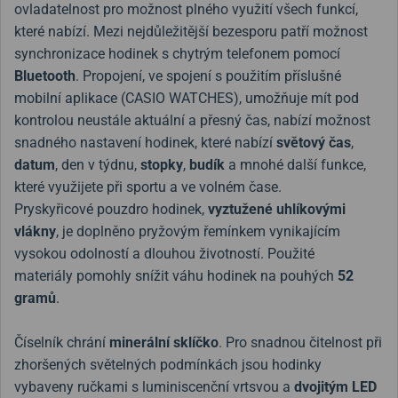
ovladatelnost pro možnost plného využití všech funkcí,
které nabízí. Mezi nejdůležitější bezesporu patří možnost
synchronizace hodinek s chytrým telefonem pomocí
Bluetooth
. Propojení, ve spojení s použitím příslušné
mobilní aplikace (CASIO WATCHES), umožňuje mít pod
kontrolou neustále aktuální a přesný čas, nabízí možnost
snadného nastavení hodinek, které nabízí
světový čas
,
datum
, den v týdnu,
stopky
,
budík
a mnohé další funkce,
které využijete při sportu a ve volném čase.
Pryskyřicové pouzdro hodinek,
vyztužené uhlíkovými
vlákny
, je doplněno pryžovým řemínkem vynikajícím
vysokou odolností a dlouhou životností. Použité
materiály pomohly snížit váhu hodinek na pouhých
52
gramů
.
Číselník chrání
minerální sklíčko
. Pro snadnou čitelnost při
zhoršených světelných podmínkách jsou hodinky
vybaveny ručkami s luminiscenční vrtsvou a
dvojitým LED