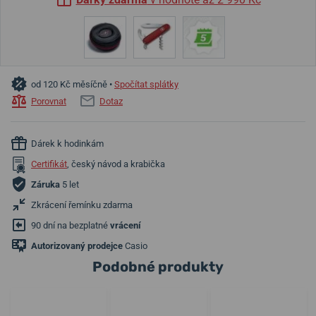
od 120 Kč měsíčně •
Spočítat splátky
Porovnat
Dotaz
Dárek k hodinkám
Certifikát
, český návod a krabička
Záruka
5 let
Zkrácení řemínku zdarma
90 dní na bezplatné
vrácení
Autorizovaný prodejce
Casio
Podobné produkty