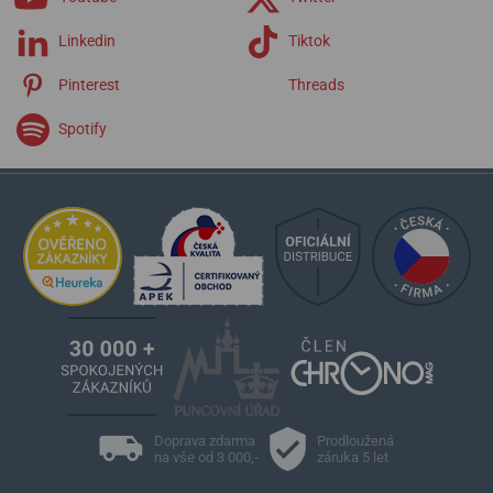
Linkedin
Tiktok
Pinterest
Threads
Spotify
Doprava zdarma
Prodloužená
na vše od 3 000,-
záruka 5 let