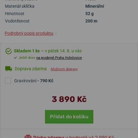
Materiál sklíčka
Minerální
Hmotnost
52 g
Vodotěsnost
200 m
Podrobný popis produktu
↓
Skladem 1 ks
— v pátek 14. 8. u vás
Ještě dnes
na prodejně Praha Holešovice
Doprava zdarma
Možnosti dopravy
Gravírování
- 790 Kč
3 890 Kč
Přidat do košíku
Dárky zdarma
v hodnotě až 2 990 Kč