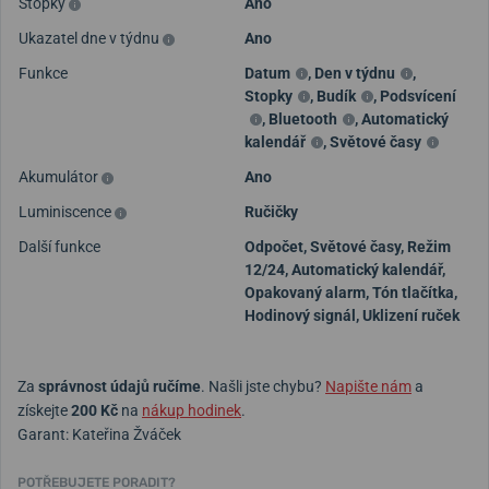
Stopky
Ano
Ukazatel dne v týdnu
Ano
Funkce
Datum
,
Den v týdnu
,
Stopky
,
Budík
,
Podsvícení
,
Bluetooth
,
Automatický
kalendář
,
Světové časy
Akumulátor
Ano
Luminiscence
Ručičky
Další funkce
Odpočet, Světové časy, Režim
12/24, Automatický kalendář,
Opakovaný alarm, Tón tlačítka,
Hodinový signál, Uklizení ruček
Za
správnost údajů ručíme
. Našli jste chybu?
Napište nám
a
získejte
200 Kč
na
nákup hodinek
.
Garant: Kateřina Žváček
POTŘEBUJETE PORADIT?