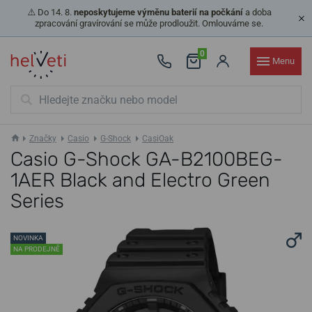
⚠️ Do 14. 8.
neposkytujeme výměnu baterií na počkání
a doba
zpracování gravírování se může prodloužit. Omlouváme se.
0
Menu
Značky
Casio
G-Shock
CasiOak
Casio G-Shock GA-B2100BEG-
1AER Black and Electro Green
Series
NOVINKA
NA PRODEJNĚ