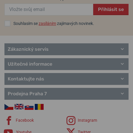
G-Shock
Přihlásit se
Baby-G
Wave Ceptor
Edifice
Souhlasím se
zasíláním
zajímavých novinek.
Classic Collection
Pro Trek
Zákaznický servis
Užitečné informace
Kontaktujte nás
Prodejna Praha 7
Facebook
Instagram
Youtube
Twitter