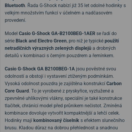
Bluetooth
. Řada G-Shock nabízí již 35 let odolné hodinky s
velkým množstvím funkcí v účelném a nadčasovém
provedení.
Model
Casio G-Shock GA-B2100BEG-1AER
se řadí do
série
Black and Electro Green
, pro niž je typické
použití
netradičních výrazných zelených displejů
a drobných
detailů v kombinaci s černým pouzdrem a řemínkem.
Casio G-Shock
GA B2100BEG-1A
jsou pověstné svou
odolností a obstojí i vystavení ztíženým podmínkám.
Vysoká odolnost pouzdra je zajištěna konstrukcí
Carbon
Core Guard
. To je vyrobené z pryskyřice, vyztužené a
zpevněné uhlíkovými vlákny, speciální je také konstrukce
tlačítek, chránící model před průnikem nečistot. Zmíněná
kombinace dovoluje vytvořit kompaktnější a lehčí celek.
Hodinky mají
kombinovaný číselník
s efektem slunečního
brusu. Kladou důraz na dobrou přehlednost a snadnou