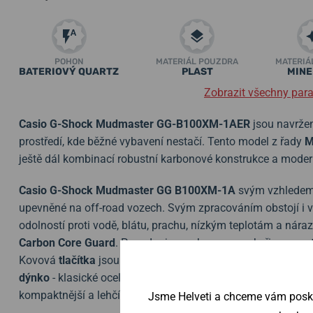
POHON
MATERIÁL POUZDRA
MATERIÁ
BATERIOVÝ QUARTZ
PLAST
MINE
Zobrazit všechny par
Casio G-Shock Mudmaster GG-B100XM-1AER
jsou navržen
prostředí, kde běžné vybavení nestačí. Tento model z řady
M
ještě dál kombinací robustní karbonové konstrukce a modern
Casio G-Shock Mudmaster GG B100XM-1A
svým vzhledem 
upevněné na off-road vozech. Svým zpracováním obstojí i v
odolností proti vodě, blátu, prachu, nízkým teplotám a nára
Carbon Core Guard
. Pouzdro je vyrobeno z pryskyřice a vy
Kovová
tlačítka
jsou doplněna
membránou
, chránící před 
dýnko
- klasické ocelové je kryto nárazuvzdorným pryskyřic
kompaktnější a lehčí celek.
Jsme Helveti a chceme vám poskyt