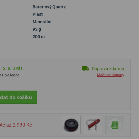
Bateriový Quartz
Plast
Minerální
93 g
200 m
12. 8. u vás
Doprava zdarma
Možnosti dopravy
a Holešovice
idat do košíku
tě až 2 990 Kč