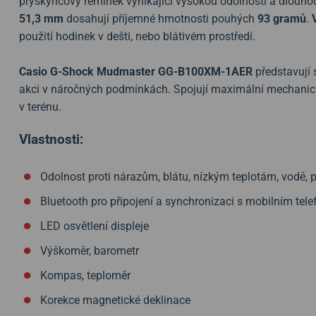
pryskyřicový řemínek vynikající vysokou odolností a dlouho
51,3 mm
dosahují příjemné hmotnosti pouhých
93 gramů
.
použití hodinek v dešti, nebo blátivém prostředí.
Casio G-Shock Mudmaster GG-B100XM-1AER
představují 
akci v náročných podmínkách. Spojují maximální mechanick
v terénu.
Vlastnosti:
Odolnost proti nárazům, blátu, nízkým teplotám, vodě, 
Bluetooth pro připojení a synchronizaci s mobilním tel
LED osvětlení displeje
Výškoměr, barometr
Kompas, teploměr
Korekce magnetické deklinace