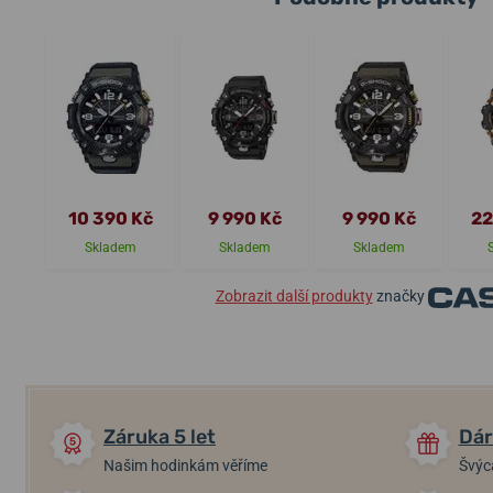
10 390 Kč
9 990 Kč
9 990 Kč
22
Skladem
Skladem
Skladem
Zobrazit další produkty
značky
Záruka 5 let
Dár
Našim hodinkám věříme
Švýc