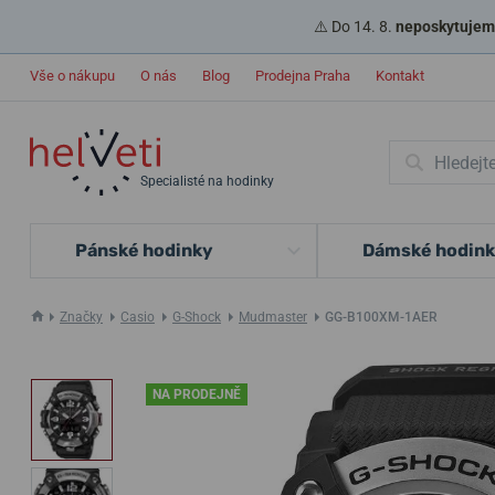
⚠️ Do 14. 8.
neposkytujeme
Vše o nákupu
O nás
Blog
Prodejna Praha
Kontakt
Specialisté na hodinky
Pánské hodinky
Dámské hodin
Značky
Casio
G-Shock
Mudmaster
GG-B100XM-1AER
NA PRODEJNĚ