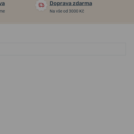
va
Doprava zdarma
áme
Na vše od 3000 Kč