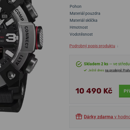
Pohon
Materiál pouzdra
Materiál sklíčka
Hmotnost
Vodotěsnost
Podrobný popis produktu
↓
Skladem 2 ks
— ve středu 
Ještě dnes
na prodejně Prah
10 490 Kč
Př
Dárky zdarma
v hodno