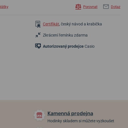
plátky
Porovnat
Dotaz
Certifikát
, český návod a krabička
Zkrácení řemínku zdarma
Autorizovaný prodejce
Casio
3 490 Kč
9 490 Kč
3 490 Kč
Skladem
Skladem
Skladem
Kamenná prodejna
Hodinky skladem si můžete vyzkoušet