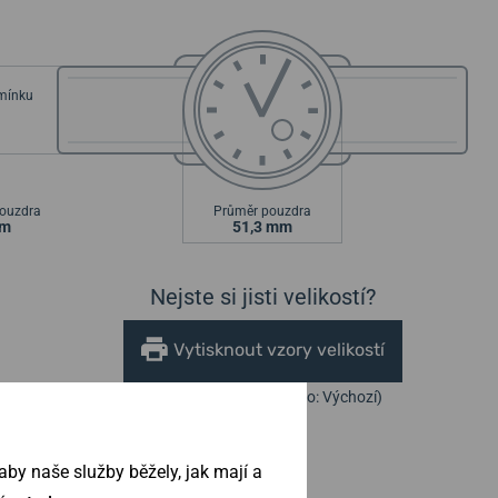
emínku
ouzdra
Průměr pouzdra
mm
51,3 mm
Nejste si jisti velikostí?
Vytisknout vzory velikostí
(U tisku nastavte Měřítko: Výchozí)
by naše služby běžely, jak mají a