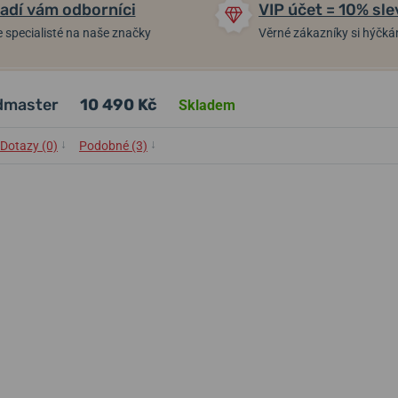
adí vám odborníci
VIP účet = 10% sle
 specialisté na naše značky
Věrné zákazníky si hýčk
dmaster
10 490 Kč
Skladem
↓
↓
Dotazy (0)
Podobné (3)