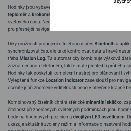
abychom 
Hodinky jsou vybavené tzv.
Quad Sensorem
, který zahrnuje
teploměr
a
krokoměr
. Samozřejmostí je zobrazení data, dn
světového času. Nechybí ani
ukazatel východu a západu s
pro přesnější navigaci v terénu.
Díky možnosti propojení s telefonem přes
Bluetooth
a aplik
synchronizovat čas, ale také kontrolovat data a hravě nastav
třeba
Mission Log
. Ta automaticky kombinuje výšková dat
zaznamenanou telefonem, takže máte přehled o průběhu sv
Hodinky tak poskytují komplexní nástroj pro plánování i v
Vylepšená funkce
Location Indicator
zase slouží pro naviga
oceníte ji při zhoršené viditelnosti nebo v otevřené krajině 
Kombinovaný číselník chrání sférické
minerální sklíčko
, za
čitelnost při zhoršených světelných podmínkách jsou hodi
body na hodinových pozicích a
dvojitým LED osvětlením
. D
ukazuje aktuálně zvolený režim a informace o nastvení ho