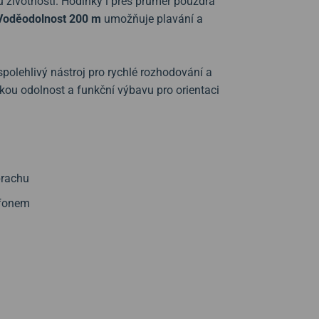
u životností. Hodinky i přes průměr pouzdra
Voděodolnost
200 m
umožňuje plavání a
spolehlivý nástroj pro rychlé rozhodování a
ou odolnost a funkční výbavu pro orientaci
prachu
efonem