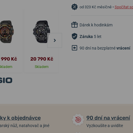
od 323 Kč měsíčně •
Spočítat s
Dárek k hodinkám
Záruka
5 let
90 dní na bezplatné
vrácení
 990 Kč
20 790 Kč
8 990 Kč
5 190 Kč
Skladem
Skladem
Skladem
Skladem
ky k objednávce
90 dní na vrácení
arský nůž, natahovač a jiné
Vyzkoušíte a uvidíte