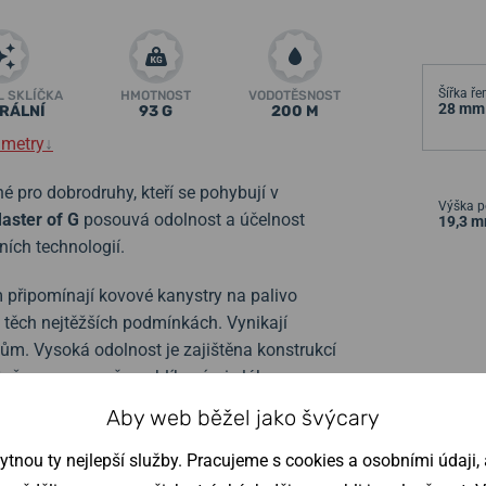
Šířka ř
L SKLÍČKA
HMOTNOST
VODOTĚSNOST
28 mm
RÁLNÍ
93 G
200 M
ametry
↓
é pro dobrodruhy, kteří se pohybují v
Výška p
aster of G
posouvá odolnost a účelnost
19,3 
ích technologií.
připomínají kovové kanystry na palivo
 těch nejtěžších podmínkách. Vynikají
zům. Vysoká odolnost je zajištěna konstrukcí
ztuženo a zpevněno uhlíkovými vlákny.
průnikem nečistot. Vše završuje
dvouvrstvé
Aby web běžel jako švýcary
ovým. Nová konstrukce dovoluje vytvořit
nou ty nejlepší služby. Pracujeme s cookies a osobními údaji, a