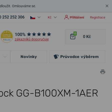
dloužit. Omlouváme se.
0 252 252 306
Kč
Přihlášení
Registrace
100%
0
0 Kč
zákazníků doporučuje
Novinky
Průvodce
výběrem
hock GG-B100XM-1AER