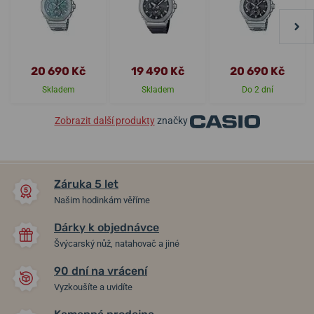
20 690 Kč
19 490 Kč
20 690 Kč
Skladem
Skladem
Do 2 dní
Zobrazit další produkty
značky
Záruka 5 let
Našim hodinkám věříme
Dárky k objednávce
Švýcarský nůž, natahovač a jiné
90 dní na vrácení
Vyzkoušíte a uvidíte