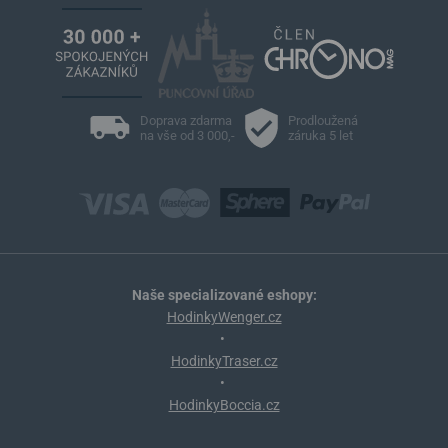
Doprava zdarma
Prodloužená
na vše od 3 000,-
záruka 5 let
Naše specializované eshopy:
HodinkyWenger.cz
•
HodinkyTraser.cz
•
HodinkyBoccia.cz