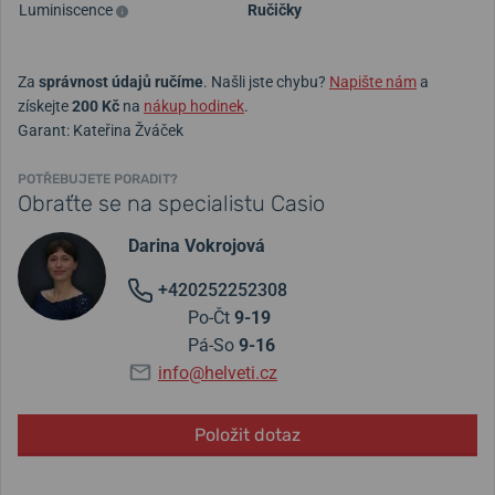
Luminiscence
Ručičky
Za
správnost údajů ručíme
. Našli jste chybu?
Napište nám
a
získejte
200 Kč
na
nákup hodinek
.
Garant: Kateřina Žváček
POTŘEBUJETE PORADIT?
Obraťte se na specialistu Casio
Darina Vokrojová
+420252252308
Po-Čt
9-19
Pá-So
9-16
info@helveti.cz
Položit dotaz