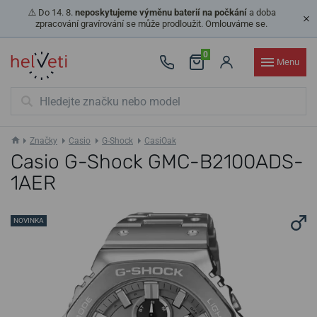
⚠️ Do 14. 8.
neposkytujeme výměnu baterií na počkání
a doba
zpracování gravírování se může prodloužit. Omlouváme se.
0
Menu
Značky
Casio
G-Shock
CasiOak
Casio G-Shock GMC-B2100ADS-
1AER
NOVINKA