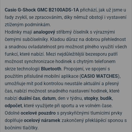
Casio G-Shock GMC B2100ADS-1A
přichází, jak už jsme u
řady zvyklí, se zpracováním, díky němuž obstojí i vystavení
ztíženým podmínkám.
Hodinky mají
analogový
stříbrný číselník s výraznými
černými subčíselníky. Kladou důraz na dobrou přehlednost
a snadnou ovladatelnost pro možnost plného využití všech
funkcí, které nabízí. Mezi nejdůležitější bezesporu patří
možnost synchronizace hodinek s chytrým telefonem
skrze technologii
Bluetooth
. Propojení, ve spojení s
použitím příslušné mobilní aplikace (
CASIO WATCHES
),
umožňuje mít pod kontrolou neustále aktuální a přesný
čas, nabízí možnost snadného nastavení hodinek, které
nabízí
duální čas
,
datum
, den v týdnu,
stopky
,
budík
,
odpočet
, které využijete při sportu a ve volném čase.
Odolné
ocelové pouzdro
s pryskyřičnými tlumícími prvky
doplňuje
ocelový náramek
zakončený překlápěcí sponou s
bočními tlačítky.