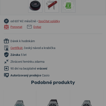
od 637 Kč měsíčně •
Spočítat splátky
Porovnat
Dotaz
Dárek k hodinkám
Certifikát
, český návod a krabička
Záruka
5 let
Zkrácení řemínku zdarma
90 dní na bezplatné
vrácení
Autorizovaný prodejce
Casio
Podobné produkty