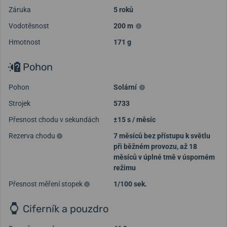
Záruka
5 roků
Vodotěsnost
200 m
Hmotnost
171 g
Pohon
Pohon
Solární
Strojek
5733
Přesnost chodu v sekundách
±15 s / měsíc
Rezerva chodu
7 měsíců bez přístupu k světlu
při běžném provozu, až 18
měsíců v úplné tmě v úsporném
režimu
Přesnost měření stopek
1/100 sek.
Ciferník a pouzdro