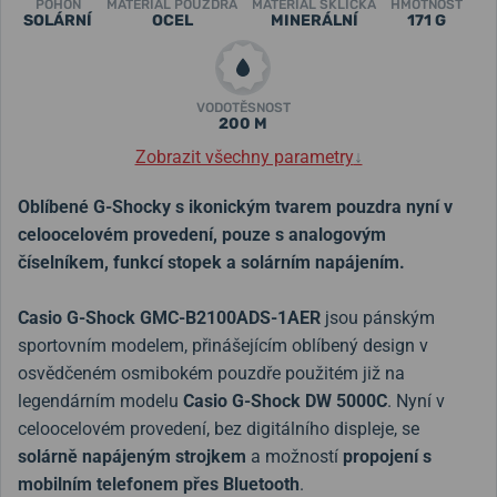
POHON
MATERIÁL POUZDRA
MATERIÁL SKLÍČKA
HMOTNOST
SOLÁRNÍ
OCEL
MINERÁLNÍ
171 G
VODOTĚSNOST
200 M
Zobrazit všechny parametry
↓
Oblíbené G-Shocky s ikonickým tvarem pouzdra nyní v
celoocelovém provedení, pouze s analogovým
číselníkem, funkcí stopek a solárním napájením.
Casio G-Shock GMC-B2100ADS-1AER
jsou pánským
sportovním modelem, přinášejícím oblíbený design v
osvědčeném osmibokém pouzdře použitém již na
legendárním modelu
Casio G-Shock DW 5000C
. Nyní v
celoocelovém provedení, bez digitálního displeje, se
solárně napájeným strojkem
a možností
propojení s
mobilním telefonem přes Bluetooth
.