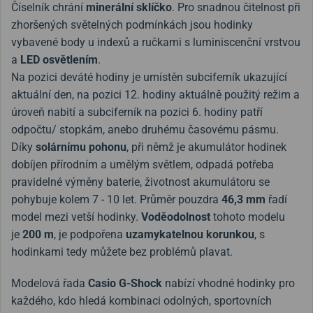
Číselník chrání
minerální sklíčko
. Pro snadnou čitelnost při
zhoršených světelných podmínkách jsou hodinky
vybavené body u indexů a ručkami s luminiscenční vrstvou
a
LED osvětlením
.
Na pozici deváté hodiny je umístěn subciferník ukazující
aktuální den, na pozici 12. hodiny aktuálně použitý režim a
úroveň nabití a subciferník na pozici 6. hodiny patří
odpočtu/ stopkám, anebo druhému časovému pásmu.
Díky
solárnímu pohonu
, při němž je akumulátor hodinek
dobíjen přírodním a umělým světlem, odpadá potřeba
pravidelné výměny baterie, životnost akumulátoru se
pohybuje kolem 7 - 10 let. Průměr pouzdra
46,3 mm
řadí
model mezi vetší hodinky.
Voděodolnost
tohoto modelu
je
200 m
, je podpořena
uzamykatelnou korunkou
, s
hodinkami tedy můžete bez problémů plavat.
Modelová řada
Casio G-Shock
nabízí vhodné hodinky pro
každého, kdo hledá kombinaci odolných, sportovních