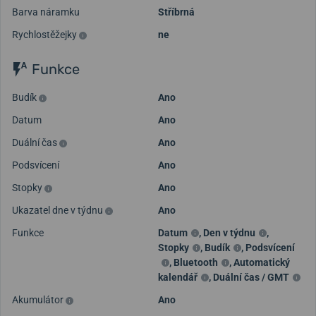
Barva náramku
Stříbrná
Rychlostěžejky
ne
Funkce
Budík
Ano
Datum
Ano
Duální čas
Ano
Podsvícení
Ano
Stopky
Ano
Ukazatel dne v týdnu
Ano
Funkce
Datum
,
Den v týdnu
,
Stopky
,
Budík
,
Podsvícení
,
Bluetooth
,
Automatický
kalendář
,
Duální čas / GMT
Akumulátor
Ano