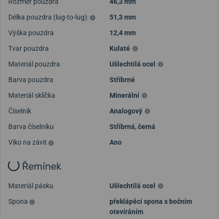
Rozměr pouzdra
46,3 mm
Načíst další videa
Délka pouzdra (lug-to-lug):
51,3 mm
Výška pouzdra
12,4 mm
Tvar pouzdra
Kulaté
Materiál pouzdra
Ušlechtilá ocel
Barva pouzdra
Stříbrné
Materiál sklíčka
Minerální
Číselník
Analogový
Barva číselníku
Stříbrná, černá
Víko na závit
Ano
Řemínek
Materiál pásku
Ušlechtilá ocel
Spona
překlápěcí spona s bočním
otevíráním