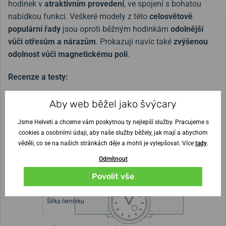
hodinek v
atraktivním provedení
, ve spojení s bohatou
nabídkou funkcí. Veškeré modely z této
celosvětově
populární řady
jsou oproti běžným hodinkám
odolnější
vůči otřesům a nárazům
. Prokazují navíc také
zvýšenou
odolnost vůči magnetickému poli
.
Recenze a testy:
Velký průvodce nejprodávanější řadou Casio G-Shock
Aby web běžel jako švýcary
2100
Jsme Helveti a chceme vám poskytnou ty nejlepší služby. Pracujeme s
Novinka Casio G-Shock míří do světa klasických
cookies a osobními údaji, aby naše služby běžely, jak mají a abychom
věděli, co se na našich stránkách děje a mohli je vylepšovat. Více
tady
.
hodinek: GMC-B2100AD-2AER
Odmítnout
Povolit vše
Šířka řemínku