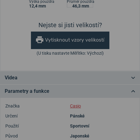
Výška pouzdra
Průměr pouzdra
12,4 mm
46,3 mm
Nejste si jisti velikostí?
Vytisknout vzory velikostí
(U tisku nastavte Měřítko: Výchozí)
Videa
Parametry a funkce
Značka
Casio
Určení
Pánské
Použití
Sportovní
Původ
Japonské