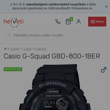
⚠️ Do 14. 8.
neposkytujeme výměnu baterií na počkání
a doba
zpracování gravírování se může prodloužit. Omlouváme se.
0
Menu
Značky
Casio
G-Shock
Casio G-Squad GBD-800-1BER
NA PRODEJNĚ