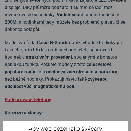
zhoršených světelných podmínkách zajišťuje LED osvětlení
displeje. Díky průměru pouzdra 48,6 mm se řadí mezi
rozměrově vetší hodinky.
Vodotěsnost
tohoto modelu je
200M
, s hodinkami tedy můžete bez problémů plavat, či se
dokonce potápět.
Modelová řada
Casio G-Shock
nabízí vhodné hodinky pro
každého, kdo hledá kombinaci odolných, sportovních
hodinek v
atraktivním provedení
, spojenými s bohatou
nabídkou funkcí. Veškeré modely z této
celosvětově
populární řady
jsou
odolnější vůči otřesům a nárazům
,
než běžné hodinky. Prokazují navíc také
zvýšenou
odolnost vůči magnetickému poli
.
Podporované telefony
Recenze a články:
Hodinky měsíce ledna 2019
Aby web běžel jako švýcary