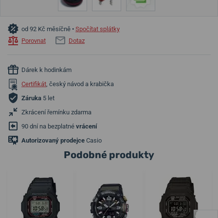
od 92 Kč měsíčně •
Spočítat splátky
Porovnat
Dotaz
Dárek k hodinkám
Certifikát
, český návod a krabička
Záruka
5 let
Zkrácení řemínku zdarma
90 dní na bezplatné
vrácení
Autorizovaný prodejce
Casio
Podobné produkty