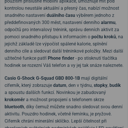
použitím příslušné mobilní aplikace, umožňuje mít pod
kontrolou neustále aktuální a přesný čas, nabízí možnost
snadného nastavení
duálního času
výběrem jednoho z
předdefinovaných 300 měst, nastavení denního
alarmu
,
odpočtů pro intervalový trénink, správu denních aktivit za
pomoci snadného přístupu k informacím o
počtu kroků
, na
jejichž základě lze výpočíst spálené kalorie, splnění
denního cíle a sledovat další tréninkové položky. Mezi další
užitečné funkce patří
Phone finder
- po stisknutí tlačítka
hodinek se rozezní Váš telefon a vy jej tak snáze naleznete.
Casio G-Shock G-Squad
GBD 800-1B
mají digitální
ciferník, který zobrazuje
datum
, den v týdnu,
stopky
,
budík
a spoustu dalších funkcí. Novinkou je zabudovaný
krokoměr
a možnost propojení s telefonem skrze
bluetooth
, díky čemuž můžete snadno sledovat svou denní
aktivitu. Pouzdro hodinek, včetně řemínku, je pryžové.
Ciferník chrání minerální sklíčko. Lepší čitelnost při