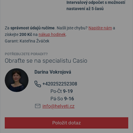
Intervalový odpočet s možností
nastavení až 5 časů
Za
správnost údajů ručíme
. Našli jste chybu?
Napište nám
a
získejte
200 Kč
na
nákup hodinek
.
Garant: Kateřina Žváček
POTŘEBUJETE PORADIT?
Obraťte se na specialistu Casio
Darina Vokrojová
+420252252308
Po-Čt
9-19
Pá-So
9-16
info@helveti.cz
Položit dotaz