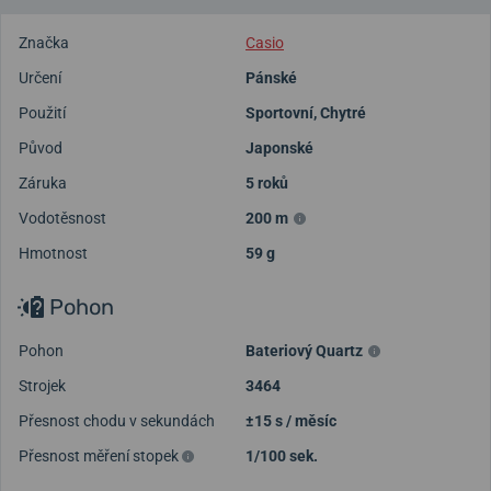
Značka
Casio
Určení
Pánské
Použití
Sportovní
,
Chytré
Původ
Japonské
Záruka
5 roků
Vodotěsnost
200 m
Hmotnost
59 g
Pohon
Pohon
Bateriový Quartz
Strojek
3464
Přesnost chodu v sekundách
±15 s / měsíc
Přesnost měření stopek
1/100 sek.