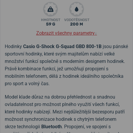
HMOTNOST
VODOTĚSNOST
59 G
200 M
Zobrazit všechny parametry
↓
Hodinky
Casio G-Shock G-Squad GBD 800-1B
jsou pánské
sportovní hodinky, které svým majitelům nabízí velké
množství funkcí společně s moderním designem hodinek.
Právě kombinace funkcí, jež umožňují propojení s
mobilním telefonem, dělá z hodinek ideálního společníka
pro sport a volný čas
.
Model klade důraz na dobrou přehlednost a snadnou
ovladatelnost pro možnost plného využití všech funkcí,
které hodinky nabízejí. Mezi nejdůležitější bezesporu patří
možnost synchronizace hodinek s chytrým telefonem
skrze technologii
Bluetooth
. Propojení, ve spojení s