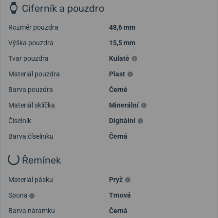
Ciferník a pouzdro
Rozměr pouzdra
48,6 mm
Výška pouzdra
15,5 mm
Tvar pouzdra
Kulaté
Materiál pouzdra
Plast
Načíst další videa
Barva pouzdra
Černé
Materiál sklíčka
Minerální
Číselník
Digitální
Barva číselníku
Černá
Řemínek
Materiál pásku
Pryž
Spona
Trnová
Barva náramku
Černá