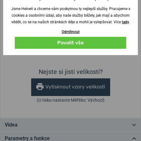
Jsme Helveti a chceme vám poskytnou ty nejlepší služby. Pracujeme s
cookies a osobními údaji, aby naše služby běžely, jak mají a abychom
věděli, co se na našich stránkách děje a mohli je vylepšovat. Více
tady
.
Šířka řemínku
Odmítnout
Povolit vše
Výška pouzdra
Průměr pouzdra
15,5 mm
48,6 mm
Nejste si jisti velikostí?
Vytisknout vzory velikostí
(U tisku nastavte Měřítko: Výchozí)
Videa
Parametry a funkce