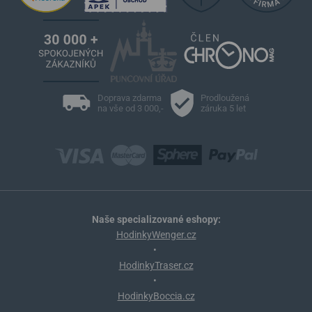
Doprava zdarma
Prodloužená
na vše od 3 000,-
záruka 5 let
Naše specializované eshopy:
HodinkyWenger.cz
•
HodinkyTraser.cz
•
HodinkyBoccia.cz