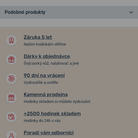
Podobné produkty
NEJPRODÁVANĚJŠÍ
NEJPRODÁVANĚJŠÍ
NA PRODEJNĚ
NA PRODEJNĚ
Záruka 5 let
Našim hodinkám věříme
Dárky k objednávce
Švýcarský nůž, natahovač a jiné
90 dní na vrácení
Vyzkoušíte a uvidíte
Kamenná prodejna
Casio G-Shock GW-
Casio Protrek PRW-6600YB-
Hodinky skladem si můžete vyzkoušet
M5610U-1ER
3ER
+2500 hodinek skladem
ve středu 12. 8. u vás
ve středu 12. 8. u vás
Skladem
Skladem
Hodinky do 24h u vás
3 490 Kč
10 390 Kč
Poradí vám odborníci