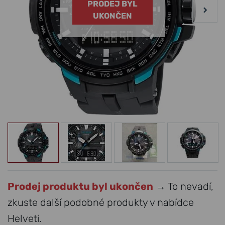
PRODEJ BYL
UKONČEN
Prodej produktu byl ukončen
→ To nevadí,
zkuste další podobné produkty v nabídce
Helveti.