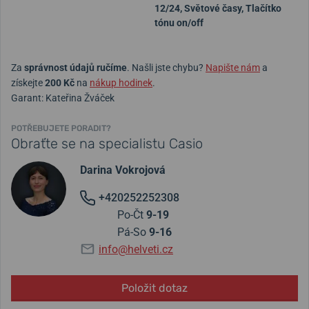
12/24, Světové časy, Tlačítko
tónu on/off
Za
správnost údajů ručíme
. Našli jste chybu?
Napište nám
a
získejte
200 Kč
na
nákup hodinek
.
Garant: Kateřina Žváček
POTŘEBUJETE PORADIT?
Obraťte se na specialistu Casio
Darina Vokrojová
+420252252308
Po-Čt
9-19
Pá-So
9-16
info@helveti.cz
Položit dotaz