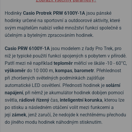
Hodinky
Casio Protrek
PRW 6100Y-1A
jsou pánské
hodinky určené na sportovní a outdoorové aktivity
, které
svým majitelům nabízí velké množství funkcí společně s
účelným a bytelným zpracováním hodinek.
Casio
PRW 6100Y-1A
jsou modelem z řady Pro Trek, pro
niž je typické použití funkcí spojených s pobytem v přírodě.
Patří mezi ně například
teploměr
měřící ve škále -10 - 60°C,
výškoměr
do 10 000 m,
kompas
,
barometr
.
Přehledn
ost
při zhoršených světelných podmínkách zajišťuje
automatické LED osvětlení.
Předností hodinek je
solární
napájení
, při němž je akumulátor hodinek dobíjen pomocí
světla,
rádiově
řízený
čas,
inteligentní korunka
, kterou lze
po stisku a následném otáčení volit mezi funkcemi a
její
zámek
, jenž zaručí, že nedojde k nechtěnému přechodu
do jíného modu hodinek náhodným stisknutím.