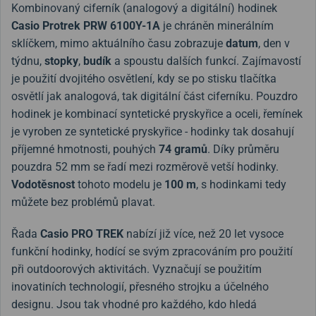
Kombinovaný ciferník (analogový a digitální) hodinek
Casio Protrek
PRW 6100Y-1A
je chráněn minerálním
sklíčkem, mimo aktuálního času zobrazuje
datum
, den v
týdnu,
stopky
,
budík
a spoustu dalších funkcí. Zajímavostí
je použití dvojitého osvětlení, kdy se po stisku tlačítka
osvětlí jak analogová, tak digitální část ciferníku. Pouzdro
hodinek je kombinací syntetické pryskyřice a oceli, řemínek
je vyroben ze syntetické pryskyřice -
hodinky tak dosahují
příjemné hmotnosti, pouhých
74 gramů
.
Díky průměru
pouzdra 52 mm se řadí mezi rozměrově vetší hodinky.
Vodotěsnost
tohoto modelu je
100 m
, s hodinkami tedy
můžete bez problémů plavat.
Řada
Casio PRO TREK
nabízí již více, než 20 let vysoce
funkční hodinky, hodící se svým zpracováním pro použití
při outdoorových aktivitách. Vyznačují se použitím
inovatiních technologií, přesného strojku a účelného
designu. Jsou tak vhodné pro každého, kdo hledá