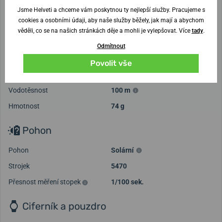
Jsme Helveti a chceme vám poskytnou ty nejlepší služby. Pracujeme s
Značka
Casio
cookies a osobními údaji, aby naše služby běžely, jak mají a abychom
Určení
Pánské
věděli, co se na našich stránkách děje a mohli je vylepšovat. Více
tady
.
Použití
Sportovní
,
Outdoorové
Odmítnout
Původ
Japonské
Povolit vše
Záruka
5 roků
Vodotěsnost
100 m
Hmotnost
74 g
Pohon
Pohon
Solární
Strojek
5470
Přesnost měření stopek
1/100 sek.
Ciferník a pouzdro