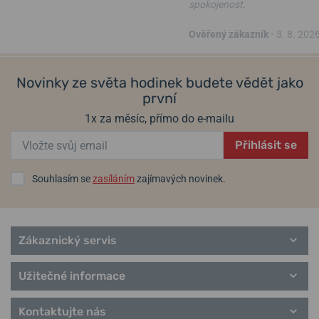
modely vybavené technologií Bluetooth, solární pohon
Tough
spokojenost.
Solar
nebo vysoce přesné
rádiově řízené hodinky
Wave Ceptor
.
Ověřený zákazník
•
3. 8. 202
Helveti.cz je
autorizovaným prodejcem
a specialistou značky
Casio.
Informace o výrobci: CASIO Europe GmbH, Casio-Platz 1 D-22848
Novinky ze světa hodinek budete vědět jako
Norderstedt, Německo / info@casio.de
první
1x za měsíc, přímo do e-mailu
Populární modelové řady Casio
G-Shock
Přihlásit se
Baby-G
Wave Ceptor
Souhlasím se
zasíláním
zajímavých novinek.
Edifice
Classic Collection
Pro Trek
Zákaznický servis
Užitečné informace
Kontaktujte nás