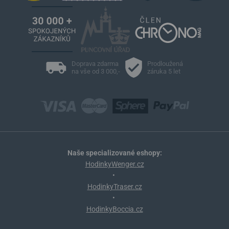
Doprava zdarma
Prodloužená
na vše od 3 000,-
záruka 5 let
Naše specializované eshopy:
HodinkyWenger.cz
•
HodinkyTraser.cz
•
HodinkyBoccia.cz