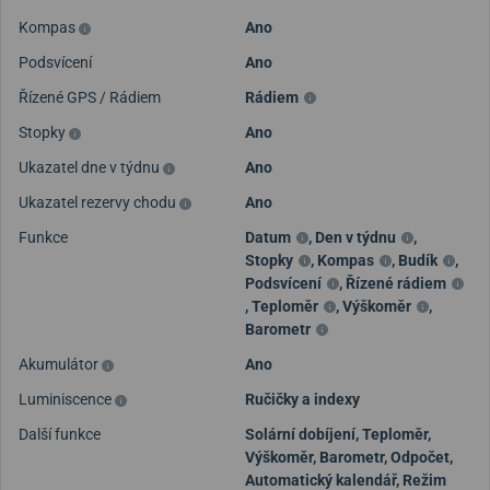
Kompas
Ano
Podsvícení
Ano
Řízené GPS / Rádiem
Rádiem
Stopky
Ano
Ukazatel dne v týdnu
Ano
Ukazatel rezervy chodu
Ano
Funkce
Datum
,
Den v týdnu
,
Stopky
,
Kompas
,
Budík
,
Podsvícení
,
Řízené rádiem
,
Teploměr
,
Výškoměr
,
Barometr
Akumulátor
Ano
Luminiscence
Ručičky a indexy
Další funkce
Solární dobíjení, Teploměr,
Výškoměr, Barometr, Odpočet,
Automatický kalendář, Režim