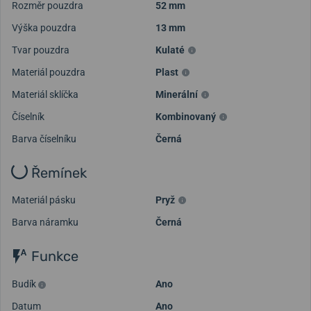
Rozměr pouzdra
52 mm
Výška pouzdra
13 mm
Tvar pouzdra
Kulaté
Materiál pouzdra
Plast
Materiál sklíčka
Minerální
Načíst další videa
Číselník
Kombinovaný
Barva číselníku
Černá
Řemínek
Materiál pásku
Pryž
Barva náramku
Černá
Funkce
Budík
Ano
Datum
Ano