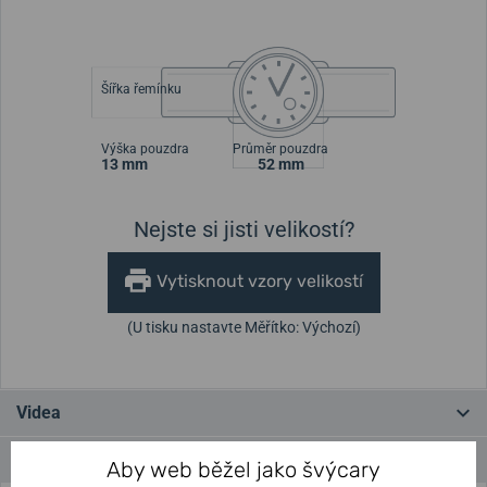
Šířka řemínku
Výška pouzdra
Průměr pouzdra
13 mm
52 mm
Nejste si jisti velikostí?
Vytisknout vzory velikostí
(U tisku nastavte Měřítko: Výchozí)
Videa
Parametry a funkce
Aby web běžel jako švýcary