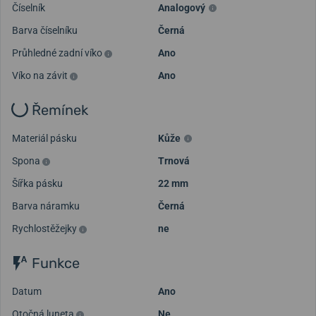
Číselník
Analogový
Barva číselníku
Černá
Průhledné zadní víko
Ano
Víko na závit
Ano
Řemínek
Materiál pásku
Kůže
Spona
Trnová
Šířka pásku
22 mm
Barva náramku
Černá
Rychlostěžejky
ne
Funkce
Datum
Ano
Otočná luneta
Ne