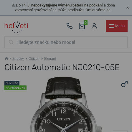
⚠️ Do 14. 8.
neposkytujeme výměnu baterií na počkání
a doba
zpracování gravírování se může prodloužit. Omlouváme se.
0
Menu
Značky
Citizen
Elegant
Citizen Automatic NJ0210-05E
NOVINKA
NA PRODEJNĚ