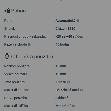
Pohon
Pohon
Automatický
Strojek
Citizen 8210
Přesnost chodu v sekundách
-20 až +40 s / den
Rezerva chodu
40 hodin
Ciferník a pouzdro
Rozměr pouzdra
40 mm
Výška pouzdra
13 mm
Tvar pouzdra
Kulaté
Materiál pouzdra
Ušlechtilá ocel
Načíst další videa
Barva pouzdra
Stříbrné
Materiál sklíčka
Minerální