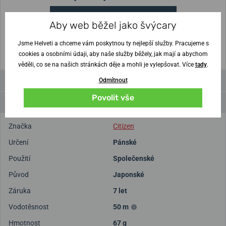
Vytisknout vzory velikostí
Aby web běžel jako švýcary
(U tisku nastavte Měřítko: Výchozí)
Jsme Helveti a chceme vám poskytnou ty nejlepší služby. Pracujeme s
cookies a osobními údaji, aby naše služby běžely, jak mají a abychom
věděli, co se na našich stránkách děje a mohli je vylepšovat. Více
tady
.
Videa
Odmítnout
Povolit vše
Parametry a funkce
Značka
Citizen
Určení
Pánské
Použití
Společenské
Původ
Japonské
Záruka
7 let
Vodotěsnost
50 m
Hmotnost
67 g