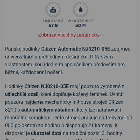
HMOTNOST
VODOTĚSNOST
67 G
50 M
Zobrazit všechny parametry
↓
Pánské hodinky
Citizen Automatic NJ0210-05E
zaujmou
univerzálním a přehledným designem. Díky svým
vlastnostem jsou ideálním společníkem především pro
běžné, každodenní nošení.
Hodinky
Citizen NJ0210-05E
mají pouzdro vyrobené z
ušlechtilé oceli
, které doplňuje kožený řemínek. Uvnitř
pouzdra najdeme mechanický in-house strojek Citizen
8210 s
automatickým nátahem
, který lze natahovat i
manuálně korunkou. Tento strojek pracuje na frekvenci 21
000 polokmitů za hodinu a disponuje 21 kameny. K
dispozici je
ukazatel data
na tradiční pozici 3. hodiny.