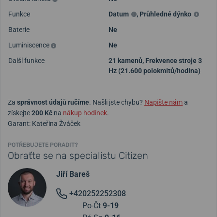
Funkce
Datum
,
Průhledné dýnko
Baterie
Ne
Luminiscence
Ne
Další funkce
21 kamenů, Frekvence stroje 3
Hz (21.600 polokmitů/hodina)
Za
správnost údajů ručíme
. Našli jste chybu?
Napište nám
a
získejte
200 Kč
na
nákup hodinek
.
Garant: Kateřina Žváček
POTŘEBUJETE PORADIT?
Obraťte se na specialistu Citizen
Jiří Bareš
+420252252308
Po-Čt
9-19