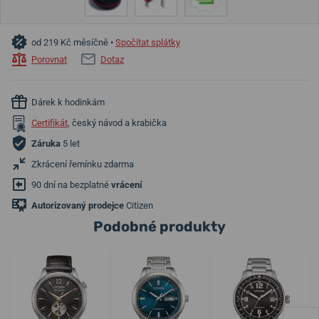
od 219 Kč měsíčně •
Spočítat splátky
Porovnat
Dotaz
Dárek k hodinkám
Certifikát
, český návod a krabička
Záruka
5 let
Zkrácení řemínku zdarma
90 dní na bezplatné
vrácení
Autorizovaný prodejce
Citizen
Podobné produkty