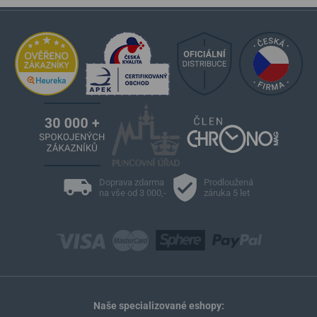
Doprava zdarma
Prodloužená
na vše od 3 000,-
záruka 5 let
Naše specializované eshopy: