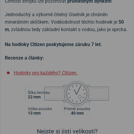
Činnost strojku lze pozorovat
průhledným dýnkem
.
Jednoduchý a výborně čitelný číselník je chráněn
minerálním sklíčkem. Voděodolnost těchto hodinek je
50
m
, zvládnou tedy základní kontakt s vodou, jako je sprcha.
Na hodinky Citizen poskytujeme záruku 7 let.
Recenze a články:
Hodinky pro každého? Citizen.
Šířka řemínku
22 mm
Výška pouzdra
Průměr pouzdra
13 mm
40 mm
Nejste si jisti velikostí?