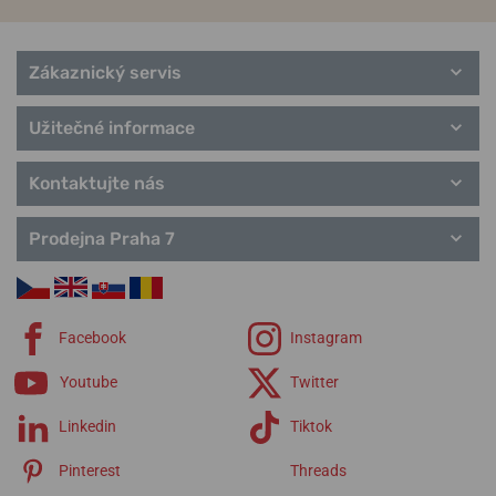
Series 8
Řemínky Citizen
Zákaznický servis
Užitečné informace
Kontaktujte nás
Prodejna Praha 7
Facebook
Instagram
Youtube
Twitter
Linkedin
Tiktok
Pinterest
Threads