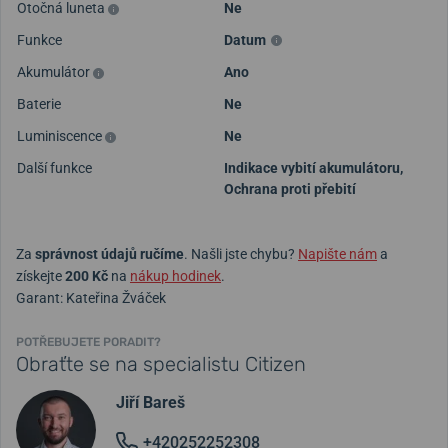
Otočná luneta
Ne
Funkce
Datum
Akumulátor
Ano
Baterie
Ne
Luminiscence
Ne
Další funkce
Indikace vybití akumulátoru,
Ochrana proti přebití
Za
správnost údajů ručíme
. Našli jste chybu?
Napište nám
a
získejte
200 Kč
na
nákup hodinek
.
Garant: Kateřina Žváček
POTŘEBUJETE PORADIT?
Obraťte se na specialistu Citizen
Jiří Bareš
+420252252308