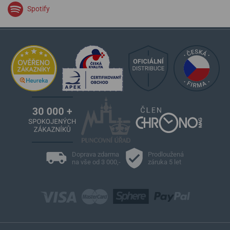
Spotify
Doprava zdarma
Prodloužená
na vše od 3 000,-
záruka 5 let