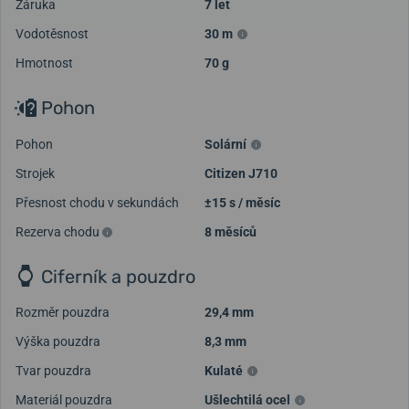
Záruka
7 let
Vodotěsnost
30 m
Hmotnost
70 g
Pohon
Pohon
Solární
Strojek
Citizen J710
Přesnost chodu v sekundách
±15 s / měsíc
Rezerva chodu
8 měsíců
Ciferník a pouzdro
Rozměr pouzdra
29,4 mm
Výška pouzdra
8,3 mm
Tvar pouzdra
Kulaté
Materiál pouzdra
Ušlechtilá ocel