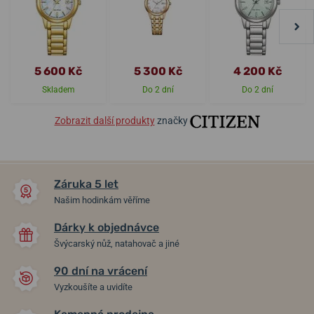
5 600 Kč
5 300 Kč
4 200 Kč
Skladem
Do 2 dní
Do 2 dní
Zobrazit další produkty
značky
Záruka 5 let
Našim hodinkám věříme
Dárky k objednávce
Švýcarský nůž, natahovač a jiné
90 dní na vrácení
Vyzkoušíte a uvidíte