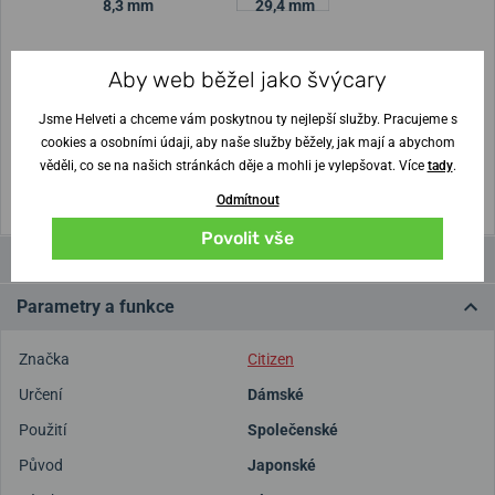
8,3 mm
29,4 mm
Nejste si jisti velikostí?
Aby web běžel jako švýcary
Jsme Helveti a chceme vám poskytnou ty nejlepší služby. Pracujeme s
Vytisknout vzory velikostí
cookies a osobními údaji, aby naše služby běžely, jak mají a abychom
věděli, co se na našich stránkách děje a mohli je vylepšovat. Více
tady
.
(U tisku nastavte Měřítko: Výchozí)
Odmítnout
Povolit vše
Videa
Parametry a funkce
Značka
Citizen
Určení
Dámské
Použití
Společenské
Původ
Japonské