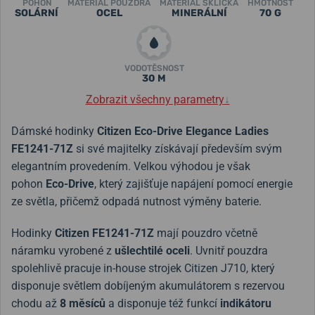
POHON
MATERIÁL POUZDRA
MATERIÁL SKLÍČKA
HMOTNOST
SOLÁRNÍ
OCEL
MINERÁLNÍ
70 G
VODOTĚSNOST
30 M
Zobrazit všechny parametry
↓
Dámské hodinky
Citizen Eco-Drive Elegance Ladies
FE1241-71Z
si své majitelky získávají především svým
elegantním provedením. Velkou výhodou je však
pohon
Eco-Drive
, který zajišťuje napájení pomocí energie
ze světla, přičemž odpadá nutnost výměny baterie.
Hodinky
Citizen FE1241-71Z
mají pouzdro včetně
náramku vyrobené z
ušlechtilé
oceli
. Uvnitř pouzdra
spolehlivě pracuje in-house strojek Citizen J710, který
disponuje světlem dobíjeným akumulátorem s rezervou
chodu až
8 měsíců
a disponuje též funkcí
indikátoru