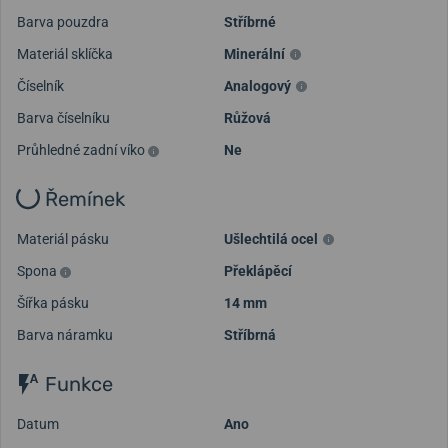
Načíst další videa
Barva pouzdra
Stříbrné
Materiál sklíčka
Minerální
Číselník
Analogový
Barva číselníku
Růžová
Průhledné zadní víko
Ne
Řemínek
Materiál pásku
Ušlechtilá ocel
Spona
Překlápěcí
Šířka pásku
14 mm
Barva náramku
Stříbrná
Funkce
Datum
Ano