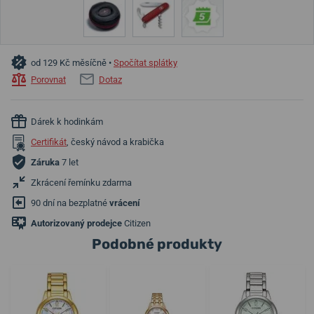
od 129 Kč měsíčně •
Spočítat splátky
Porovnat
Dotaz
Dárek k hodinkám
Certifikát
, český návod a krabička
Záruka
7 let
Zkrácení řemínku zdarma
90 dní na bezplatné
vrácení
Autorizovaný prodejce
Citizen
Podobné produkty