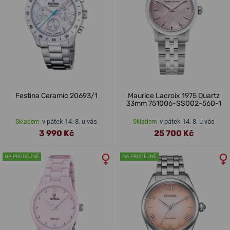
Festina Ceramic 20693/1
Maurice Lacroix 1975 Quartz
33mm 751006-SS002-560-1
v pátek 14. 8. u vás
v pátek 14. 8. u vás
Skladem
Skladem
3 990 Kč
25 700 Kč
NA PRODEJNĚ
NA PRODEJNĚ