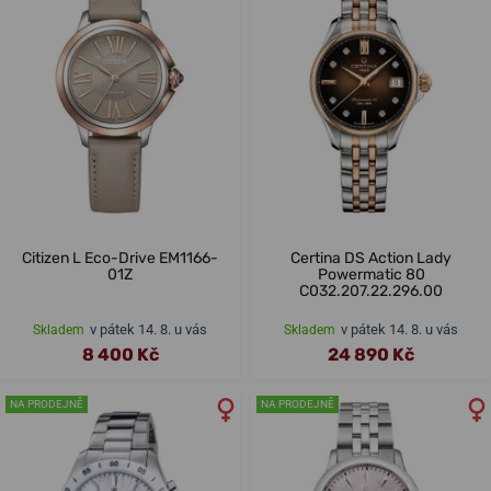
Citizen L Eco-Drive EM1166-
Certina DS Action Lady
01Z
Powermatic 80
C032.207.22.296.00
v pátek 14. 8. u vás
v pátek 14. 8. u vás
Skladem
Skladem
8 400 Kč
24 890 Kč
NA PRODEJNĚ
NA PRODEJNĚ