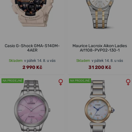
Casio G-Shock GMA-S140M-
Maurice Lacroix Aikon Ladies
4AER
AI1108-PVP02-130-1
v pátek 14. 8. u vás
v pátek 14. 8. u vás
Skladem
Skladem
2 990 Kč
31 200 Kč
NA PRODEJNĚ
NA PRODEJNĚ