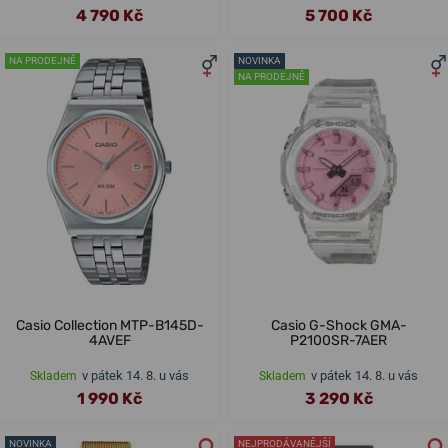
4 790 Kč
5 700 Kč
NA PRODEJNĚ
NOVINKA
NA PRODEJNĚ
Casio Collection MTP-B145D-
Casio G-Shock GMA-
4AVEF
P2100SR-7AER
v pátek 14. 8. u vás
v pátek 14. 8. u vás
Skladem
Skladem
1 990 Kč
3 290 Kč
NOVINKA
NEJPRODÁVANĚJŠÍ