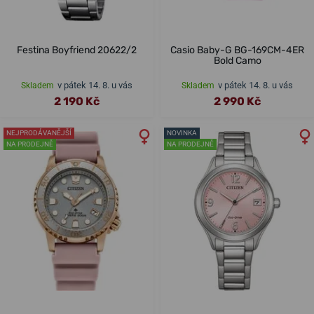
Festina Boyfriend 20622/2
Casio Baby-G BG-169CM-4ER
Bold Camo
v pátek 14. 8. u vás
v pátek 14. 8. u vás
Skladem
Skladem
2 190 Kč
2 990 Kč
NEJPRODÁVANĚJŠÍ
NOVINKA
NA PRODEJNĚ
NA PRODEJNĚ