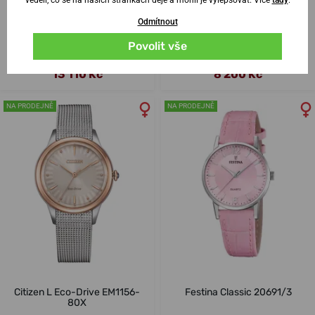
Odmítnout
Tissot Seastar 1000 Quartz
Citizen Tsuyosa Automatic 37
Lady T120.210.22.111.00
mm NJ0200-50Z
Povolit vše
v pátek 14. 8. u vás
v pátek 14. 8. u vás
Skladem
Skladem
13 110 Kč
8 200 Kč
NA PRODEJNĚ
NA PRODEJNĚ
Citizen L Eco-Drive EM1156-
Festina Classic 20691/3
80X