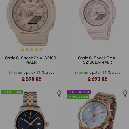
Casio G-Shock GMA-S2100-
Casio G-Shock GMA-
4AER
S2100BA-4AER
v pátek 14. 8. u vás
v pátek 14. 8. u vás
Skladem
Skladem
2 590 Kč
2 690 Kč
NA PRODEJNĚ
ŘEMÍNEK NAVÍC
NA PRODEJNĚ