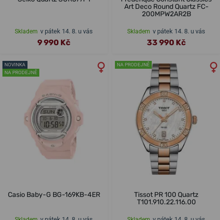
Art Deco Round Quartz FC-
200MPW2AR2B
v pátek 14. 8. u vás
v pátek 14. 8. u vás
Skladem
Skladem
9 990 Kč
33 990 Kč
NOVINKA
NA PRODEJNĚ
NA PRODEJNĚ
Casio Baby-G BG-169KB-4ER
Tissot PR 100 Quartz
T101.910.22.116.00
v pátek 14. 8. u vás
v pátek 14. 8. u vás
Skladem
Skladem