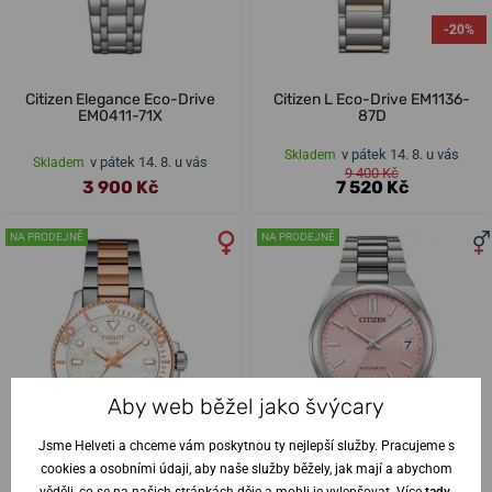
-20%
Citizen Elegance Eco-Drive
Citizen L Eco-Drive EM1136-
EM0411-71X
87D
v pátek 14. 8. u vás
Skladem
v pátek 14. 8. u vás
Skladem
9 400 Kč
3 900 Kč
7 520 Kč
NA PRODEJNĚ
NA PRODEJNĚ
Aby web běžel jako švýcary
Jsme Helveti a chceme vám poskytnou ty nejlepší služby. Pracujeme s
cookies a osobními údaji, aby naše služby běžely, jak mají a abychom
věděli, co se na našich stránkách děje a mohli je vylepšovat. Více
tady
.