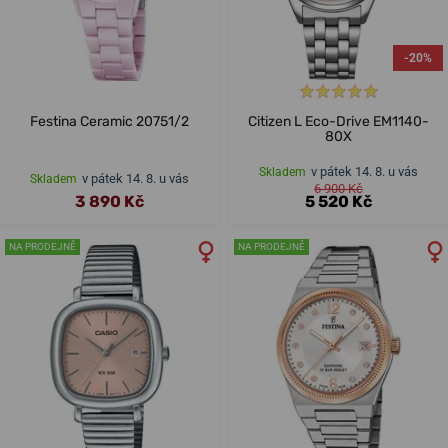
-20%
Festina Ceramic 20751/2
Citizen L Eco-Drive EM1140-
80X
v pátek 14. 8. u vás
Skladem
v pátek 14. 8. u vás
Skladem
6 900 Kč
3 890 Kč
5 520 Kč
NA PRODEJNĚ
NA PRODEJNĚ