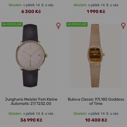
v pátek 14. 8. u vás
v pátek 14. 8. u vás
Skladem
Skladem
6 300 Kč
1 990 Kč
NA PRODEJNĚ
NA PRODEJNĚ
Junghans Meister Fein Kleine
Bulova Classic 97L185 Goddess
Automatic 27/7232.00
of Time
v pátek 14. 8. u vás
v pátek 14. 8. u vás
Skladem
Skladem
36 990 Kč
10 400 Kč