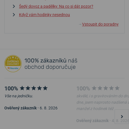
Šedý dovoz a padělky: Na co si dát pozor?
Když vám hodinky nesednou
Vstoupit do poradny
↓
100% zákazníků
náš
obchod doporučuje
100%
100%
Vše na jedničku.
skvělé, i s gravírováním do d
dne, jsem naprosto nadšená 
Ověřený zákazník
•
6. 8. 2026
manžel z hodinek též
Ověřený zákazník
•
4. 8. 202