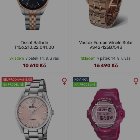
Tissot Ballade
Vostok Europe Vilnele Solar
T156.210.22.041.00
VS42-125B754B
v pátek 14. 8. u vás
v pátek 14. 8. u vás
Skladem
Skladem
10 610 Kč
16 490 Kč
NEJPRODÁVANĚJŠÍ
NOVINKA
NA PRODEJNĚ
NA PRODEJNĚ