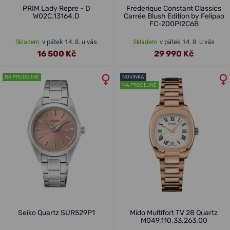
PRIM Lady Repre - D
Frederique Constant Classics
W02C.13164.D
Carrée Blush Edition by Felipao
FC-200PI2C6B
v pátek 14. 8. u vás
v pátek 14. 8. u vás
Skladem
Skladem
16 500 Kč
29 990 Kč
NA PRODEJNĚ
NOVINKA
NA PRODEJNĚ
Seiko Quartz SUR529P1
Mido Multifort TV 28 Quartz
M049.110.33.263.00