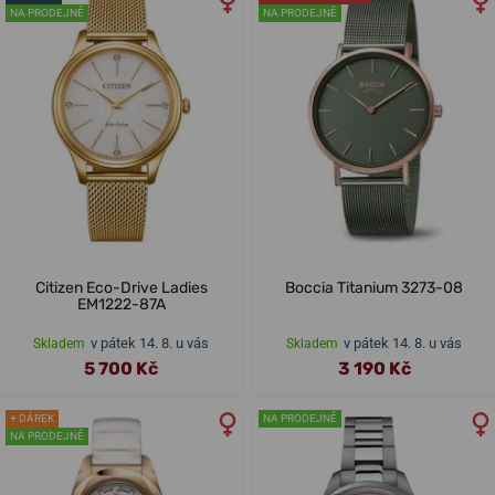
NA PRODEJNĚ
NA PRODEJNĚ
Citizen Eco-Drive Ladies
Boccia Titanium 3273-08
EM1222-87A
v pátek 14. 8. u vás
v pátek 14. 8. u vás
Skladem
Skladem
5 700 Kč
3 190 Kč
+ DÁREK
NA PRODEJNĚ
NA PRODEJNĚ