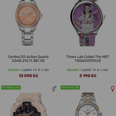
Certina DS Action Quartz
Timex Lab Collab The MET
C048.210.11.381.00
TW2W24900U8
v pátek 14. 8. u vás
v pátek 14. 8. u vás
Skladem
Skladem
12 590 Kč
3 190 Kč
NA PRODEJNĚ
NA PRODEJNĚ