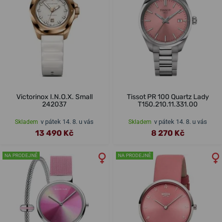
Victorinox I.N.O.X. Small
Tissot PR 100 Quartz Lady
242037
T150.210.11.331.00
v pátek 14. 8. u vás
v pátek 14. 8. u vás
Skladem
Skladem
13 490 Kč
8 270 Kč
NA PRODEJNĚ
NA PRODEJNĚ