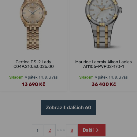
Certina DS-2 Lady
Maurice Lacroix Aikon Ladies
C049.210.33.026.00
AI1106-PVP02-170-1
v pátek 14. 8. u vás
v pátek 14. 8. u vás
Skladem
Skladem
13 690 Kč
36 400 Kč
Zobrazit dalších 60
Další
1
2
8