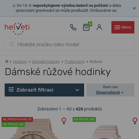
⚠️ Do 14. 8.
neposkytujeme výměnu baterií na počkání
a doba
zpracování gravírování se může prodloužit. Omlouváme se.
0
Menu
Hodinky
Dámské hodinky
Podle barvy
Růžové
Dámské růžové hodinky
Řadit dle:
Zobrazit filtraci
Doporučené
Zobrazeno 1 — 60 z
426
produktů
NEJPRODÁVANĚJŠÍ
NA PRODEJNĚ
NA PRODEJNĚ