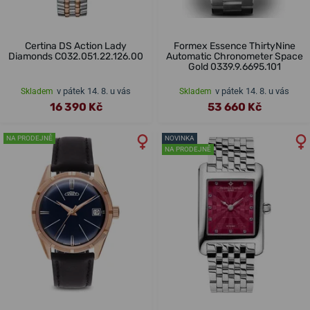
Certina DS Action Lady
Formex Essence ThirtyNine
Diamonds C032.051.22.126.00
Automatic Chronometer Space
Gold 0339.9.6695.101
v pátek 14. 8. u vás
v pátek 14. 8. u vás
Skladem
Skladem
16 390 Kč
53 660 Kč
NA PRODEJNĚ
NOVINKA
NA PRODEJNĚ