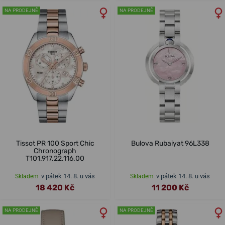
NA PRODEJNĚ
NA PRODEJNĚ
Tissot PR 100 Sport Chic
Bulova Rubaiyat 96L338
Chronograph
T101.917.22.116.00
v pátek 14. 8. u vás
v pátek 14. 8. u vás
Skladem
Skladem
18 420 Kč
11 200 Kč
NA PRODEJNĚ
NA PRODEJNĚ