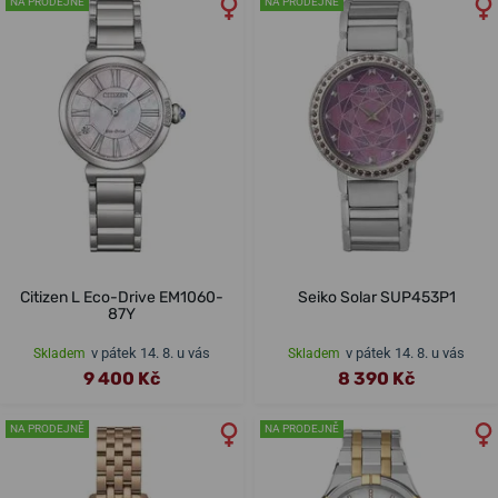
NA PRODEJNĚ
NA PRODEJNĚ
Citizen L Eco-Drive EM1060-
Seiko Solar SUP453P1
87Y
v pátek 14. 8. u vás
v pátek 14. 8. u vás
Skladem
Skladem
9 400 Kč
8 390 Kč
NA PRODEJNĚ
NA PRODEJNĚ