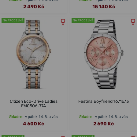
2 490 Kč
15 140 Kč
NA PRODEJNĚ
NA PRODEJNĚ
Citizen Eco-Drive Ladies
Festina Boyfriend 16716/3
EM0506-77A
v pátek 14. 8. u vás
v pátek 14. 8. u vás
Skladem
Skladem
4 600 Kč
2 690 Kč