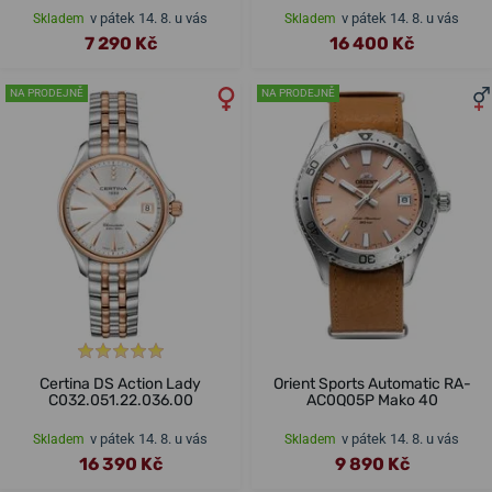
v pátek 14. 8. u vás
v pátek 14. 8. u vás
Skladem
Skladem
7 290 Kč
16 400 Kč
NA PRODEJNĚ
NA PRODEJNĚ
Certina DS Action Lady
Orient Sports Automatic RA-
C032.051.22.036.00
AC0Q05P Mako 40
v pátek 14. 8. u vás
v pátek 14. 8. u vás
Skladem
Skladem
16 390 Kč
9 890 Kč