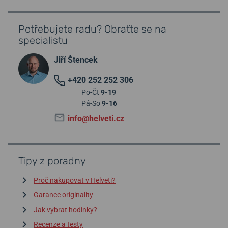
Potřebujete radu? Obraťte se na
specialistu
Jiří Štencek
+420 252 252 306
Po-Čt
9-19
Pá-So
9-16
info@helveti.cz
Tipy z poradny
Proč nakupovat v Helveti?
Garance originality
Jak vybrat hodinky?
Recenze a testy