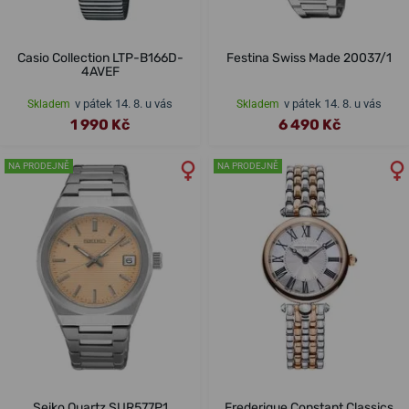
Casio Collection LTP-B166D-
Festina Swiss Made 20037/1
4AVEF
v pátek 14. 8. u vás
v pátek 14. 8. u vás
Skladem
Skladem
1 990 Kč
6 490 Kč
NA PRODEJNĚ
NA PRODEJNĚ
Seiko Quartz SUR577P1
Frederique Constant Classics