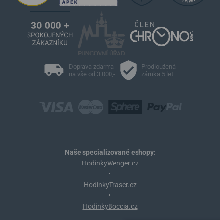
Doprava zdarma
Prodloužená
na vše od 3 000,-
záruka 5 let
Naše specializované eshopy:
HodinkyWenger.cz
•
HodinkyTraser.cz
•
HodinkyBoccia.cz