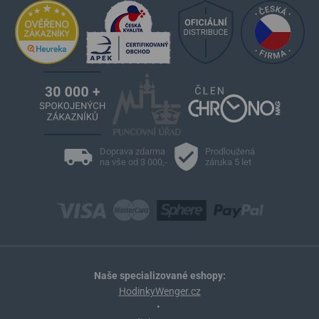
Doprava zdarma
Prodloužená
na vše od 3 000,-
záruka 5 let
Naše specializované eshopy:
HodinkyWenger.cz
•