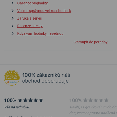
Garance originality
Volíme správnou velikost hodinek
Záruka a servis
Recenze a testy
Když vám hodinky nesednou
Vstoupit do poradny
↓
100% zákazníků
náš
obchod doporučuje
100%
100%
Vše na jedničku.
skvělé, i s gravírováním do d
dne, jsem naprosto nadšená 