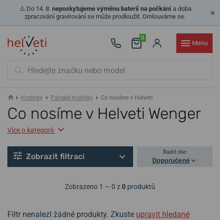
⚠️ Do 14. 8.
neposkytujeme výměnu baterií na počkání
a doba
zpracování gravírování se může prodloužit. Omlouváme se.
0
Menu
Hodinky
Pánské hodinky
Co nosíme v Helveti
Co nosíme v Helveti Wenger
Více o kategorii
Řadit dle:
Zobrazit filtraci
Doporučené
Zobrazeno 1 — 0 z
0
produktů
Filtr nenalezl žádné produkty. Zkuste
upravit hledané