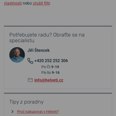
vlastnosti
nebo
zrušit filtr
.
Potřebujete radu? Obraťte se na
specialistu
Jiří Štencek
+420 252 252 306
Po-Čt
9-19
Pá-So
9-16
info@helveti.cz
Tipy z poradny
Proč nakupovat v Helveti?