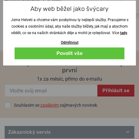
Ověřený zákazník
•
6. 8. 2026
manžel z hodinek též
Aby web běžel jako švýcary
Ověřený zákazník
•
4. 8. 202
Jsme Helveti a chceme vám poskytnou ty nejlepší služby. Pracujeme s
cookies a osobními údaji, aby naše služby běžely, jak mají a abychom
věděli, co se na našich stránkách děje a mohli je vylepšovat. Více
tady
.
Odmítnout
Povolit vše
Novinky ze světa hodinek budete vědět jako
první
1x za měsíc, přímo do e-mailu
Přihlásit se
Souhlasím se
zasíláním
zajímavých novinek.
Zákaznický servis