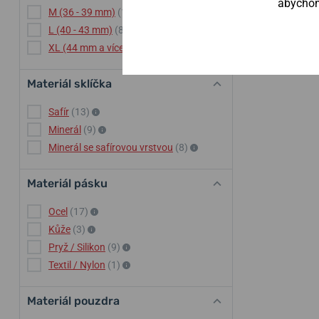
abychom 
M (36 - 39 mm)
(13)
L (40 - 43 mm)
(8)
XL (44 mm a více)
(9)
Materiál sklíčka
Safír
(13)
Minerál
(9)
Minerál se safírovou vrstvou
(8)
Materiál pásku
Ocel
(17)
Kůže
(3)
Pryž / Silikon
(9)
Textil / Nylon
(1)
Materiál pouzdra