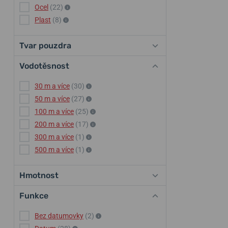
Ocel
(22)
Plast
(8)
Tvar pouzdra
Vodotěsnost
30 m a více
(30)
50 m a více
(27)
100 m a více
(25)
200 m a více
(17)
300 m a více
(1)
500 m a více
(1)
Hmotnost
Funkce
Bez datumovky
(2)