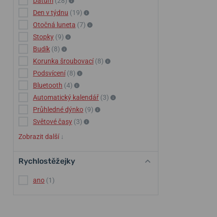
Datum
(28)
Den v týdnu
(19)
Otočná luneta
(7)
Stopky
(9)
Budík
(8)
Korunka šroubovací
(8)
Podsvícení
(8)
Bluetooth
(4)
Automatický kalendář
(3)
Průhledné dýnko
(9)
Světové časy
(3)
Zobrazit další
↓
Rychlostěžejky
ano
(1)