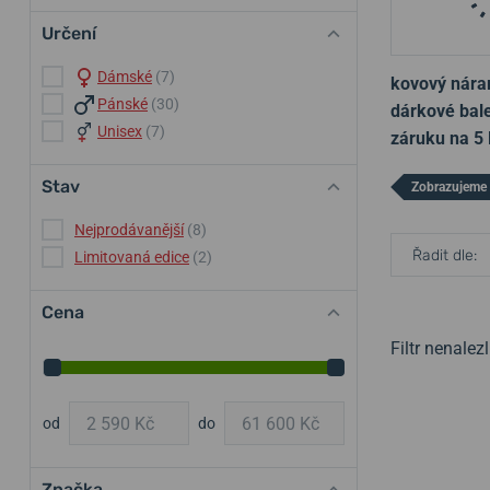
Určení
Dámské
(7)
kovový nár
Pánské
(30)
dárkové bale
Unisex
(7)
záruku na 5 
Stav
Zobrazujeme 
Nejprodávanější
(8)
Řadit dle:
Limitovaná edice
(2)
Cena
Filtr nenale
od
do
Značka