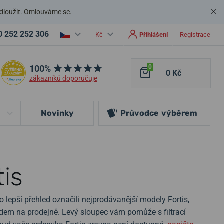
dloužit. Omlouváme se.
0 252 252 306
Kč
Přihlášení
Registrace
100%
0
0 Kč
zákazníků doporučuje
Novinky
Průvodce
výběrem
tis
o lepší přehled označili nejprodávanější modely Fortis,
ladem na prodejně. Levý sloupec vám pomůže s filtrací