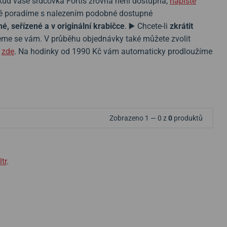
kud vaše srdcovka Fortis zrovna není dostupná,
napište
bně poradíme s nalezením podobné dostupné
é, seřízené a v originální krabičce
. ▶️ Chcete-li
zkrátit
veme se vám. V průběhu objednávky také můžete zvolit
e
zde
. Na hodinky od 1990 Kč vám automaticky prodloužíme
Zobrazeno 1 — 0 z
0
produktů
ltr
.