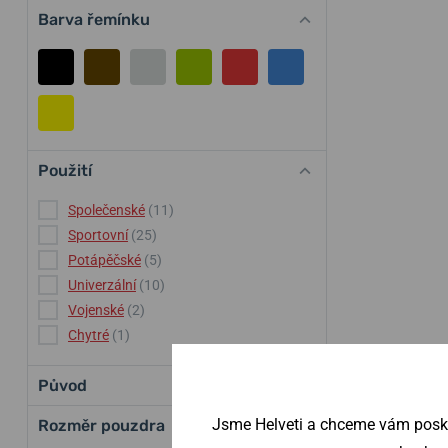
Barva řemínku
Použití
Společenské
(11)
Sportovní
(25)
Potápěčské
(5)
Univerzální
(10)
Vojenské
(2)
Chytré
(1)
Původ
Jsme Helveti a chceme vám poskyt
Rozměr pouzdra