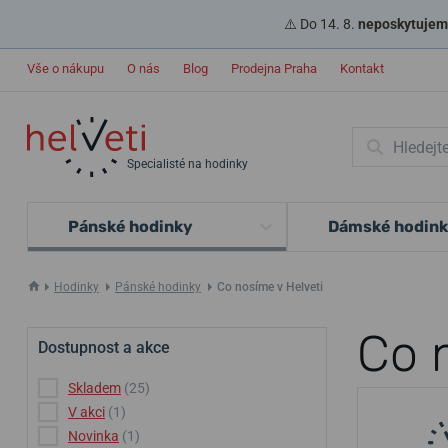
⚠️ Do 14. 8.
neposkytujeme
Vše o nákupu
O nás
Blog
Prodejna Praha
Kontakt
Specialisté na hodinky
Pánské hodinky
Dámské hodin
Hodinky
Pánské hodinky
Co nosíme v Helveti
Co n
Dostupnost a akce
Skladem
(25)
V akci
(1)
Novinka
(1)