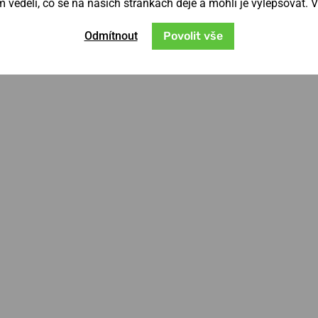
věděli, co se na našich stránkách děje a mohli je vylepšovat. 
Odmítnout
Povolit vše