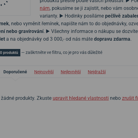
produktů přesně podle vašich představ. ▶️ Po
nám
, pokusíme se ji zajistit, nebo vám oso
varianty. ▶️ Hodinky posíláme
pečlivě zabalen
amek
, nebo vyměnit řemínek, napište nám to do objednávky, oz
ní nebo gravírování
. ▶️ Všechny informace o nákupu se dozvít
let
a na objednávky od 3 000,- od nás máte
dopravu zdarma
.
— zaškrtněte ve filtru, co je pro vás důležité
0 produktů
Doporučené
Nejnovější
Nejlevnější
Nejdražší
zl žádné produkty. Zkuste
upravit hledané vlastnosti
nebo
zrušit fi