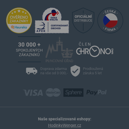
Doprava zdarma
Prodloužená
na vše od 3 000,-
záruka 5 let
Naše specializované eshopy:
HodinkyWenger.cz