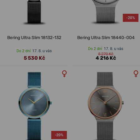
-20%
Bering Ultra Slim 18132-132
Bering Ultra Slim 18440-004
17. 8. u vás
Do 2 dní
17. 8. u vás
Do 2 dní
5 270 Kč
5 530 Kč
4 216 Kč
-20%