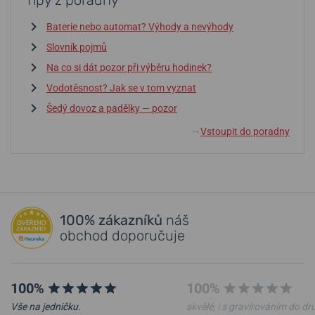
Tipy z poradny
Baterie nebo automat? Výhody a nevýhody
Slovník pojmů
Na co si dát pozor při výběru hodinek?
Vodotěsnost? Jak se v tom vyznat
Šedý dovoz a padělky — pozor
Vstoupit do poradny
↓
100% zákazníků
náš
obchod doporučuje
100%
100%
Vše na jedničku.
skvělé, i s gravírováním do d