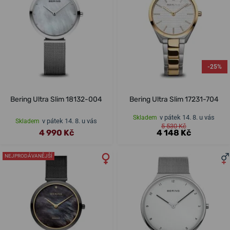
-25%
Bering Ultra Slim 18132-004
Bering Ultra Slim 17231-704
v pátek 14. 8. u vás
Skladem
v pátek 14. 8. u vás
Skladem
5 530 Kč
4 990 Kč
4 148 Kč
NEJPRODÁVANĚJŠÍ