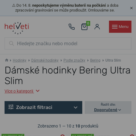
⚠️ Do 14. 8.
neposkytujeme výměnu baterií na počkání
a doba
zpracování gravírování se může prodloužit. Omlouváme se.
0
Menu
Hodinky
Dámské hodinky
Podle značky
Bering
Ultra Slim
Dámské hodinky Bering Ultra
Slim
Více o kategorii
Řadit dle:
Zobrazit filtraci
Doporučené
Zobrazeno 1 — 10 z
10
produktů