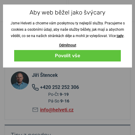
26. 8. u vás
26. 8. u vás
Do 10 dní
Do 10 dní
Aby web běžel jako švýcary
5 270 Kč
5 270 Kč
Jsme Helveti a chceme vám poskytnou ty nejlepší služby. Pracujeme s
cookies a osobními údaji, aby naše služby běžely, jak mají a abychom
věděli, co se na našich stránkách děje a mohli je vylepšovat. Více
tady
.
Odmítnout
Povolit vše
Potřebujete radu? Obraťte se na
specialistu
Jiří Štencek
+420 252 252 306
Po-Čt
9-19
Pá-So
9-16
info@helveti.cz