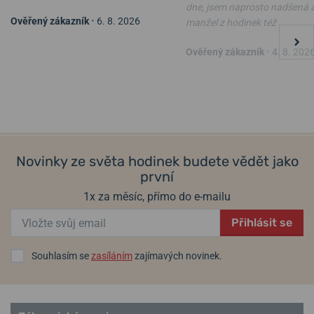
dne, jsem naprosto nadšená 
Ověřený zákazník
•
6. 8. 2026
manžel z hodinek též
Ověřený zákazník
•
4. 8. 202
Novinky ze světa hodinek budete vědět jako
první
1x za měsíc, přímo do e-mailu
Přihlásit se
Souhlasím se
zasíláním
zajímavých novinek.