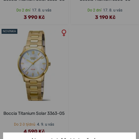
17. 8. u vás
17. 8. u vás
Do 2 dní
Do 2 dní
3 990 Kč
3 190 Kč
NOVINKA
Boccia Titanium Solar 3363-05
4. 9. u vás
Do 2-3 týdnů
4 590 Kč