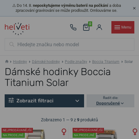
⚠️ Do 14. 8.
neposkytujeme výměnu baterií na počkání
a doba
zpracování gravírování se může prodloužit. Omlouváme se.
0
Menu
Hodinky
Dámské hodinky
Podle značky
Boccia Titanium
Solar
Dámské hodinky Boccia
Titanium Solar
Řadit dle:
Zobrazit filtraci
Doporučené
Zobrazeno 1 — 9 z
9
produktů
NEJPRODÁVANĚJŠÍ
NEJPRODÁVANĚJŠÍ
NA PRODEJNĚ
NA PRODEJNĚ