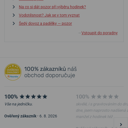
Na co si dát pozor při výběru hodinek?
Vodotěsnost? Jak se v tom vyznat
Šedý dovoz a padělky — pozor
Vstoupit do poradny
↓
100% zákazníků
náš
obchod doporučuje
100%
100%
Vše na jedničku.
skvělé, i s gravírováním do d
dne, jsem naprosto nadšená 
Ověřený zákazník
•
6. 8. 2026
manžel z hodinek též