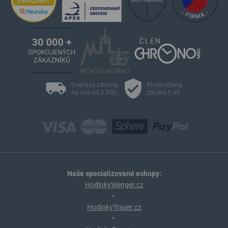
Doprava zdarma
Prodloužená
na vše od 3 000,-
záruka 5 let
Naše specializované eshopy:
HodinkyWenger.cz
•
HodinkyTraser.cz
•