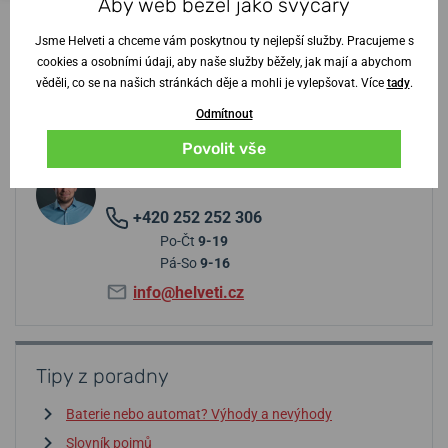
Aby web běžel jako švýcary
Jsme Helveti a chceme vám poskytnou ty nejlepší služby. Pracujeme s
cookies a osobními údaji, aby naše služby běžely, jak mají a abychom
věděli, co se na našich stránkách děje a mohli je vylepšovat. Více
tady
.
Potřebujete radu? Obraťte se na
Odmítnout
specialistu
Povolit vše
Jiří Štencek
+420 252 252 306
Po-Čt
9-19
Pá-So
9-16
info@helveti.cz
Tipy z poradny
Baterie nebo automat? Výhody a nevýhody
Slovník pojmů