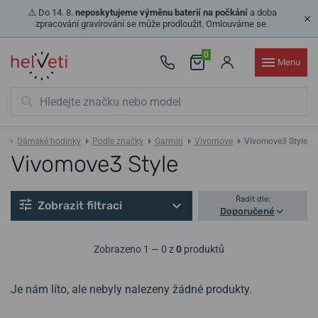
⚠️ Do 14. 8.
neposkytujeme výměnu baterií na počkání
a doba
zpracování gravírování se může prodloužit. Omlouváme se.
0
Menu
ky
Dámské hodinky
Podle značky
Garmin
Vivomove
Vivomove3 Style
Vivomove3 Style
Řadit dle:
Zobrazit filtraci
Doporučené
Zobrazeno 1 — 0 z
0
produktů
Je nám líto, ale nebyly nalezeny žádné produkty.