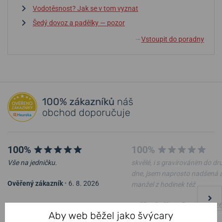
Vodotěsnost? Jak se v tom vyznat
Šedý dovoz a padělky — pozor
Vstoupit do poradny
↓
100% zákazníků
náš
obchod doporučuje
100%
100%
Vše na jedničku.
skvělé, i s gravírováním do d
dne, jsem naprosto nadšená 
Ověřený zákazník
•
6. 8. 2026
manžel z hodinek též
Ověřený zákazník
•
4. 8. 202
Aby web běžel jako švýcary