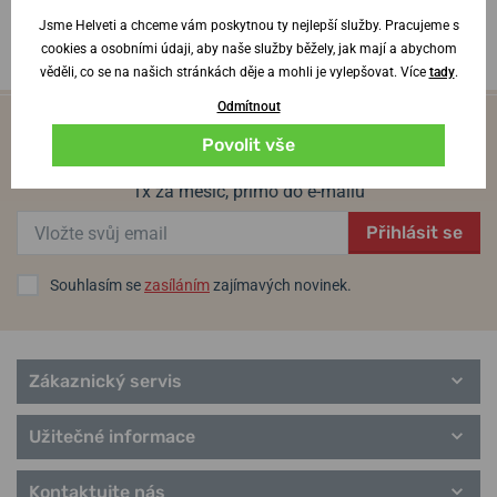
Jsme Helveti a chceme vám poskytnou ty nejlepší služby. Pracujeme s
cookies a osobními údaji, aby naše služby běžely, jak mají a abychom
věděli, co se na našich stránkách děje a mohli je vylepšovat. Více
tady
.
Odmítnout
Novinky ze světa hodinek budete vědět jako
Povolit vše
první
1x za měsíc, přímo do e-mailu
Přihlásit se
Souhlasím se
zasíláním
zajímavých novinek.
Zákaznický servis
Užitečné informace
Kontaktujte nás