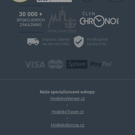
Doprava zdarma
Prodloužená
na vše od 3 000,-
záruka 5 let
Naše specializované eshopy:
HodinkyWenger.cz
•
HodinkyTraser.cz
•
HodinkyBoccia.cz