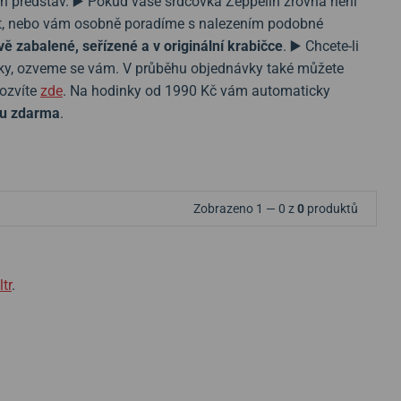
ch představ. ▶️ Pokud vaše srdcovka Zeppelin zrovna není
stit, nebo vám osobně poradíme s nalezením podobné
vě zabalené, seřízené a v originální krabičce
. ▶️ Chcete-li
vky, ozveme se vám. V průběhu objednávky také můžete
dozvíte
zde
. Na hodinky od 1990 Kč vám automaticky
u zdarma
.
Zobrazeno 1 — 0 z
0
produktů
ltr
.