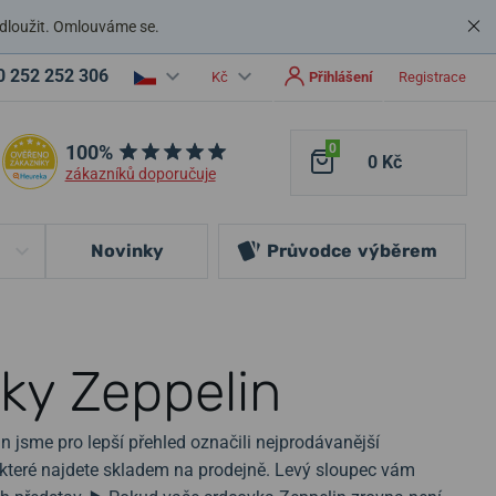
dloužit. Omlouváme se.
0 252 252 306
Kč
Přihlášení
Registrace
100%
0
0 Kč
zákazníků doporučuje
Novinky
Průvodce
výběrem
y Zeppelin
 jsme pro lepší přehled označili nejprodávanější
 které najdete skladem na prodejně. Levý sloupec vám