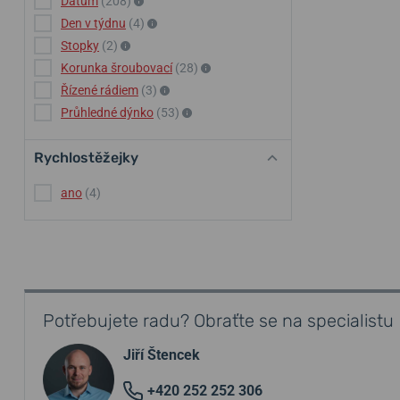
Datum
(208)
Den v týdnu
(4)
Stopky
(2)
Korunka šroubovací
(28)
Řízené rádiem
(3)
Průhledné dýnko
(53)
Rychlostěžejky
ano
(4)
Potřebujete radu? Obraťte se na specialistu
Jiří Štencek
+420 252 252 306