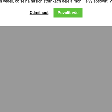
věděli, co se na našich stránkách děje a mohli je vylepšovat. 
Odmítnout
Povolit vše