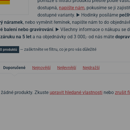
pomůže s filtrací produktů přesně podle vaši
dostupná,
napište nám
, pokusíme se ji zaji
dostupné varianty. ▶️ Hodinky posíláme
pečli
ový náramek
, nebo vyměnit řemínek, napište nám to do objedná
é balení nebo gravírování
. ▶️ Všechny informace o nákupu se 
e
záruku na 5 let
a na objednávky od 3 000,- od nás máte
doprav
— zaškrtněte ve filtru, co je pro vás důležité
0 produktů
Doporučené
Nejnovější
Nejlevnější
Nejdražší
zl žádné produkty. Zkuste
upravit hledané vlastnosti
nebo
zrušit fi