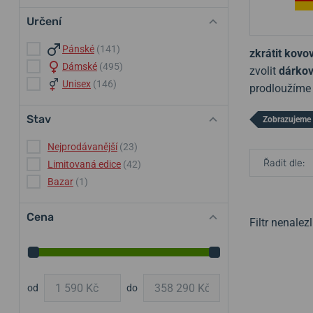
Určení
Pánské
(141)
zkrátit kov
Dámské
(495)
zvolit
dárkov
Unisex
(146)
prodloužím
Stav
Zobrazujeme 
Nejprodávanější
(23)
Řadit dle:
Limitovaná edice
(42)
Bazar
(1)
Cena
Filtr nenale
od
do