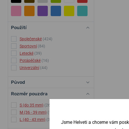
Použití
Společenské
(424)
Sportovní
(84)
Letecké
(39)
Potápěčské
(16)
Univerzální
(44)
Původ
Rozměr pouzdra
S (do 35 mm)
(261)
M (36 - 39 mm)
(192)
L (40 - 43 mm)
(39)
Jsme Helveti a chceme vám poskyt