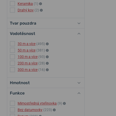
Keramika
(1)
Drahý kov
(2)
Tvar pouzdra
Vodotěsnost
30 m a více
(495)
50 m a více
(381)
100 m a více
(93)
200 m a více
(28)
300 m a více
(16)
Hmotnost
Funkce
Mimostředná vteřinovka
(9)
Bez datumovky
(223)