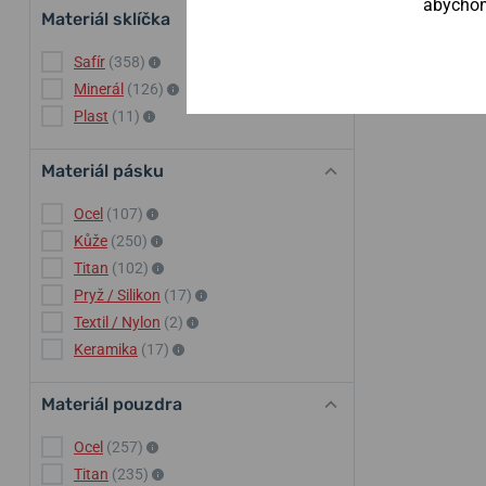
abychom 
Materiál sklíčka
Safír
(358)
Minerál
(126)
Plast
(11)
Materiál pásku
Ocel
(107)
Kůže
(250)
Titan
(102)
Pryž / Silikon
(17)
Textil / Nylon
(2)
Keramika
(17)
Materiál pouzdra
Ocel
(257)
Titan
(235)