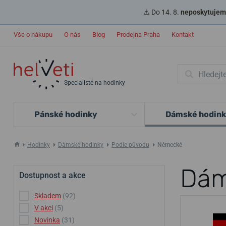
⚠️ Do 14. 8.
neposkytujeme
Vše o nákupu
O nás
Blog
Prodejna Praha
Kontakt
Specialisté na hodinky
Pánské hodinky
Dámské hodin
Hodinky
Dámské hodinky
Podle původu
Německé
Dám
Dostupnost a akce
Skladem
(92)
V akci
(5)
Novinka
(31)