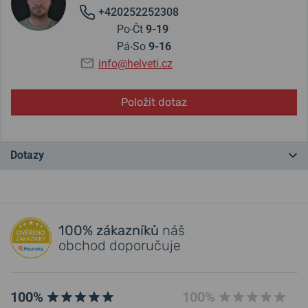
+420252252308
Po-Čt
9-19
Pá-So
9-16
info@helveti.cz
Položit dotaz
Dotazy
Máte otázku? Zanechte nám komentář
100% zákazníků
náš
Přidat dotaz
obchod doporučuje
100%
100%