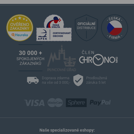
Doprava zdarma
Prodloužená
na vše od 3 000,-
záruka 5 let
Naše specializované eshopy: