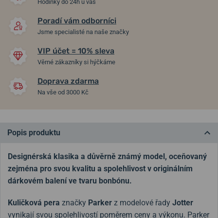
Hodinky do 24h u vás
14. 8. u vás
14. 8. u vás
Skladem
Skladem
6 800 Kč
690 Kč
4 760 Kč
390 Kč
Poradí vám odborníci
Jsme specialisté na naše značky
VIP účet = 10% sleva
Věrné zákazníky si hýčkáme
Doprava zdarma
Na vše od 3000 Kč
Popis produktu
Designérská klasika a důvěrně známý model, oceňovaný
zejména pro svou kvalitu a spolehlivost v originálním
dárkovém balení ve tvaru bonbónu.
Kuličková pera
značky
Parker
z modelové řady
Jotter
vynikají svou spolehlivostí poměrem ceny a výkonu. Parker