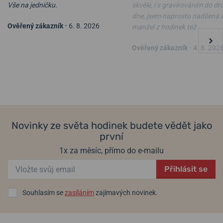
Vše na jedničku.
skvělé, i s gravírováním do d
dne, jsem naprosto nadšená 
Ověřený zákazník
•
6. 8. 2026
manžel z hodinek též
Ověřený zákazník
•
4. 8. 202
Novinky ze světa hodinek budete vědět jako
první
1x za měsíc, přímo do e-mailu
Přihlásit se
Souhlasím se
zasíláním
zajímavých novinek.