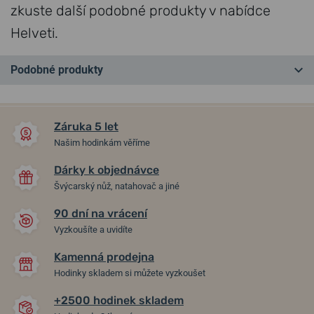
zkuste další podobné produkty v nabídce
Helveti.
Podobné produkty
NA PRODEJNĚ
NA PRODEJNĚ
Záruka 5 let
Našim hodinkám věříme
Dárky k objednávce
Švýcarský nůž, natahovač a jiné
90 dní na vrácení
-30%
-43%
Vyzkoušíte a uvidíte
Kamenná prodejna
Set Parker Sonnet Black GT
Dárkový voucher Akademie
Hodinky skladem si můžete vyzkoušet
1501/8893371
psaní 2000/330000
+2500 hodinek skladem