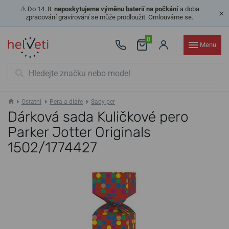
⚠️ Do 14. 8.
neposkytujeme výměnu baterií na počkání
a doba
zpracování gravírování se může prodloužit. Omlouváme se.
0
Menu
Ostatní
Pera a diáře
Sady per
Dárková sada Kuličkové pero
Parker Jotter Originals
1502/1774427