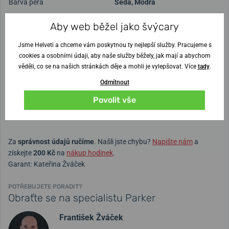
Barva pera
Šedá
,
Modrá
Materiál pera
Plast
Aby web běžel jako švýcary
Materiál hrotu
Ocel
Jsme Helveti a chceme vám poskytnou ty nejlepší služby. Pracujeme s
Možnost gravírování
Ne
cookies a osobními údaji, aby naše služby běžely, jak mají a abychom
věděli, co se na našich stránkách děje a mohli je vylepšovat. Více
tady
.
Hmotnost
0.015
Odmítnout
Šířka
6 cm
Povolit vše
Výška
19.5 cm
Délka
6 cm
Za
správnost údajů ručíme
. Našli jste chybu?
Napište nám
a
získejte
200 Kč
na
nákup hodinek
.
Garant: Kateřina Žváček
POTŘEBUJETE PORADIT?
Obraťte se na specialistu Parker
František Žváček