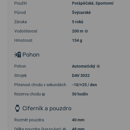
Použití
Potápěčské
,
Sportovní
Původ
Švýcarské
Záruka
5 roků
Vodotěsnost
200 m
Hmotnost
154 g
Pohon
Pohon
Automatický
Strojek
DAV 3032
Přesnost chodu v sekundách
-10/+25 / den
Rezerva chodu
50 hodin
Ciferník a pouzdro
Rozměr pouzdra
40 mm
Délka pouzdra (lug-to-lug):
48 mm