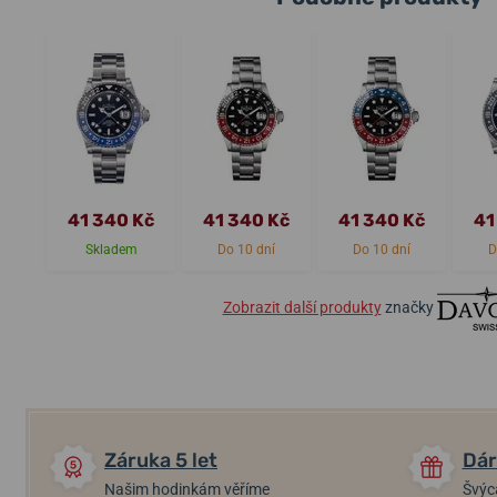
41 340 Kč
41 340 Kč
41 340 Kč
41
Skladem
Do 10 dní
Do 10 dní
D
Zobrazit další produkty
značky
Záruka 5 let
Dár
Našim hodinkám věříme
Švýc