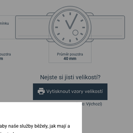
emínku
ouzdra
Průměr pouzdra
mm
40 mm
Nejste si jisti velikostí?
Vytisknout vzory velikostí
(U tisku nastavte Měřítko: Výchozí)
by naše služby běžely, jak mají a