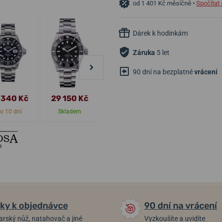
od 1 401 Kč měsíčně •
Spočítat 
Dárek k hodinkám
Záruka
5 let
90 dní na bezplatné
vrácení
 340 Kč
29 150 Kč
38 400 Kč
31 200 Kč
o 10 dní
Skladem
Skladem
Skladem
ky k objednávce
90 dní na vrácení
arský nůž, natahovač a jiné
Vyzkoušíte a uvidíte