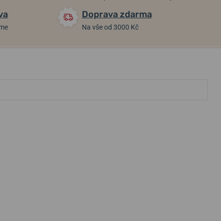
va
Doprava zdarma
áme
Na vše od 3000 Kč