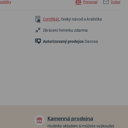
splátky
Porovnat
Dotaz
Certifikát
, český návod a krabička
Zkrácení řemínku zdarma
Autorizovaný prodejce
Davosa
25 180 Kč
28 600 Kč
22 530 Kč
Skladem
Skladem
Skladem
Kamenná prodejna
Hodinky skladem si můžete vyzkoušet