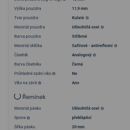
Výška pouzdra
11,9 mm
Tvar pouzdra
Kulaté
Materiál pouzdra
Ušlechtilá ocel
Barva pouzdra
Stříbrné
Materiál sklíčka
Safírové - antireflexní
Číselník
Analogový
Barva číselníku
Černá
Průhledné zadní víko
Ne
Víko na závit
Ano
Řemínek
Materiál pásku
Ušlechtilá ocel
Spona
překlápěcí
Šířka pásku
20 mm