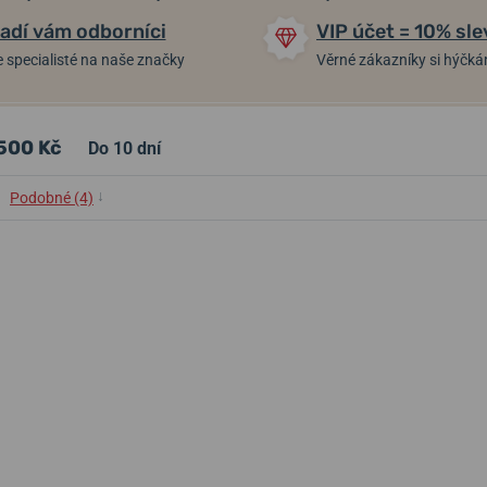
adí vám odborníci
VIP účet = 10% sle
 specialisté na naše značky
Věrné zákazníky si hýčk
500 Kč
Do 10 dní
↓
Podobné (4)