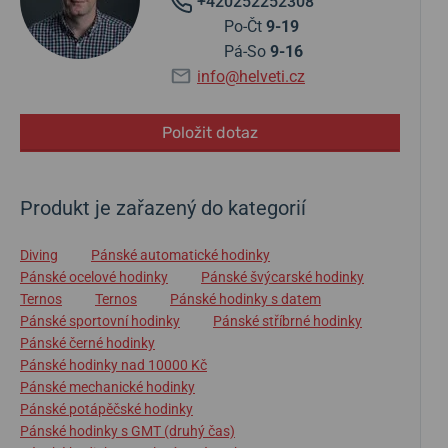
+420252252308
Po-Čt
9-19
Pá-So
9-16
info@helveti.cz
Položit dotaz
Produkt je zařazený do kategorií
Diving
Pánské automatické hodinky
Pánské ocelové hodinky
Pánské švýcarské hodinky
Ternos
Ternos
Pánské hodinky s datem
Pánské sportovní hodinky
Pánské stříbrné hodinky
Pánské černé hodinky
Pánské hodinky nad 10000 Kč
Pánské mechanické hodinky
Pánské potápěčské hodinky
Pánské hodinky s GMT (druhý čas)