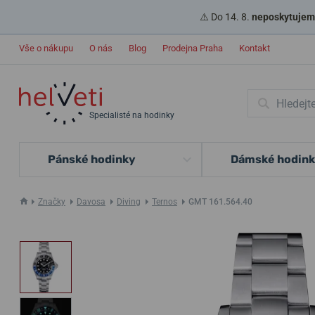
⚠️ Do 14. 8.
neposkytujeme
Vše o nákupu
O nás
Blog
Prodejna Praha
Kontakt
Specialisté na hodinky
Pánské hodinky
Dámské hodin
Značky
Davosa
Diving
Ternos
GMT 161.564.40