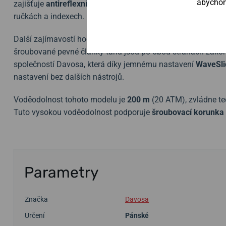
abychom 
zajišťuje
antireflexní vrstva
. Přehlednost ve tmě pak zaji
ručkách a indexech.
Další zajímavostí hodinek Ternos Professional je přepraco
šroubované pevné články tahu jsou po obou stranách zako
společností Davosa, která díky jemnému nastavení
WaveSli
nastavení bez dalších nástrojů.
Voděodolnost tohoto modelu je
200 m
(20 ATM), zvládne ted
Tuto vysokou voděodolnost podporuje
šroubovací korunka
Parametry
Značka
Davosa
Určení
Pánské