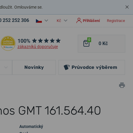
dloužit. Omlouváme se.
0 252 252 306
Kč
Přihlášení
Registrace
100%
0
0 Kč
zákazníků doporučuje
Novinky
Průvodce
výběrem
nos GMT 161.564.40
Automatický