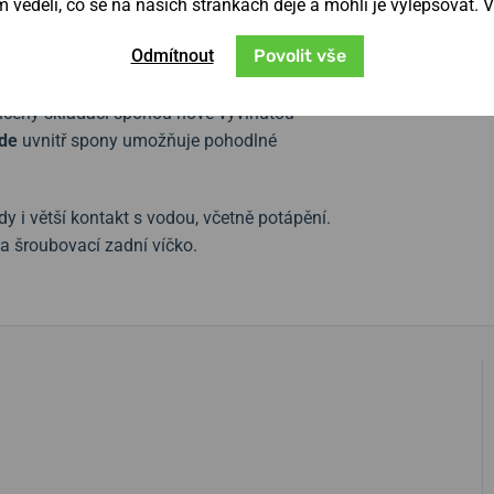
věděli, co se na našich stránkách děje a mohli je vylepšovat. 
šťuje luminiscence SuperLumiNova® BGW9 na
Odmítnout
Povolit vše
vaný ocelový tah
TriaLink
. Jednotlivě
nčeny skládací sponou nově vyvinutou
de
uvnitř spony umožňuje pohodlné
y i větší kontakt s vodou, včetně potápění.
a šroubovací zadní víčko.