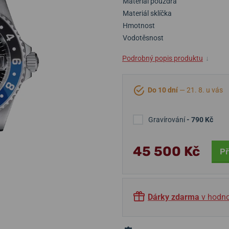
Materiál pouzdra
Materiál sklíčka
Hmotnost
Vodotěsnost
Podrobný popis produktu
↓
Do 10 dní
— 21. 8. u vás
Gravírování
- 790 Kč
45 500 Kč
Př
Dárky zdarma
v hodno