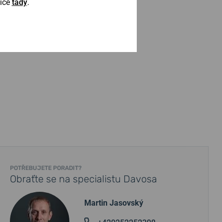
Více
tady
.
POTŘEBUJETE PORADIT?
Obraťte se na specialistu Davosa
Martin Jasovský