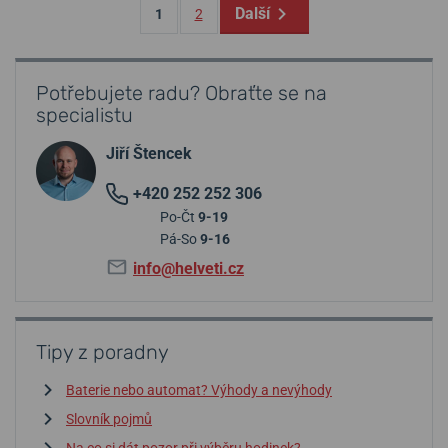
Další
1
2
Potřebujete radu? Obraťte se na
specialistu
Jiří Štencek
+420 252 252 306
Po-Čt
9-19
Pá-So
9-16
info@helveti.cz
Tipy z poradny
Baterie nebo automat? Výhody a nevýhody
Slovník pojmů
Na co si dát pozor při výběru hodinek?