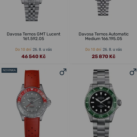
Davosa Ternos GMT Lucent
Davosa Ternos Automatic
161.592.05
Medium 166.195.05
26. 8. u vás
26. 8. u vás
Do 10 dní
Do 10 dní
46 540 Kč
25 870 Kč
NOVINKA