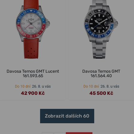
Davosa Ternos GMT Lucent
Davosa Ternos GMT
161.593.65
161.564.40
26. 8. u vás
26. 8. u vás
Do 10 dní
Do 10 dní
42 900 Kč
45 500 Kč
Zobrazit dalších 60