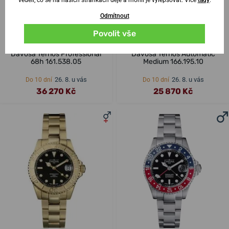
Odmítnout
Povolit vše
Davosa Ternos Professional
Davosa Ternos Automatic
68h 161.538.05
Medium 166.195.10
26. 8. u vás
26. 8. u vás
Do 10 dní
Do 10 dní
36 270 Kč
25 870 Kč