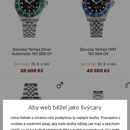
Davosa Ternos Diver
Davosa Ternos GMT
Automatic 161.550.07
161.564.04
26. 8. u vás
26. 8. u vás
Do 10 dní
Do 10 dní
28 600 Kč
45 500 Kč
Aby web běžel jako švýcary
Jsme Helveti a chceme vám poskytnou ty nejlepší služby. Pracujeme s
cookies a osobními údaji, aby naše služby běžely, jak mají a abychom
věděli, co se na našich stránkách děje a mohli je vylepšovat. Více
tady
.