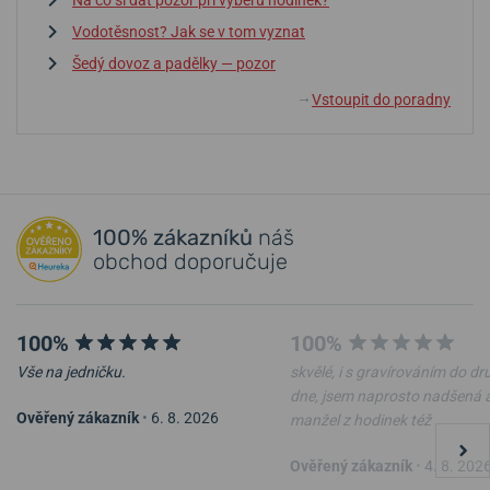
Vodotěsnost? Jak se v tom vyznat
Šedý dovoz a padělky — pozor
Vstoupit do poradny
↓
100% zákazníků
náš
obchod doporučuje
100%
100%
Vše na jedničku.
skvělé, i s gravírováním do d
dne, jsem naprosto nadšená 
Ověřený zákazník
•
6. 8. 2026
manžel z hodinek též
Ověřený zákazník
•
4. 8. 202