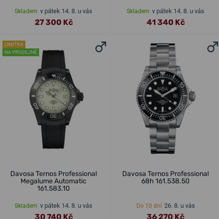
v pátek 14. 8. u vás
v pátek 14. 8. u vás
Skladem
Skladem
27 300 Kč
41 340 Kč
LIMITKA
NA PRODEJNĚ
Davosa Ternos Professional
Davosa Ternos Professional
Megalume Automatic
68h 161.538.50
161.583.10
v pátek 14. 8. u vás
26. 8. u vás
Skladem
Do 10 dní
30 740 Kč
36 270 Kč