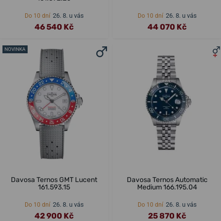
26. 8. u vás
26. 8. u vás
Do 10 dní
Do 10 dní
46 540 Kč
44 070 Kč
NOVINKA
Davosa Ternos GMT Lucent
Davosa Ternos Automatic
161.593.15
Medium 166.195.04
26. 8. u vás
26. 8. u vás
Do 10 dní
Do 10 dní
42 900 Kč
25 870 Kč