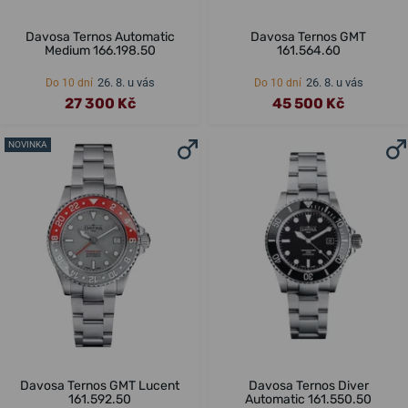
Davosa Ternos Automatic
Davosa Ternos GMT
Medium 166.198.50
161.564.60
26. 8. u vás
26. 8. u vás
Do 10 dní
Do 10 dní
27 300 Kč
45 500 Kč
NOVINKA
Davosa Ternos GMT Lucent
Davosa Ternos Diver
161.592.50
Automatic 161.550.50