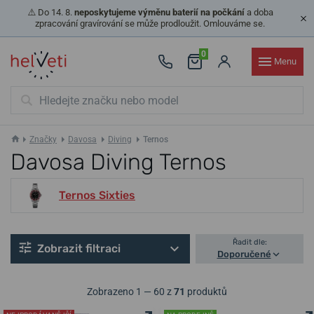
⚠️ Do 14. 8.
neposkytujeme výměnu baterií na počkání
a doba
zpracování gravírování se může prodloužit. Omlouváme se.
0
Menu
Značky
Davosa
Diving
Ternos
Davosa Diving Ternos
Ternos Sixties
Řadit dle:
Zobrazit filtraci
Doporučené
Zobrazeno 1 — 60 z
71
produktů