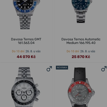
Davosa Ternos GMT
Davosa Ternos Automatic
161.563.04
Medium 166.195.40
26. 8. u vás
26. 8. u vás
Do 10 dní
Do 10 dní
44 070 Kč
25 870 Kč
NOVINKA