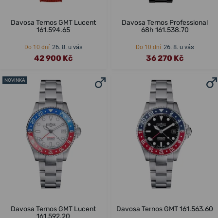
Davosa Ternos GMT Lucent
Davosa Ternos Professional
161.594.65
68h 161.538.70
26. 8. u vás
26. 8. u vás
Do 10 dní
Do 10 dní
42 900 Kč
36 270 Kč
NOVINKA
Davosa Ternos GMT Lucent
Davosa Ternos GMT 161.563.60
161.592.20