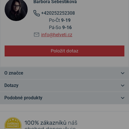
Barbora Šebestíková
+420252252308
Po-Čt
9-19
Pá-So
9-16
info@helveti.cz
Položit dotaz
O značce
Kořeny značky Festina sahají do Švýcarska roku 1902, kde tato
Dotazy
značka vzniká. Následně se přes několik majitelů dostává pod
španělskou nadvládu. Část produkce je ale stále kompletována ve
Podobné produkty
Švýcarsku a nese tak označení Swiss Made.
Máte otázku? Zanechte nám komentář
Recenze modelů a další zajímavosti o značce najdete také na blogu.
Přidat dotaz
100% zákazníků
náš
S více než stoletou tradicí se Festina stala velmi populárním
obchod doporučuje