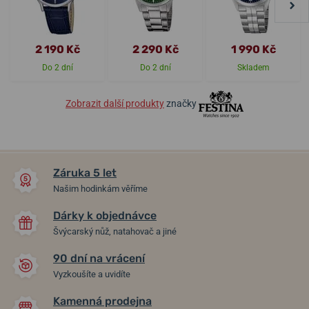
2 190 Kč
2 290 Kč
1 990 Kč
Do 2 dní
Do 2 dní
Skladem
Zobrazit další produkty
značky
Záruka 5 let
Našim hodinkám věříme
Dárky k objednávce
Švýcarský nůž, natahovač a jiné
90 dní na vrácení
Vyzkoušíte a uvidíte
Kamenná prodejna