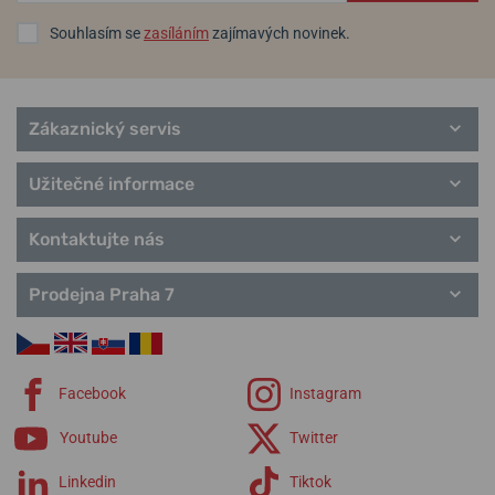
Chrono Sport
Elegance
Souhlasím se
zasíláním
zajímavých novinek.
Extra
Zákaznický servis
Užitečné informace
Kontaktujte nás
Prodejna Praha 7
Facebook
Instagram
Youtube
Twitter
Linkedin
Tiktok