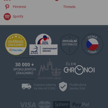
Pinterest
Threads
Spotify
Doprava zdarma
Prodloužená
na vše od 3 000,-
záruka 5 let