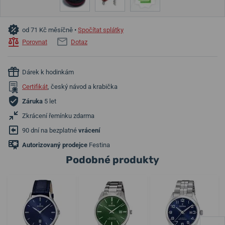
od 71 Kč měsíčně •
Spočítat splátky
Porovnat
Dotaz
Dárek k hodinkám
Certifikát
, český návod a krabička
Záruka
5 let
Zkrácení řemínku zdarma
90 dní na bezplatné
vrácení
Autorizovaný prodejce
Festina
Podobné produkty