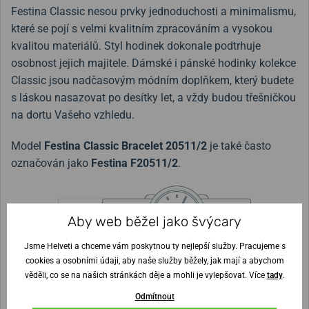
Festina Classic nesou prvky jednoduchosti a minimalismu,
které se pojí s velmi kvalitním zpracováním a vysokou
kvalitou materiálů. Styl hodinek dokonale podtrhuje
osobnost jejich majitele. Dámské i pánské hodinky kolekce
Classic jsou nadčasovým módním doplňkem, který budete
s láskou nasazovat po desítky let, a vždy budou třešničkou
na dortu Vašeho vzhledu.
Model
Festina Classic Bracelet 20511/2
je také často
označován jako
Festina F20511/2
.
Šířka řemínku
Aby web běžel jako švýcary
19,8 mm
Jsme Helveti a chceme vám poskytnou ty nejlepší služby. Pracujeme s
Průměr pouzdra
39,3 mm
Výška pouzdra
cookies a osobními údaji, aby naše služby běžely, jak mají a abychom
věděli, co se na našich stránkách děje a mohli je vylepšovat. Více
tady
.
Odmítnout
Nejste si jisti velikostí?