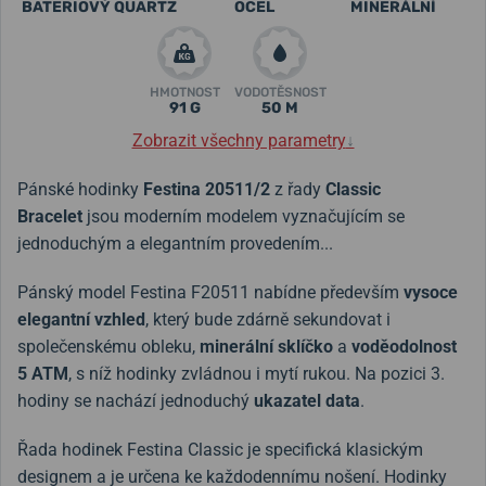
BATERIOVÝ QUARTZ
OCEL
MINERÁLNÍ
HMOTNOST
VODOTĚSNOST
91 G
50 M
Zobrazit všechny parametry
↓
Pánské hodinky
Festina 20511/2
z řady
Classic
Bracelet
jsou moderním modelem vyznačujícím se
jednoduchým a elegantním provedením...
Pánský model Festina F20511 nabídne především
vysoce
elegantní vzhled
, který bude zdárně sekundovat i
společenskému obleku,
minerální sklíčko
a
voděodolnost
5 ATM
, s níž hodinky zvládnou i mytí rukou. Na pozici 3.
hodiny se nachází jednoduchý
ukazatel data
.
Řada hodinek Festina Classic je specifická klasickým
designem a je určena ke každodennímu nošení. Hodinky