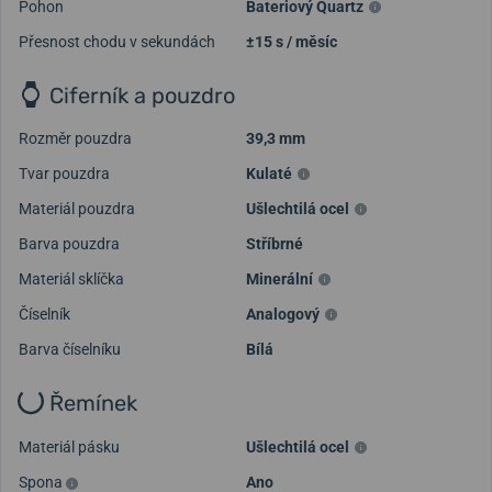
Pohon
Bateriový Quartz
Přesnost chodu v sekundách
±15 s / měsíc
Ciferník a pouzdro
Rozměr pouzdra
39,3 mm
Tvar pouzdra
Kulaté
Materiál pouzdra
Ušlechtilá ocel
Barva pouzdra
Stříbrné
Materiál sklíčka
Minerální
Číselník
Analogový
Barva číselníku
Bílá
Řemínek
Materiál pásku
Ušlechtilá ocel
Spona
Ano