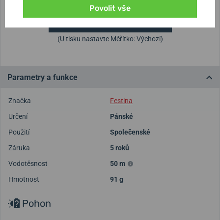
Povolit vše
Vytisknout vzory velikostí
(U tisku nastavte Měřítko: Výchozí)
Parametry a funkce
Značka
Festina
Určení
Pánské
Použití
Společenské
Záruka
5 roků
Vodotěsnost
50 m
Hmotnost
91 g
Pohon