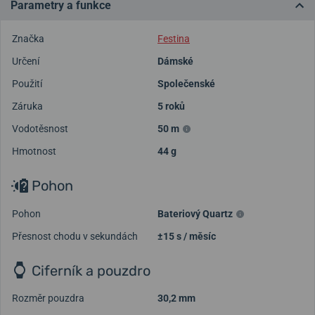
Parametry a funkce
Značka
Festina
Určení
Dámské
Použití
Společenské
Záruka
5 roků
Vodotěsnost
50 m
Hmotnost
44 g
Pohon
Pohon
Bateriový Quartz
Přesnost chodu v sekundách
±15 s / měsíc
Ciferník a pouzdro
Rozměr pouzdra
30,2 mm