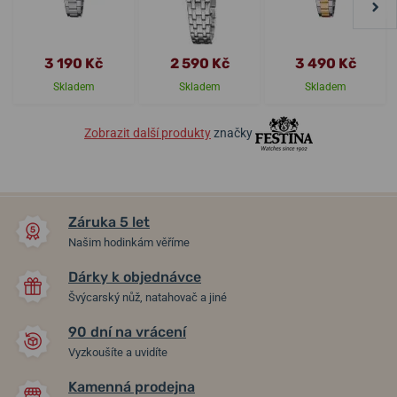
3 190 Kč
2 590 Kč
3 490 Kč
Skladem
Skladem
Skladem
Zobrazit další produkty
značky
Záruka 5 let
Našim hodinkám věříme
Dárky k objednávce
Švýcarský nůž, natahovač a jiné
90 dní na vrácení
Vyzkoušíte a uvidíte
Kamenná prodejna