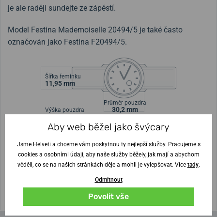
je ale raději sundejte ze zápěstí.
Model Festina Mademoiselle 20494/5 je také často
označován jako Festina F20494/5.
Šířka řemínku
11,95 mm
Průměr pouzdra
30,2 mm
Výška pouzdra
Aby web běžel jako švýcary
Nejste si jisti velikostí?
Jsme Helveti a chceme vám poskytnou ty nejlepší služby. Pracujeme s
cookies a osobními údaji, aby naše služby běžely, jak mají a abychom
Vytisknout vzory velikostí
věděli, co se na našich stránkách děje a mohli je vylepšovat. Více
tady
.
Odmítnout
(U tisku nastavte Měřítko: Výchozí)
Povolit vše