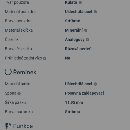
Tvar pouzdra
Kulaté
Materiál pouzdra
Ušlechtilá ocel
Barva pouzdra
Stříbrné
Materiál sklíčka
Minerální
Číselník
Analogový
Barva číselníku
Růžová perleť
Průhledné zadní víko
Ne
Řemínek
Materiál pásku
Ušlechtilá ocel
Spona
Posuvná zaklapovací
Šířka pásku
11,95 mm
Barva náramku
Stříbrná
Funkce