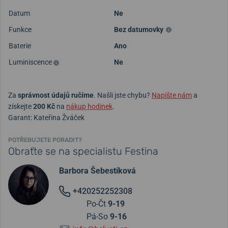
Datum
Ne
Funkce
Bez datumovky
Baterie
Ano
Luminiscence
Ne
Za
správnost údajů ručíme
. Našli jste chybu?
Napište nám
a
získejte
200 Kč
na
nákup hodinek
.
Garant: Kateřina Žváček
POTŘEBUJETE PORADIT?
Obraťte se na specialistu Festina
Barbora Šebestíková
+420252252308
Po-Čt
9-19
Pá-So
9-16