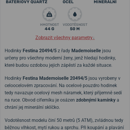
BATERIOVÝ QUARTZ
OCEL
MINERÁLNÍ
HMOTNOST
VODOTĚSNOST
44 G
50 M
Zobrazit všechny parametry
↓
Hodinky
Festina 20494/5
z řady
Mademoiselle
jsou
určeny pro všechny moderní ženy, jenž hledají hodinky,
které budou ozdobou jejich zápěstí za každé situace.
Hodinky
Festina Mademoiselle 20494/5
jsou vyrobeny v
celoocelovém zpracování. Na ocelové pouzdro hodinek
tedy navazuje ocelový mesh náramek, který příjemně sedí
na ruce. Obvod ciferníku je osázen
zdobnými kamínky
a
chrání jej minerální sklíčko.
Vodotěsnost modelu činí 50 metrů (5 ATM), zvládnou tedy
běžnou vlhkost, mytí rukou a sprchu. Při koupání a plavání