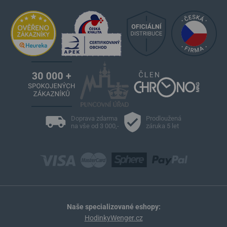
Doprava zdarma
Prodloužená
na vše od 3 000,-
záruka 5 let
Naše specializované eshopy:
HodinkyWenger.cz