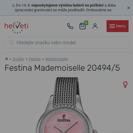
⚠️ Do 14. 8.
neposkytujeme výměnu baterií na počkání
a doba
zpracování gravírování se může prodloužit. Omlouváme se.
0
Menu
Značky
Festina
Mademoiselle
Festina Mademoiselle 20494/5