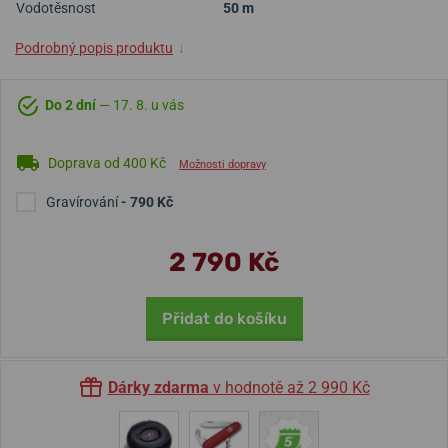
Vodotěsnost
50 m
Podrobný popis produktu
↓
Do 2 dní
— 17. 8. u vás
Doprava od 400 Kč
Možnosti dopravy
Gravírování
- 790 Kč
2 790 Kč
Přidat do košíku
Dárky zdarma
v hodnotě až 2 990 Kč