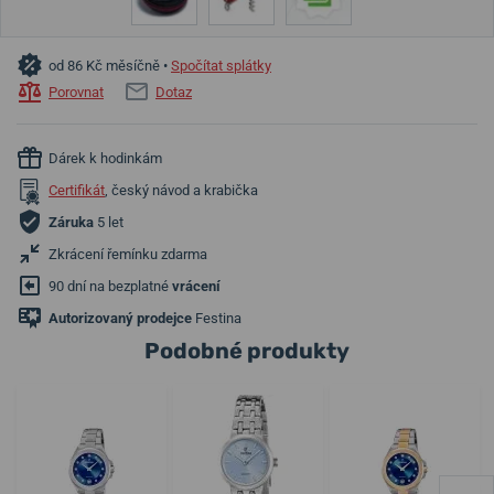
od 86 Kč měsíčně •
Spočítat splátky
Porovnat
Dotaz
Dárek k hodinkám
Certifikát
, český návod a krabička
Záruka
5 let
Zkrácení řemínku zdarma
90 dní na bezplatné
vrácení
Autorizovaný prodejce
Festina
Podobné produkty