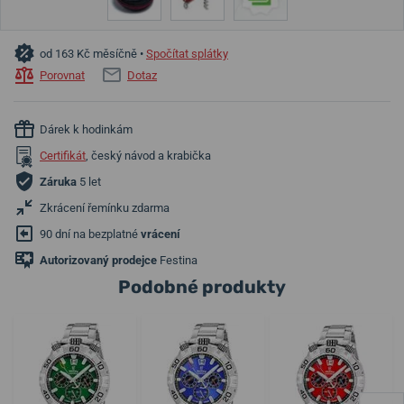
od 163 Kč měsíčně •
Spočítat splátky
Porovnat
Dotaz
Dárek k hodinkám
Certifikát
, český návod a krabička
Záruka
5 let
Zkrácení řemínku zdarma
90 dní na bezplatné
vrácení
Autorizovaný prodejce
Festina
Podobné produkty