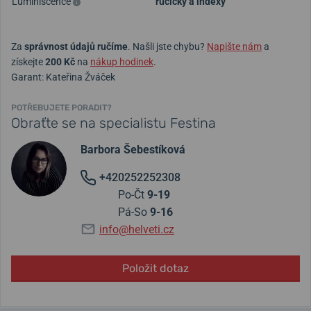
Luminiscence
ručičky a indexy
Za
správnost údajů ručíme
. Našli jste chybu?
Napište nám
a
získejte
200 Kč
na
nákup hodinek
.
Garant: Kateřina Žváček
POTŘEBUJETE PORADIT?
Obraťte se na specialistu Festina
Barbora Šebestíková
+420252252308
Po-Čt
9-19
Pá-So
9-16
info@helveti.cz
Položit dotaz