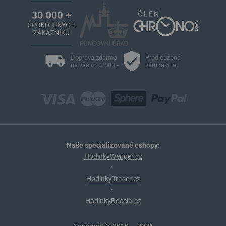
Doprava zdarma
Prodloužená
na vše od 3 000,-
záruka 5 let
Naše specializované eshopy:
HodinkyWenger.cz
•
HodinkyTraser.cz
•
HodinkyBoccia.cz