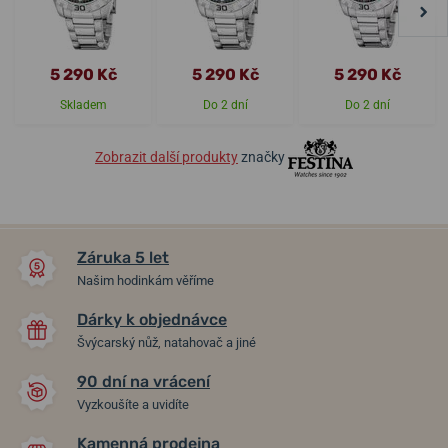
5 290 Kč
5 290 Kč
5 290 Kč
Skladem
Do 2 dní
Do 2 dní
Zobrazit další produkty
značky
Záruka 5 let
Našim hodinkám věříme
Dárky k objednávce
Švýcarský nůž, natahovač a jiné
90 dní na vrácení
Vyzkoušíte a uvidíte
Kamenná prodejna