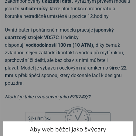
zakomponovaný
ukazatel data.
Výrazným prvkem modelu
jsou tři
subciferníky
, které plní funkci chronografu a
korunka netradičně umístěná u pozice 12.hodiny.
Uvnitř baterií poháněném modelu pracuje
japonský
quartzový strojek
VD57C
. Hodinky
disponují
voděodolností 100 m (10 ATM),
díky čemuž
zvládnou nejen základní kontakt s vodou při mytí rukou,
sprchování či dešti, ale bez obav s nimi můžete i
plavat. Model je vybaven ocelovým náramkem o
šířce 22
mm
s překlápěcí sponou, který dokonale ladí k designu
pouzdra.
Model je také označován jako
F20743/1
Šířka řemínku
22 mm
Aby web běžel jako švýcary
Výška pouzdra
Průměr pouzdra