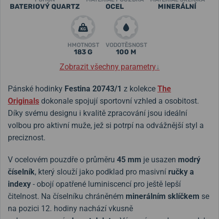
BATERIOVÝ QUARTZ
OCEL
MINERÁLNÍ
HMOTNOST
VODOTĚSNOST
183 G
100 M
Zobrazit všechny parametry
↓
Pánské hodinky
Festina 20743/1
z kolekce
The
Originals
dokonale spojují sportovní vzhled a osobitost.
Díky svému designu i kvalitě zpracování jsou ideální
volbou pro aktivní muže, jež si potrpí na odvážnější styl a
preciznost.
V ocelovém pouzdře o průměru
45 mm
je usazen
modrý
číselník
, který slouží jako podklad pro masivní
ručky a
indexy
- obojí opatřené luminiscencí pro ještě lepší
čitelnost. Na číselníku chráněném
minerálním sklíčkem
se
na pozici 12. hodiny nachází vkusně