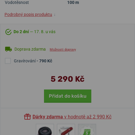
Vodotěsnost
100 m
Podrobný popis produktu
↓
Do 2 dní
— 17. 8. u vás
Doprava zdarma
Možnosti dopravy
Gravírování
- 790 Kč
5 290 Kč
Přidat do košíku
Dárky zdarma
v hodnotě až 2 990 Kč