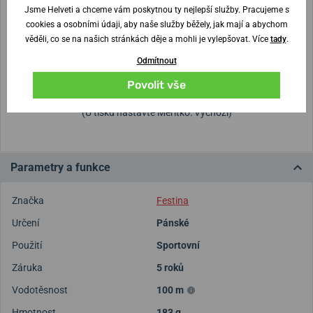
13,5 mm
45 mm
Jsme Helveti a chceme vám poskytnou ty nejlepší služby. Pracujeme s
cookies a osobními údaji, aby naše služby běžely, jak mají a abychom
věděli, co se na našich stránkách děje a mohli je vylepšovat. Více
tady
.
Nejste si jisti velikostí?
Odmítnout
Vytisknout vzory velikostí
Povolit vše
(U tisku nastavte Měřítko: Výchozí)
Parametry a funkce
Značka
Festina
Určení
Pánské
Použití
Sportovní
Záruka
5 roků
Vodotěsnost
100 m
Hmotnost
183 g