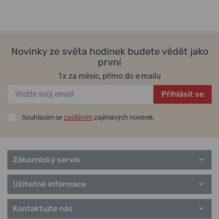
v pátek 14. 8. u vás
17. 8. u vás
Skladem
Do 2 dní
5 290 Kč
5 290 Kč
Populární modelové řady Festina
Automatic
Boyfriend
Novinky ze světa hodinek budete vědět jako
Ceramic
první
Classic
Connected D
1x za měsíc, přímo do e-mailu
Chronograph
Přihlásit se
Chrono Bike
Chrono Sport
Elegance
Souhlasím se
zasíláním
zajímavých novinek.
Extra
Zákaznický servis
Užitečné informace
Kontaktujte nás