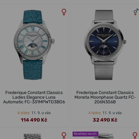
Frederique Constant Classics
Frederique Constant Classics
Ladies Elegance Luna
Moneta Moonphase Quartz FC-
Automatic FC-331MPWTD3BD6
206N3S6B
11. 9. u vás
11. 9. u vás
4 týdny
4 týdny
114 490 Kč
32 490 Kč
ŘEMÍNEK NAVÍC