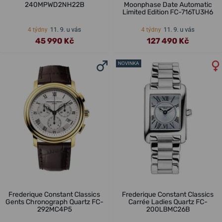
240MPWD2NH22B
Moonphase Date Automatic
Limited Edition FC-716TU3H6
11. 9. u vás
11. 9. u vás
4 týdny
4 týdny
45 990 Kč
127 490 Kč
NOVINKA
Frederique Constant Classics
Frederique Constant Classics
Gents Chronograph Quartz FC-
Carrée Ladies Quartz FC-
292MC4P5
200LBMC26B