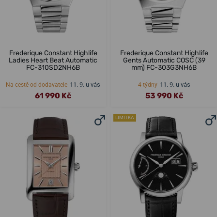
Frederique Constant Highlife
Frederique Constant Highlife
Ladies Heart Beat Automatic
Gents Automatic COSC (39
FC-310SD2NH6B
mm) FC-303G3NH6B
11. 9. u vás
11. 9. u vás
Na cestě od dodavatele
4 týdny
61 990 Kč
53 990 Kč
LIMITKA