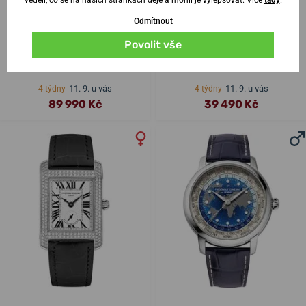
Odmítnout
Frederique Constant
Povolit vše
Frederique Constant Highlife
Manufacture Classic Date
Ladies Quartz FC-240N2NH3B
Automatic FC-706B3H6
11. 9. u vás
11. 9. u vás
4 týdny
4 týdny
89 990 Kč
39 490 Kč