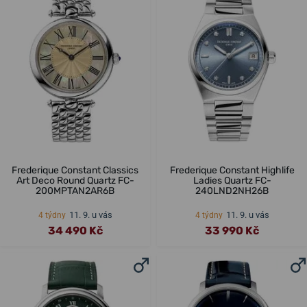
Frederique Constant Classics
Frederique Constant Highlife
Art Deco Round Quartz FC-
Ladies Quartz FC-
200MPTAN2AR6B
240LND2NH26B
11. 9. u vás
11. 9. u vás
4 týdny
4 týdny
34 490 Kč
33 990 Kč