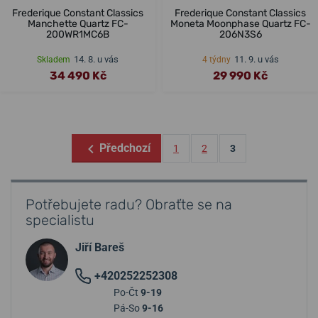
Frederique Constant Classics
Frederique Constant Classics
Manchette Quartz FC-
Moneta Moonphase Quartz FC-
200WR1MC6B
206N3S6
14. 8. u vás
11. 9. u vás
Skladem
4 týdny
34 490 Kč
29 990 Kč
Předchozí
1
2
3
Potřebujete radu? Obraťte se na
specialistu
Jiří Bareš
+420252252308
Po-Čt
9-19
Pá-So
9-16