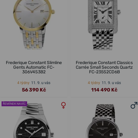
Frederique Constant Slimline
Frederique Constant Classics
Gents Automatic FC-
Carrée Small Seconds Quartz
306V4S3B2
FC-235S2CD6B
11. 9. u vás
11. 9. u vás
4 týdny
4 týdny
56 390 Kč
114 490 Kč
ŘEMÍNEK NAVÍC