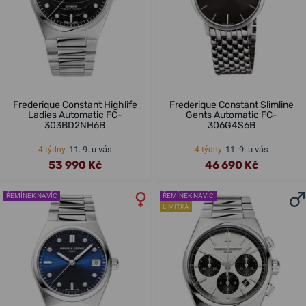
Frederique Constant Highlife
Frederique Constant Slimline
Ladies Automatic FC-
Gents Automatic FC-
303BD2NH6B
306G4S6B
11. 9. u vás
11. 9. u vás
4 týdny
4 týdny
53 990 Kč
46 690 Kč
ŘEMÍNEK NAVÍC
ŘEMÍNEK NAVÍC
LIMITKA