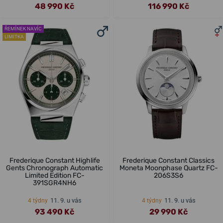
48 990 Kč
116 990 Kč
ŘEMÍNEK NAVÍC
LIMITKA
Frederique Constant Highlife
Frederique Constant Classics
Gents Chronograph Automatic
Moneta Moonphase Quartz FC-
Limited Edition FC-
206S3S6
391SGR4NH6
11. 9. u vás
11. 9. u vás
4 týdny
4 týdny
93 490 Kč
29 990 Kč