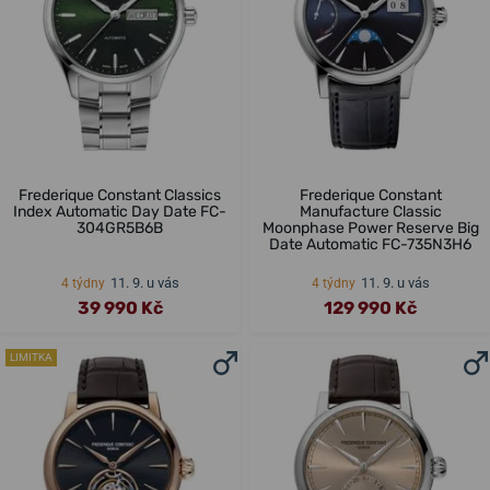
Frederique Constant Classics
Frederique Constant
Index Automatic Day Date FC-
Manufacture Classic
304GR5B6B
Moonphase Power Reserve Big
Date Automatic FC-735N3H6
11. 9. u vás
11. 9. u vás
4 týdny
4 týdny
39 990 Kč
129 990 Kč
LIMITKA