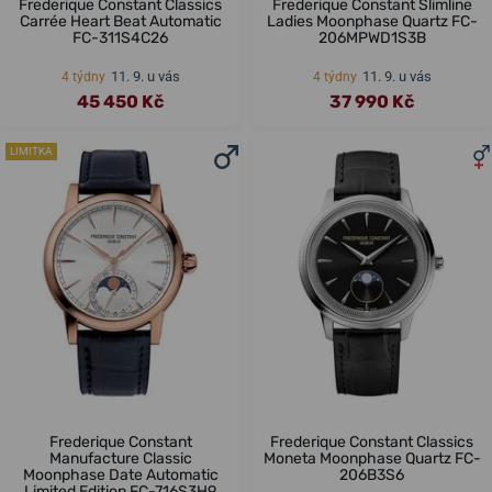
Frederique Constant Classics
Frederique Constant Slimline
Carrée Heart Beat Automatic
Ladies Moonphase Quartz FC-
FC-311S4C26
206MPWD1S3B
11. 9. u vás
11. 9. u vás
4 týdny
4 týdny
45 450 Kč
37 990 Kč
LIMITKA
Frederique Constant
Frederique Constant Classics
Manufacture Classic
Moneta Moonphase Quartz FC-
Moonphase Date Automatic
206B3S6
Limited Edition FC-716S3H9