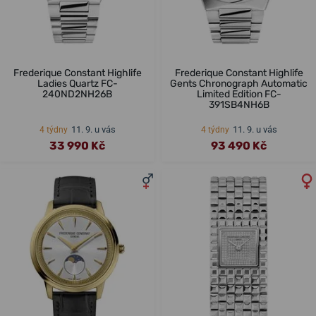
Frederique Constant Highlife
Frederique Constant Highlife
Ladies Quartz FC-
Gents Chronograph Automatic
240ND2NH26B
Limited Edition FC-
391SB4NH6B
11. 9. u vás
11. 9. u vás
4 týdny
4 týdny
33 990 Kč
93 490 Kč