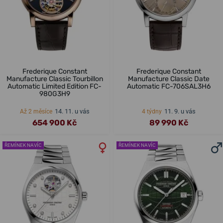
Frederique Constant
Frederique Constant
Manufacture Classic Tourbillon
Manufacture Classic Date
Automatic Limited Edition FC-
Automatic FC-706SAL3H6
980G3H9
14. 11. u vás
11. 9. u vás
Až 2 měsíce
4 týdny
654 900 Kč
89 990 Kč
ŘEMÍNEK NAVÍC
ŘEMÍNEK NAVÍC