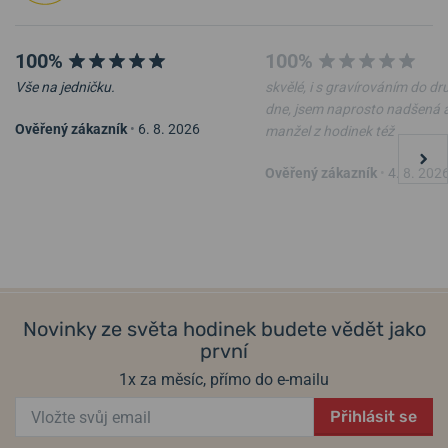
100%
100%
Vše na jedničku.
skvělé, i s gravírováním do d
dne, jsem naprosto nadšená 
Ověřený zákazník
•
6. 8. 2026
manžel z hodinek též
Ověřený zákazník
•
4. 8. 202
Novinky ze světa hodinek budete vědět jako
první
1x za měsíc, přímo do e-mailu
Přihlásit se