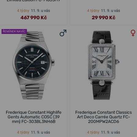
11. 9. u vás
11. 9. u vás
4 týdny
4 týdny
467 990 Kč
29 990 Kč
ŘEMÍNEK NAVÍC
Frederique Constant Highlife
Frederique Constant Classics
Gents Automatic COSC (39
Art Deco Carrée Quartz FC-
mm) FC-303BL3NH6B
200MPW2ACD6
11. 9. u vás
11. 9. u vás
4 týdny
4 týdny