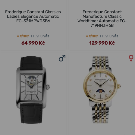
Frederique Constant Classics
Frederique Constant
Ladies Elegance Automatic
Manufacture Classic
FC-331MPWD3B6
Worldtimer Automatic FC-
719NN3H6B
11. 9. u vás
11. 9. u vás
4 týdny
4 týdny
64 990 Kč
129 990 Kč