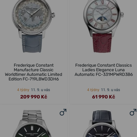
Frederique Constant
Frederique Constant Classics
Manufacture Classic
Ladies Elegance Luna
Worldtimer Automatic Limited
Automatic FC-331MPWRD3B6
Edition FC-719LBWD3DH6
11. 9. u vás
11. 9. u vás
4 týdny
4 týdny
209 990 Kč
61 990 Kč