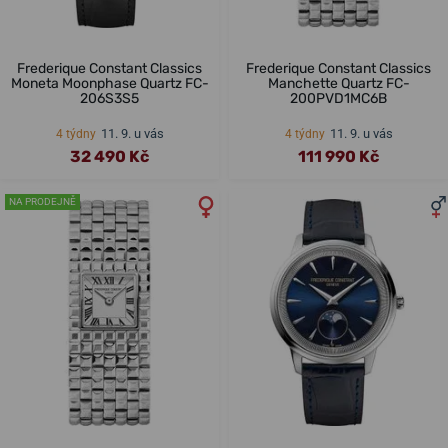
Frederique Constant Classics
Frederique Constant Classics
Moneta Moonphase Quartz FC-
Manchette Quartz FC-
206S3S5
200PVD1MC6B
11. 9. u vás
11. 9. u vás
4 týdny
4 týdny
32 490 Kč
111 990 Kč
NA PRODEJNĚ