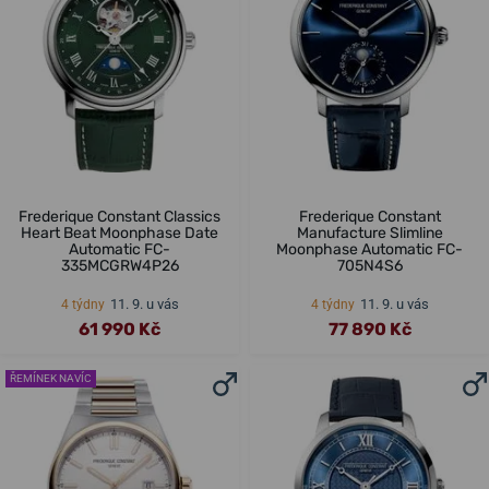
Frederique Constant Classics
Frederique Constant
Heart Beat Moonphase Date
Manufacture Slimline
Automatic FC-
Moonphase Automatic FC-
335MCGRW4P26
705N4S6
11. 9. u vás
11. 9. u vás
4 týdny
4 týdny
61 990 Kč
77 890 Kč
ŘEMÍNEK NAVÍC