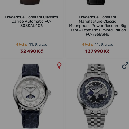
Frederique Constant Classics
Frederique Constant
Carrée Automatic FC-
Manufacture Classic
303SAL4C6
Moonphase Power Reserve Big
Date Automatic Limited Edition
FC-735B3H6
11. 9. u vás
11. 9. u vás
4 týdny
4 týdny
32 490 Kč
137 990 Kč