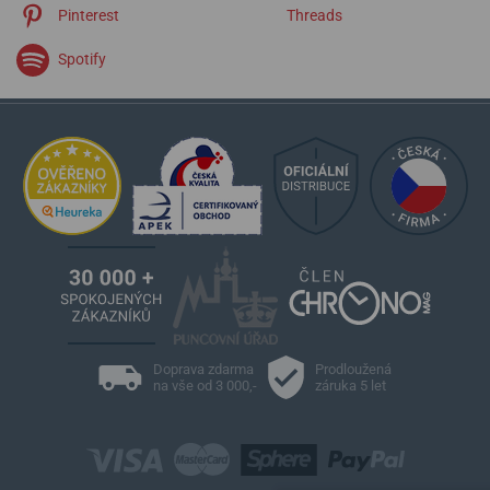
Pinterest
Threads
Spotify
Doprava zdarma
Prodloužená
na vše od 3 000,-
záruka 5 let