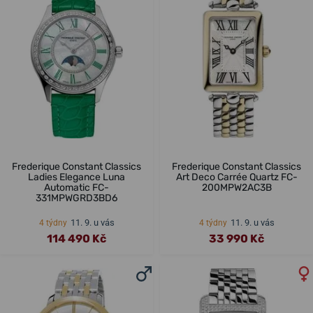
Frederique Constant Classics
Frederique Constant Classics
Ladies Elegance Luna
Art Deco Carrée Quartz FC-
Automatic FC-
200MPW2AC3B
331MPWGRD3BD6
11. 9. u vás
11. 9. u vás
4 týdny
4 týdny
114 490 Kč
33 990 Kč