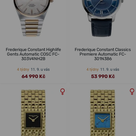
Frederique Constant Highlife
Frederique Constant Classics
Gents Automatic COSC FC-
Premiere Automatic FC-
303V4NH2B
301N3B6
11. 9. u vás
11. 9. u vás
4 týdny
4 týdny
64 990 Kč
53 990 Kč