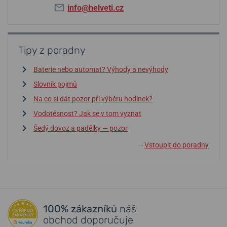
info@helveti.cz
Tipy z poradny
Baterie nebo automat? Výhody a nevýhody
Slovník pojmů
Na co si dát pozor při výběru hodinek?
Vodotěsnost? Jak se v tom vyznat
Šedý dovoz a padělky — pozor
Vstoupit do poradny
↓
100% zákazníků
náš
obchod doporučuje