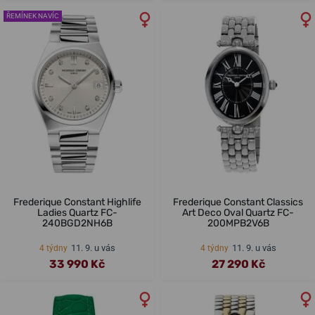
ŘEMÍNEK NAVÍC
Frederique Constant Highlife
Frederique Constant Classics
Ladies Quartz FC-
Art Deco Oval Quartz FC-
240BGD2NH6B
200MPB2V6B
11. 9. u vás
11. 9. u vás
4 týdny
4 týdny
33 990 Kč
27 290 Kč