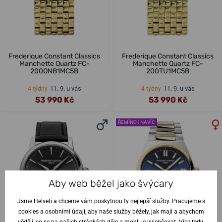
Frederique Constant Classics
Frederique Constant Classics
Manchette Quartz FC-
Manchette Quartz FC-
200ONB1MC5B
200TU1MC5B
11. 9. u vás
11. 9. u vás
4 týdny
4 týdny
53 990 Kč
53 990 Kč
ŘEMÍNEK NAVÍC
Aby web běžel jako švýcary
Jsme Helveti a chceme vám poskytnou ty nejlepší služby. Pracujeme s
cookies a osobními údaji, aby naše služby běžely, jak mají a abychom
věděli, co se na našich stránkách děje a mohli je vylepšovat. Více
tady
.