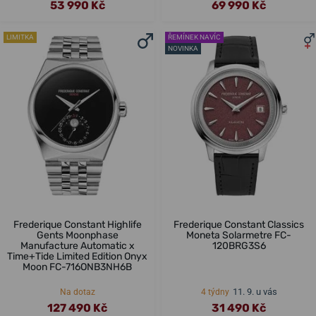
53 990 Kč
69 990 Kč
LIMITKA
ŘEMÍNEK NAVÍC
NOVINKA
Frederique Constant Highlife
Frederique Constant Classics
Gents Moonphase
Moneta Solarmetre FC-
Manufacture Automatic x
120BRG3S6
Time+Tide Limited Edition Onyx
Moon FC-716ONB3NH6B
11. 9. u vás
Na dotaz
4 týdny
127 490 Kč
31 490 Kč