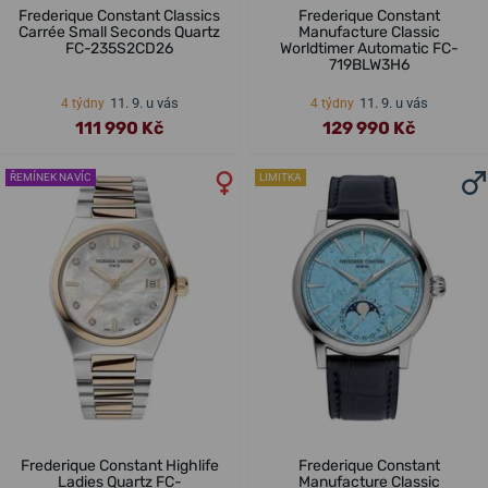
Frederique Constant Classics
Frederique Constant
Carrée Small Seconds Quartz
Manufacture Classic
FC-235S2CD26
Worldtimer Automatic FC-
719BLW3H6
11. 9. u vás
11. 9. u vás
4 týdny
4 týdny
111 990 Kč
129 990 Kč
ŘEMÍNEK NAVÍC
LIMITKA
Frederique Constant Highlife
Frederique Constant
Ladies Quartz FC-
Manufacture Classic