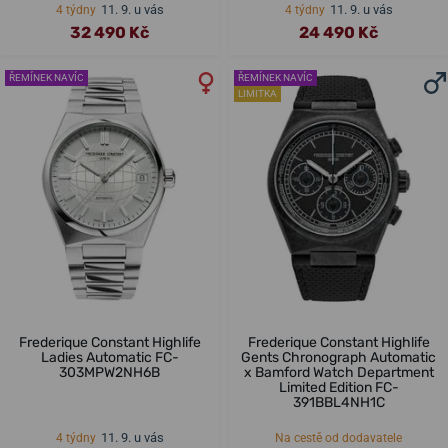
11. 9. u vás
11. 9. u vás
4 týdny
4 týdny
32 490 Kč
24 490 Kč
ŘEMÍNEK NAVÍC
ŘEMÍNEK NAVÍC
LIMITKA
Frederique Constant Highlife
Frederique Constant Highlife
Ladies Automatic FC-
Gents Chronograph Automatic
303MPW2NH6B
x Bamford Watch Department
Limited Edition FC-
391BBL4NH1C
11. 9. u vás
4 týdny
Na cestě od dodavatele