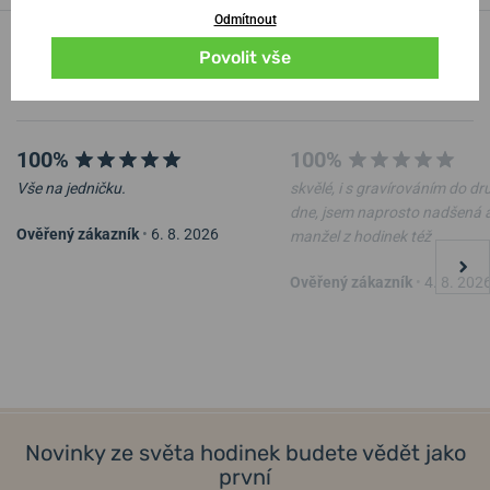
Odmítnout
100% zákazníků
náš
Povolit vše
obchod doporučuje
100%
100%
Vše na jedničku.
skvělé, i s gravírováním do d
dne, jsem naprosto nadšená 
Ověřený zákazník
•
6. 8. 2026
manžel z hodinek též
Ověřený zákazník
•
4. 8. 202
Novinky ze světa hodinek budete vědět jako
první