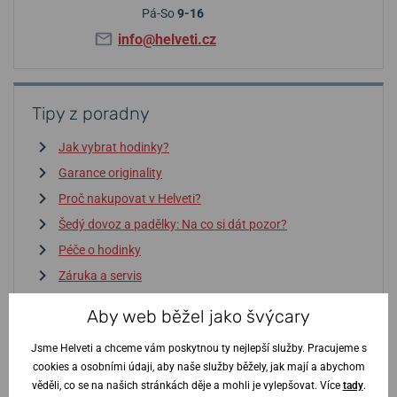
Pá-So
9-16
info@helveti.cz
Tipy z poradny
Jak vybrat hodinky?
Garance originality
Proč nakupovat v Helveti?
Šedý dovoz a padělky: Na co si dát pozor?
Péče o hodinky
Záruka a servis
Aby web běžel jako švýcary
Vstoupit do poradny
↓
Jsme Helveti a chceme vám poskytnou ty nejlepší služby. Pracujeme s
cookies a osobními údaji, aby naše služby běžely, jak mají a abychom
věděli, co se na našich stránkách děje a mohli je vylepšovat. Více
tady
.