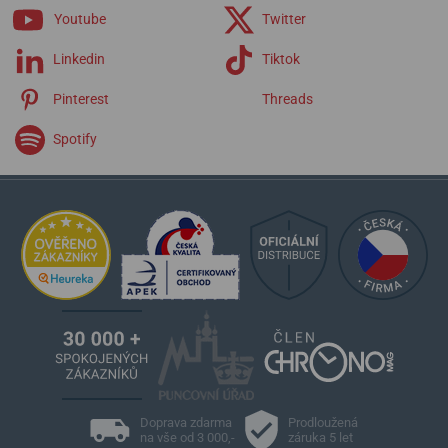
Youtube
Twitter
Linkedin
Tiktok
Pinterest
Threads
Spotify
Doprava zdarma
Prodloužená
na vše od 3 000,-
záruka 5 let